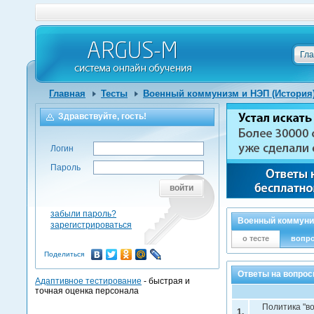
Гл
Главная
Тесты
Военный коммунизм и НЭП (История)
Здравствуйте, гость!
Логин
Пароль
войти
забыли пароль?
Военный коммуниз
зарегистрироваться
о тесте
вопр
Поделиться
Ответы на вопрос
Адаптивное тестирование
- быстрая и
точная оценка персонала
Политика "в
1.