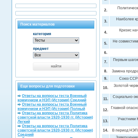
Политическ
2.
Наиболее кр
3.
Поиск материалов
Кризис нач
4.
категория
Не совместим
5.
предмет
6.
Первым шагом
7.
найти
8.
Замена продра
9.
Союз ССР 
Золотой черв
Еще вопросы для подготовки
10.
Ответы на вопросы теста Военный
Социально-эк
11.
коммунизм и НЭП (История) Средний
Ответы на вопросы теста Военный
Главной опасн
коммунизм и НЭП (История) Полный
12.
Ответы на вопросы теста Политика
советской власти 1920-1930 гг. (История)
Участники 
13.
Легкий
Ответы на вопросы теста Политика
советской власти 1920-1930 гг. (История)
14.
В период НЭП
Средний
Завершение 