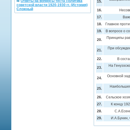
Ответы на вопросы теста Политика
15.
советской власти 1920-1930 гг. (История)
Сложный
16.
Несов
17.
Важ
18.
Главное проти
19.
В вопросе о с
Принципы рав
20.
При обсужде
21.
22.
В сост
На Генуэзск
23.
Основной зад
24.
Наибольшег
25.
26.
Сельское хозя
27.
К концу 192
28.
С.А.Есени
29.
И.А.Бунин,