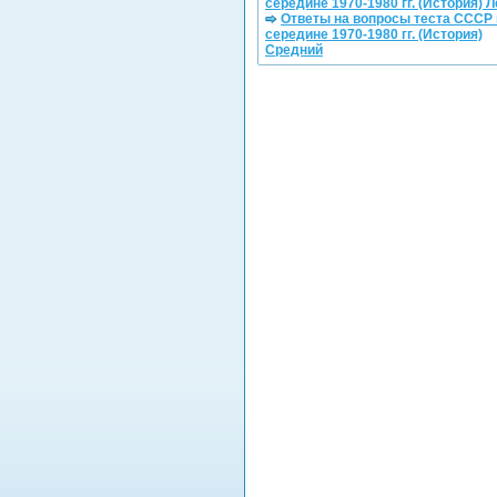
середине 1970-1980 гг. (История) Л
Ответы на вопросы теста СССР 
середине 1970-1980 гг. (История)
Средний