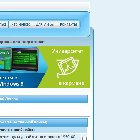
льс!
Что нового
Для учебы
Контакты
просы для подготовки
я) Легкий
ой Отечественной войны)
ечественной войны
ения культурной жизни страны в 1950-60-е