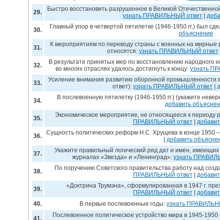
Быстро восстановить разрушенное в Великой Отечественной
29.
узнать ПРАВИЛЬНЫЙ ответ
|
доба
Главный упор в четвертой пятилетке (1946-1950 гг.) был сд
30.
объяснение
К мероприятиям по переводу страны с военных на мирные 
31.
относятся:
узнать ПРАВИЛЬНЫЙ ответ
В результате принятых мер по восстановлению народного х
32.
во многих отраслях удалось достигнуть к концу:
узнать П
Усиление внимания развитию оборонной промышленности в 
33.
ответ):
узнать ПРАВИЛЬНЫЙ ответ
|
В послевоенную пятилетку (1946-1950 гг.) (укажите невер
34.
добавить объясне
Экономическое мероприятие, не относящееся к периоду 
35.
ПРАВИЛЬНЫЙ ответ
|
добавит
Сущность политических реформ Н.С. Хрущева в конце 1950 – 
36.
|
добавить объясне
Укажите правильный логический ряд дат и имен, имеющих
37.
журналах «Звезда» и «Ленинград»:
узнать ПРАВИЛ
По поручению Советского правительства работу над созд
38.
ПРАВИЛЬНЫЙ ответ
|
добавит
«Доктрина Трумэна», сформулированная в 1947 г. пр
39.
ПРАВИЛЬНЫЙ ответ
|
добавит
40.
В первые послевоенные годы:
узнать ПРАВИЛЬН
Послевоенное политическое устройство мира в 1945-1950 г
41.