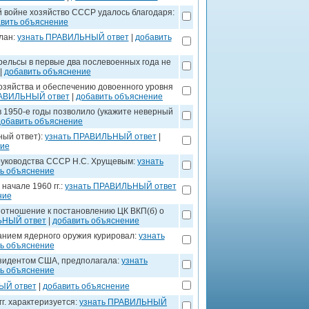
 войне хозяйство СССР удалось благодаря:
вить объяснение
елан:
узнать ПРАВИЛЬНЫЙ ответ
|
добавить
рельсы в первые два послевоенных года не
|
добавить объяснение
озяйства и обеспечению довоенного уровня
РАВИЛЬНЫЙ ответ
|
добавить объяснение
1950-е годы позволило (укажите неверный
добавить объяснение
ный ответ):
узнать ПРАВИЛЬНЫЙ ответ
|
ние
руководства СССР Н.С. Хрущевым:
узнать
ь объяснение
начале 1960 гг.:
узнать ПРАВИЛЬНЫЙ ответ
ние
 отношение к постановлению ЦК ВКП(б) о
ЬНЫЙ ответ
|
добавить объяснение
анием ядерного оружия курировал:
узнать
ь объяснение
езидентом США, предполагала:
узнать
ь объяснение
ЫЙ ответ
|
добавить объяснение
г. характеризуется:
узнать ПРАВИЛЬНЫЙ