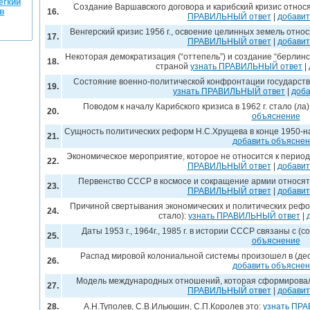
егкий
Создание Варшавского договора и карибский кризис относя
в
16.
ПРАВИЛЬНЫЙ ответ
|
добавит
Венгерский кризис 1956 г., освоение целинных земель отно
17.
ПРАВИЛЬНЫЙ ответ
|
добавит
Некоторая демократизация (“оттепель”) и создание “берлинс
18.
страной
узнать ПРАВИЛЬНЫЙ ответ
|
Состояние военно-политической конфронтации государств в
19.
узнать ПРАВИЛЬНЫЙ ответ
|
доба
Поводом к началу Карибского кризиса в 1962 г. стало (ла)
20.
объяснение
Сущность политических реформ Н.С.Хрущева в конце 1950-на
21.
добавить объясне
Экономическое мероприятие, которое не относится к пери
22.
ПРАВИЛЬНЫЙ ответ
|
добавит
Первенство СССР в космосе и сокращение армии относят
23.
ПРАВИЛЬНЫЙ ответ
|
добавит
Причиной свертывания экономических и политических рефор
24.
стало):
узнать ПРАВИЛЬНЫЙ ответ
|
Даты 1953 г., 1964г., 1985 г. в истории СССР связаны с (с
25.
объяснение
Распад мировой колониальной системы произошел в (де
26.
добавить объясне
Модель международных отношений, которая сформировал
27.
ПРАВИЛЬНЫЙ ответ
|
добавит
28.
А.Н.Туполев, С.В.Ильюшин, С.П.Королев это:
узнать ПР