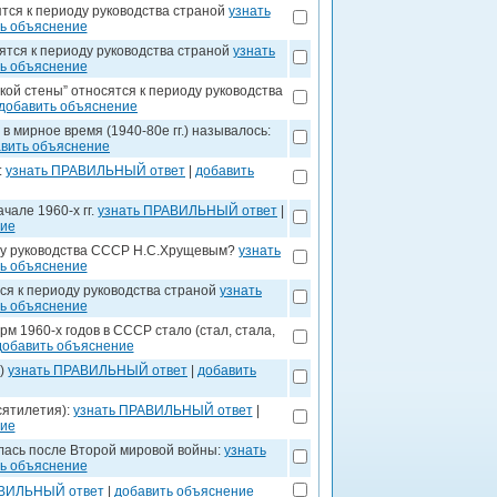
тся к периоду руководства страной
узнать
ь объяснение
сятся к периоду руководства страной
узнать
ь объяснение
кой стены” относятся к периоду руководства
добавить объяснение
 мирное время (1940-80е гг.) называлось:
вить объяснение
:
узнать ПРАВИЛЬНЫЙ ответ
|
добавить
чале 1960-х гг.
узнать ПРАВИЛЬНЫЙ ответ
|
ние
оду руководства СССР Н.С.Хрущевым?
узнать
ь объяснение
ся к периоду руководства страной
узнать
ь объяснение
м 1960-х годов в СССР стало (стал, стала,
добавить объяснение
о)
узнать ПРАВИЛЬНЫЙ ответ
|
добавить
сятилетия):
узнать ПРАВИЛЬНЫЙ ответ
|
ние
ась после Второй мировой войны:
узнать
ь объяснение
АВИЛЬНЫЙ ответ
|
добавить объяснение