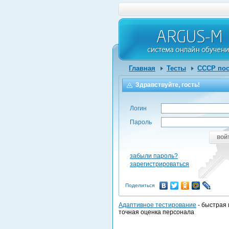
Главная
Тесты
СССР пос
Здравствуйте, гость!
Логин
Пароль
вой
забыли пароль?
зарегистрироваться
Поделиться
Адаптивное тестирование
- быстрая 
точная оценка персонала