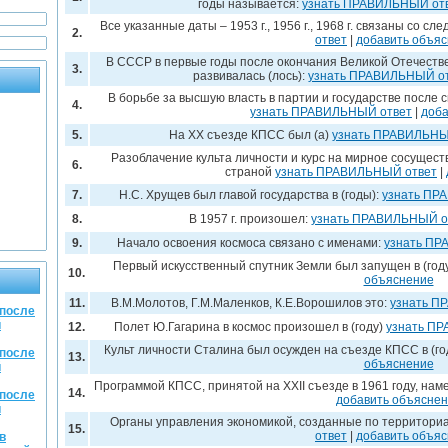
годы называется:
узнать ПРАВИЛЬНЫЙ от
Все указанные даты – 1953 г., 1956 г., 1968 г. связаны со 
2.
ответ
|
добавить объя
В СССР в первые годы после окончания Великой Отечест
3.
развивалась (лось):
узнать ПРАВИЛЬНЫЙ о
В борьбе за высшую власть в партии и государстве после 
4.
узнать ПРАВИЛЬНЫЙ ответ
|
доба
5.
На XX съезде КПСС был (а)
узнать ПРАВИЛЬНЫ
Разоблачение культа личности и курс на мирное сосущест
6.
страной
узнать ПРАВИЛЬНЫЙ ответ
|
7.
Н.С. Хрущев был главой государства в (годы):
узнать ПР
8.
В 1957 г. произошел:
узнать ПРАВИЛЬНЫЙ о
9.
Начало освоения космоса связано с именами:
узнать ПР
Первый искусственный спутник Земли был запущен в (год
10.
объяснение
11.
В.М.Молотов, Г.М.Маленков, К.Е.Ворошилов это:
узнать П
 после
й
12.
Полет Ю.Гагарина в космос произошел в (году)
узнать П
Культ личности Сталина был осужден на съезде КПСС в (го
 после
13.
объяснение
й
Программой КПСС, принятой на ХХII съезде в 1961 году, наме
14.
 после
добавить объясне
й
Органы управления экономикой, созданные по территори
15.
ответ
|
добавить объя
в