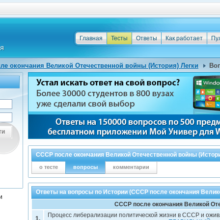
Главная
Тесты
Ответы
Как работает
Пу
ле окончания Великой Отечественной войны (История) Легки
Во
ти
СССР после окончания Великой Отечественной войны (Истори
о тесте
вопросы
комментарии
Ответы на вопросы по Истории (СССР после окончания Велик
и
СССР после окончания Великой От
Процесс либерализации политической жизни в СССР и оживл
1.