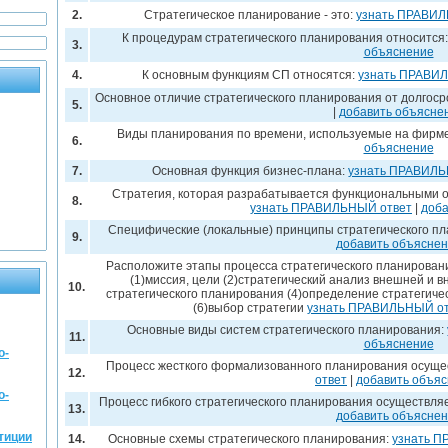
2.
Стратегическое планирование - это:
узнать ПРАВИЛ
К процедурам стратегического планирования относится
3.
объяснение
4.
К основным функциям СП относятся:
узнать ПРАВИ
Основное отличие стратегического планирования от долгосро
5.
|
добавить объясне
Виды планирования по времени, используемые на фирм
6.
объяснение
7.
Основная функция бизнес-плана:
узнать ПРАВИЛЬ
Стратегия, которая разрабатывается функциональными 
8.
узнать ПРАВИЛЬНЫЙ ответ
|
доба
Специфические (локальные) принципы стратегического п
9.
добавить объясне
Расположите этапы процесса стратегического планирован
(1)миссия, цели (2)стратегический анализ внешней и в
10.
стратегического планирования (4)определение стратегиче
(6)выбор стратегии
узнать ПРАВИЛЬНЫЙ от
Основные виды систем стратегического планирования:
11.
объяснение
о-
Процесс жесткого формализованного планирования осуще
12.
ответ
|
добавить объя
о-
Процесс гибкого стратегического планирования осуществля
13.
добавить объясне
тиции
14.
Основные схемы стратегического планирования:
узнать 