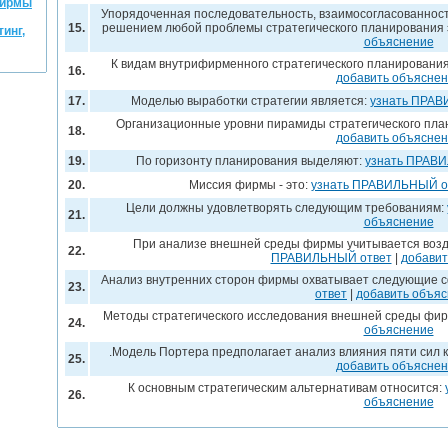
фирмы
Упорядоченная последовательность, взаимосогласованност
15.
решением любой проблемы стратегического планирования 
инг,
объяснение
К видам внутрифирменного стратегического планировани
16.
добавить объясне
17.
Моделью выработки стратегии является:
узнать ПРАВ
Организационные уровни пирамиды стратегического пла
18.
добавить объясне
19.
По горизонту планирования выделяют:
узнать ПРАВ
20.
Миссия фирмы - это:
узнать ПРАВИЛЬНЫЙ о
Цели должны удовлетворять следующим требованиям:
21.
объяснение
При анализе внешней среды фирмы учитывается воз
22.
ПРАВИЛЬНЫЙ ответ
|
добавит
Анализ внутренних сторон фирмы охватывает следующие 
23.
ответ
|
добавить объя
Методы стратегического исследования внешней среды фи
24.
объяснение
.Модель Портера предполагает анализ влияния пяти сил 
25.
добавить объясне
К основным стратегическим альтернативам относится:
26.
объяснение