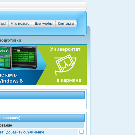
льс!
Что нового
Для учебы
Контакты
подготовки
анирование)
ование
ет
|
добавить объяснение