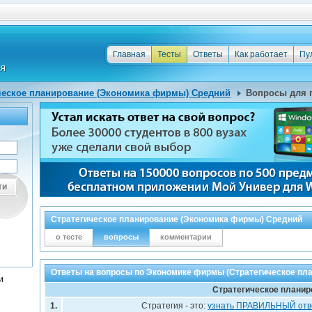
Главная
Тесты
Ответы
Как работает
Пу
ческое планирование (Экономика фирмы) Средний
Вопросы для 
ти
Стратегическое планирование (Экономика фирмы) Средний
о тесте
вопросы
комментарии
Ответы на вопросы по Экономике фирмы (Стратегическое пл
и
Стратегическое планир
1.
Стратегия - это:
узнать ПРАВИЛЬНЫЙ отв