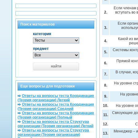
Если членам 
2.
вступать во
Если орган
Поиск материалов
3.
использу
категория
Какой из в
4.
реше
предмет
Системы конт
5.
Прямой конт
6.
найти
В случае, к
7.
На уровне ст
8.
Еще вопросы для подготовки
На уровне
Ответы на вопросы теста Координация
9.
(Теория организации) Легкий
Ответы на вопросы теста Координация
10.
На уровне о
(Теория организации) Средний
Связующие до
Ответы на вопросы теста Координация
11.
(Теория организации) Полный
Ответы на вопросы теста Структура
12.
С
организации (Теория организации) Легкий
Ответы на вопросы теста Структура
Менеджер – и
13.
организации (Теория организации)