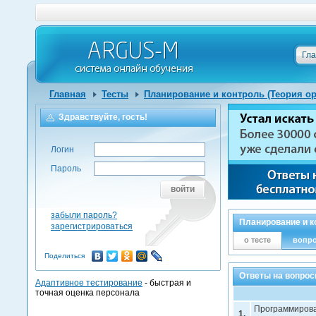
Гл
Главная
Тесты
Планирование и контроль (Теория о
Здравствуйте, гость!
Логин
Пароль
войти
забыли пароль?
Планирование и к
зарегистрироваться
о тесте
вопр
Поделиться
Ответы на вопрос
Адаптивное тестирование
- быстрая и
точная оценка персонала
Программирова
1.