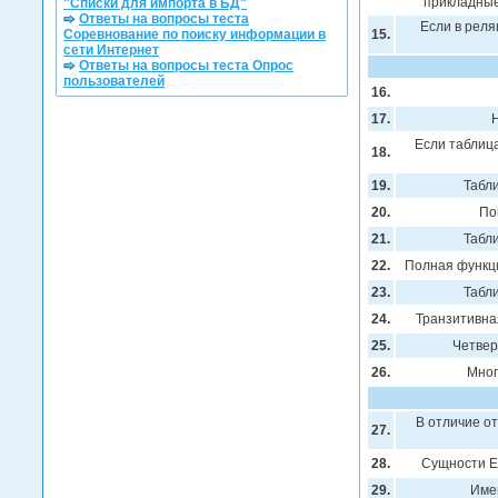
прикладные
"Списки для импорта в БД"
Ответы на вопросы теста
Если в реля
Соревнование по поиску информации в
15.
сети Интернет
Ответы на вопросы теста Опрос
пользователей
16.
17.
Н
Если таблиц
18.
19.
Табли
20.
По
21.
Табли
22.
Полная функци
23.
Табли
24.
Транзитивная
25.
Четвер
26.
Мног
В отличие о
27.
28.
Сущности E
29.
Име