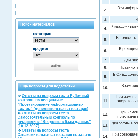
Вся информ
2.
3.
И
Поиск материалов
К каждому име
4.
категория
В полность
5.
предмет
В реляцио
6.
7.
Для раб
найти
8.
Правило п
В СУБД долже
9.
Возможно
Еще вопросы для подготовки
10.
Ответы на вопросы теста Рубежный
При изменен
контроль по дисциплине
11.
операторы 
"Проектирование информационных
систем" (дополнительная аттестация)
При измен
Ответы на вопросы теста
12.
прикладные
Самостоятельный контроль по
дисциплине "Введение в базы данных"
Диалоговые оп
13.
(10.12.2007)
Ответы на вопросы теста
При совершаем
Ознакомительная аттестация по задаче
14.