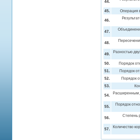
44.
45.
Операция 
Результа
46.
Объединени
47.
Пересечени
48.
Разностью дву
49.
50.
Порядок от
51.
Порядок от
52.
Порядок о
53.
Ко
Расширенным д
54.
Порядок отно
55.
Степень 
56.
Количество ко
57.