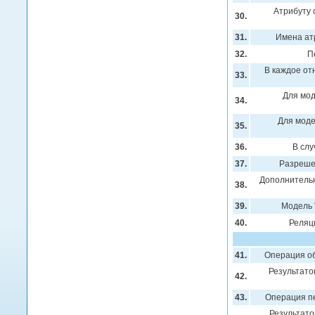
Атрибуту 
30.
31.
Имена ат
32.
П
В каждое от
33.
Для мод
34.
Для моде
35.
36.
В слу
37.
Разреше
Дополнительн
38.
39.
Модель 
40.
Реляц
41.
Операция о
Результато
42.
43.
Операция п
Результат