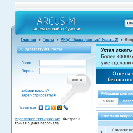
Гл
Главная
Тесты
РК(д) "Базы данных" (часть 2)
Воп
Здравствуйте, гость!
Логин
Пароль
войти
забыли пароль?
Рубежный контрол
зарегистрироваться
о тесте
вопр
Поделиться
Ответы на вопрос
Адаптивное тестирование
- быстрая и
точная оценка персонала
Согласно п
1.