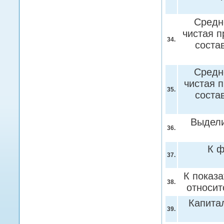
Средне
чистая п
34.
соста
Средне
чистая 
35.
соста
Выдели
36.
К ф
37.
К показ
38.
относит
Капита
39.