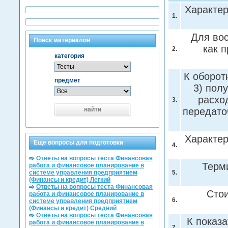
Характер
1.
Для вос
Поиск материалов
как 
2.
категория
К оборот
предмет
3) пол
расхо
3.
найти
передато
Характер
Еще вопросы для подготовки
4.
Ответы на вопросы теста Финансовая
Терм
работа и финансовое планирование в
системе управления предприятием
5.
(Финансы и кредит) Легкий
Ответы на вопросы теста Финансовая
Сто
работа и финансовое планирование в
6.
системе управления предприятием
(Финансы и кредит) Средний
Ответы на вопросы теста Финансовая
К показ
работа и финансовое планирование в
7.