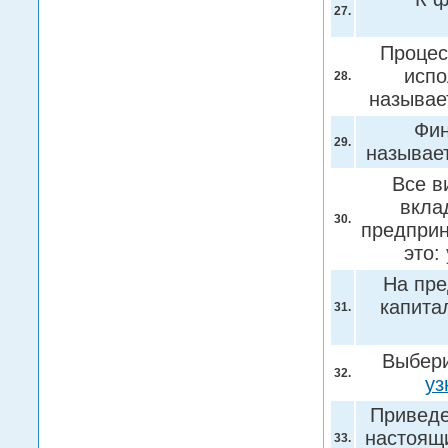
27.
Процес
испо
28.
называе
Фин
29.
называе
Все в
вкла
30.
предприн
это:
На пре
капита
31.
Выбери
32.
уз
Приведе
настоящ
33.