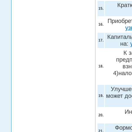
Крат
15.
Приобрет
16.
уз
Капитал
17.
на:
К 
предп
взн
18.
4)нало
Улучше
может до
19.
Ин
20.
Формо
21.