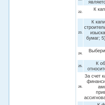
являет
К ка
22.
К кап
строител
изыска
23.
бумаг; 
Выбери
24.
К о
25.
относит
За счет 
финанси
ам
26.
при
ассигнов
К ф