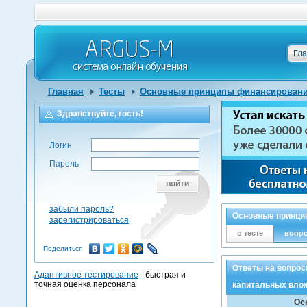
Гл
Главная
Тесты
Основные принципы финансирования
Здравствуйте, гость!
Логин
Пароль
войти
забыли пароль?
Основные принцип
зарегистрироваться
о тесте
вопр
Поделиться
Ответы на вопрос
Адаптивное тестирование
- быстрая и
точная оценка персонала
капитальных вло
Ос