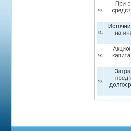
При с
средст
40.
Источни
на ин
41.
Акцио
капита
42.
Затра
предп
43.
долгоср