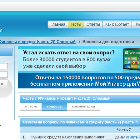
Главная
Тесты
Ответы
Как работает
Пу
(Финансы и кредит (часть 2)) Сложный
Вопросы для подготовки
ти
Часть 7 (Финансы и кредит (часть 2)) Сложный
о тесте
вопросы
комментарии
Ответы на вопросы по Финансам и кредиту (часть 2) (Часть 7)
и
Часть 7
1.
Функцию средств накопления выполняют ____ деньг
узнать