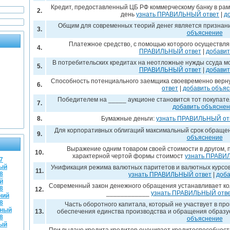
Кредит, предоставленный ЦБ РФ коммерческому банку в ра
2.
день
узнать ПРАВИЛЬНЫЙ ответ
|
д
Общим для современных теорий денег является признан
3.
объяснение
Платежное средство, с помощью которого осуществ
4.
ПРАВИЛЬНЫЙ ответ
|
добавит
В потребительских кредитах на неотложные нужды ссуда 
5.
ПРАВИЛЬНЫЙ ответ
|
добавит
Способность потенциального заемщика своевременно верн
6.
ответ
|
добавить объя
Победителем на _____ аукционе становится тот покупате
7.
добавить объясне
8.
Бумажные деньги:
узнать ПРАВИЛЬНЫЙ от
Для корпоративных облигаций максимальный срок обраще
9.
объяснение
Выражение одним товаром своей стоимости в другом, 
10.
характерной чертой формы стоимост
узнать ПРАВИ
7
ный
Унификация режима валютных паритетов и валютных курсов
11.
8
узнать ПРАВИЛЬНЫЙ ответ
|
доба
й
Современный закон денежного обращения устанавливает кол
8
12.
____________
узнать ПРАВИЛЬНЫЙ отв
ний
8
Часть оборотного капитала, который не участвует в пр
жный
13.
обеспечения единства производства и обращения образ
8
объяснение
ный