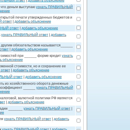
ВИЛЬНЫЙ ответ
|
добавить объяснение
 что деньги выступаю
узнать ПРАВИЛЬНЫЙ
снение
открытой печати утвержденных бюджетов и
 ответ
|
добавить объяснение
ЬНЫЙ ответ
|
добавить объяснение
ь
узнать ПРАВИЛЬНЫЙ ответ
|
добавить
у другим обязательством называется______
ответ
|
добавить объяснение
тоимостей при ______ форме кредит
узнать
ь объяснение
уженной стоимости, но и сохранение ее
ответ
|
добавить объяснение
ИЛЬНЫЙ ответ
|
добавить объяснение
ть из хозяйственного оборота денежные
н коэффициент ______
узнать ПРАВИЛЬНЫЙ
снение
налоговой, валютной политики РФ является
вет
|
добавить объяснение
тадии _______
узнать ПРАВИЛЬНЫЙ ответ
|
ние
для
узнать ПРАВИЛЬНЫЙ ответ
|
добавить
ек
узнать ПРАВИЛЬНЫЙ ответ
|
добавить