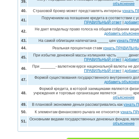
39.
объяснение
40.
Страховой брокер может представлять интересы
узнать 
Поручением на погашение кредита в соответствии с 
41.
ПРАВИЛЬНЫЙ ответ
|
добавит
Не дает владельцу право голоса на общем собрании акци
42.
добавить объясне
43.
На самой облигации напечатана _____ цен
узнать ПРА
44.
Реальная процентная ставк
узнать ПРАВИЛЬНЫ
При избытке денежной массы излишняя часть _____ денег
45.
ПРАВИЛЬНЫЙ ответ
|
добавит
При _______- валютном курсе национальной валюты не до
46.
ПРАВИЛЬНЫЙ ответ
|
добавит
Формой существования государственного внутреннего до
47.
добавить объясне
Формой кредита, в которой заемщиками являются физи
48.
учреждения и торговые организации является _______ кр
объяснение
49.
В плановой экономике деньги рассматривались как
узнать 
50.
К элементам финансового рычага не относится
узнать П
Основными видами государственных денежных фондов, явл
51.
объяснение