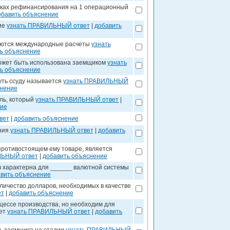
мках рефинансирования на 1 операционный
обавить объяснение
ие
узнать ПРАВИЛЬНЫЙ ответ
|
добавить
ляются международные расчеты
узнать
ь объяснение
может быть использована заемщиком
узнать
ь объяснение
уть ссуду называется
узнать ПРАВИЛЬНЫЙ
снение
ль, который
узнать ПРАВИЛЬНЫЙ ответ
|
ние
вет
|
добавить объяснение
ния
узнать ПРАВИЛЬНЫЙ ответ
|
добавить
противостоящем ему товаре, является
ЛЬНЫЙ ответ
|
добавить объяснение
 характерна для ______ валютной системы
вить объяснение
ичество долларов, необходимых в качестве
ет
|
добавить объяснение
оцессе производства, но необходим для
ует
узнать ПРАВИЛЬНЫЙ ответ
|
добавить