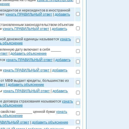
ь заемщика на стадии
узнать ПРАВИЛЬНЫЙ
снение
резидентов и нерезидентов в иностранной
яет
узнать ПРАВИЛЬНЫЙ ответ
|
добавить
установленным законодательством объектам
ни
узнать ПРАВИЛЬНЫЙ ответ
|
добавить
ьной денежной единицы называется
узнать
ь объяснение
деленную дату включает в себя _____
твет
|
добавить объяснение
ется
узнать ПРАВИЛЬНЫЙ ответ
|
добавить
ся
узнать ПРАВИЛЬНЫЙ ответ
|
добавить
 от МВФ выдает кредиты, большинство из
вет
|
добавить объяснение
ьг
узнать ПРАВИЛЬНЫЙ ответ
|
добавить
е договора страхования называются
узнать
ь объяснение
 свойство ________ ценной бумаг
узнать
ь объяснение
РАВИЛЬНЫЙ ответ
|
добавить объяснение