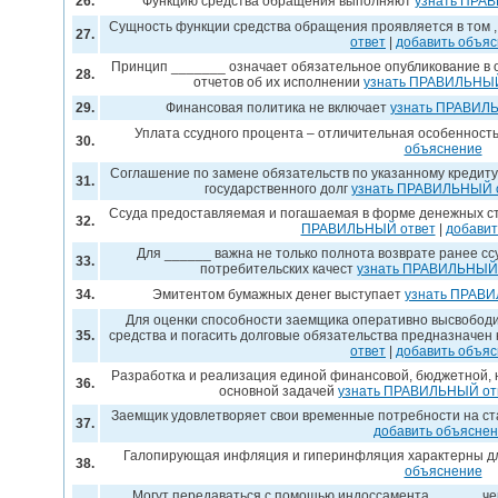
26.
Функцию средства обращения выполняют
узнать ПРА
Сущность функции средства обращения проявляется в том ,
27.
ответ
|
добавить объя
Принцип _______ означает обязательное опубликование в 
28.
отчетов об их исполнении
узнать ПРАВИЛЬНЫЙ
29.
Финансовая политика не включает
узнать ПРАВИЛ
Уплата ссудного процента – отличительная особенност
30.
объяснение
Соглашение по замене обязательств по указанному кредит
31.
государственного долг
узнать ПРАВИЛЬНЫЙ 
Ссуда предоставляемая и погашаемая в форме денежных с
32.
ПРАВИЛЬНЫЙ ответ
|
добавит
Для ______ важна не только полнота возврате ранее сс
33.
потребительских качест
узнать ПРАВИЛЬНЫЙ 
34.
Эмитентом бумажных денег выступает
узнать ПРАВ
Для оценки способности заемщика оперативно высвободи
35.
средства и погасить долговые обязательства предназначе
ответ
|
добавить объя
Разработка и реализация единой финансовой, бюджетной, 
36.
основной задачей
узнать ПРАВИЛЬНЫЙ от
Заемщик удовлетворяет свои временные потребности на с
37.
добавить объясне
Галопирующая инфляция и гиперинфляция характерны 
38.
объяснение
Могут передаваться с помощью индоссамента ______ ч