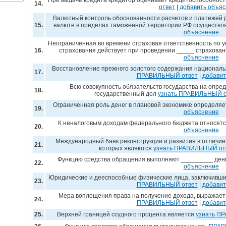
При выдаче кредита кредитор оценивает кредитоспособност
14.
ответ
|
добавить объя
Валютный контроль обоснованности расчетов и платежей 
15.
валюте в пределах таможенной территории РФ осуществл
объяснение
Неограниченная во времени страховая ответственность по 
16.
страхования действует при проведении _____ страхова
объяснение
Восстановление прежнего золотого содержания национал
17.
ПРАВИЛЬНЫЙ ответ
|
добавит
Всю совокупность обязательств государства на опре
18.
государственный дол
узнать ПРАВИЛЬНЫЙ о
Ограниченная роль денег в плановой экономике определя
19.
объяснение
К неналоговым доходам федерального бюджета относят
20.
объяснение
Международный банк реконструкции и развития в отличие
21.
которых являются
узнать ПРАВИЛЬНЫЙ от
Функцию средства обращения выполняют _________ ден
22.
объяснение
Юридические и дееспособные физические лица, заключивши
23.
ПРАВИЛЬНЫЙ ответ
|
добавит
Мера воплощения права на получение дохода, выражает
24.
ПРАВИЛЬНЫЙ ответ
|
добавит
25.
Верхней границей ссудного процента является
узнать П