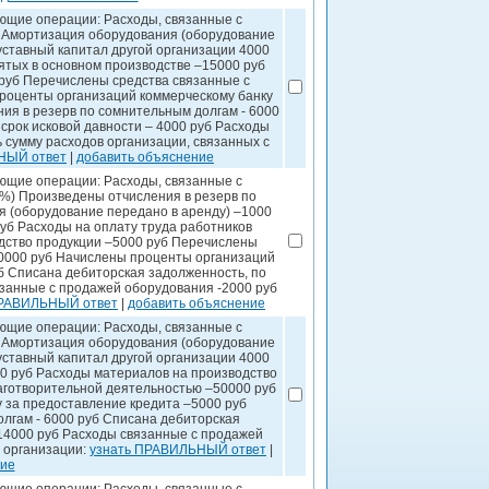
ющие операции: Расходы, связанные с
) Амортизация оборудования (оборудование
уставный капитал другой организации 4000
нятых в основном производстве –15000 руб
руб Перечислены средства связанные с
роценты организаций коммерческому банку
ия в резерв по сомнительным долгам - 6000
срок исковой давности – 4000 руб Расходы
 сумму расходов организации, связанных с
НЫЙ ответ
|
добавить объяснение
ющие операции: Расходы, связанные с
8%) Произведены отчисления в резерв по
я (оборудование передано в аренду) –1000
руб Расходы на оплату труда работников
дство продукции –5000 руб Перечислены
50000 руб Начислены проценты организаций
б Списана дебиторская задолженность, по
язанные с продажей оборудования -2000 руб
ПРАВИЛЬНЫЙ ответ
|
добавить объяснение
ющие операции: Расходы, связанные с
) Амортизация оборудования (оборудование
уставный капитал другой организации 4000
00 руб Расходы материалов на производство
аготворительной деятельностью –50000 руб
 за предоставление кредита –5000 руб
лгам - 6000 руб Списана дебиторская
 14000 руб Расходы связанные с продажей
 организации:
узнать ПРАВИЛЬНЫЙ ответ
|
ние