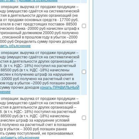
ЫЙ ответ
|
добавить объяснение
операции: выручка от продажи продукции –
ренду (имущество сдаётся на систематической
астия в деятельности других организаций (не
 от продажи основных средств - 17700 руб.
упателя в счет предстоящих поставок- 88500
рческого банка -20000 руб начислен штраф к
 признанный должником 20000 руб получено
, списанной в прошлом году в убыток –2000
000 руб Определить сумму прочих доходов
вить объяснение
операции: выручка от продажи продукции –
ренду (имущество сдаётся на систематической
частия в деятельности других организаций –
. (в т.ч. НДС- 18%) поступил на расчетный
 88500 руб.(в т.ч. НДС -18%) начислены
ачислен к получению штраф за нарушение
 10000 руб получено на расчетный счет в
ом году в убыток –2000 руб погашен ранее
сумму прочих доходов
узнать ПРАВИЛЬНЫЙ
снение
операции: выручка от продажи продукции –
ренду (имущество сдаётся на систематической
частия в деятельности других организаций –
. (в т.ч. НДС- 18%) поступил на расчетный
 88500 руб.(в т.ч. НДС -18%) начислены
 начислен штраф за нарушение условий
б получено на расчетный счет в погашение
у в убыток – 3000 руб погашен ранее
ть сумму поступлений, не признаваемых
|
добавить объяснение