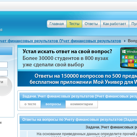
Главная
Тесты
Ответы
Как работает
Пу
Учет финансовых результатов (Учет финансовых результатов
Вопр
ти
Задачи. Учет финансовых результатов (Учет финансовых резу
о тесте
вопросы
комментарии
Ответы на вопросы по Учету финансовых результатов (Задач
и
Задачи. Учет финансовых р
На основании приведенных данных определите прочий д