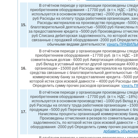
В отчётном периоде у организации произведены следу
приобретением оборудования –17700 руб. (в т.ч. НДС –18%
используется в основном производстве) –2000 руб Вклад в 
руб Расходы на оплату труда работников организации, за
Расходы материалов на производство продукции –5000 
15.
благотворительной деятельностью –50000 руб Начислены п
за предоставление кредита –5000 руб Произведены отчислен
руб Списана дебиторская задолженность, по которой истек 
связанные с продажей оборудования -2000 руб Определить
обычными видами деятельности:
узнать ПРАВИЛЬ
В отчётном периоде у организации произведены следу
приобретением оборудования –17700 руб. (в т.ч. НДС –1
сомнительным долгам - 6000 руб Амортизация оборудовани
руб Вклад в уставный капитал другой организации 4000 
16.
организации –15000 руб Расходы материалов на произво
средства связанные с благотворительной деятельностью –
коммерческому банку за предоставление кредита –5000 ру
которой истек срок исковой давности – 4000 руб Расходы св
Определить сумму прочих расходов организации:
узнать 
В отчётном периоде у организации произведены следу
приобретением оборудования –17700 руб. (в т.ч. НДС –18%
используется в основном производстве) –1000 руб Вклад в 
руб Расходы на оплату труда работников организации –150
продукции –5000 руб Перечислены средства связанные с бл
17.
Начислены проценты организаций коммерческому банку
Произведены отчисления в резерв по сомнительным до
задолженность, по которой истек срок исковой давности –
оборудования -2000 руб Определить сумму прочих расходов
добавить объясне