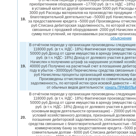
В отчётном периоде у организации произведены следу
приобретением оборудования –17700 руб. (в т.ч. НДС –18%
в уставный капитал другой организации 5000 руб Расходы 
3000 руб Расходы материалов на производство продукции –
благотворительной деятельностью –50000 руб Начислены п
18.
за предоставление кредита –5000 руб Произведены отчислен
руб Списана дебиторская задолженность, по которой истек 
связанные с продажей оборудования -2000 руб Начислен н
сумму поступлений, не признаваемых расходами организа
объяснение
В отчётном периоде у организации произведены следующие 
118000 руб. (в т.ч. НДС- 18%) Фактическая производствен
50000 руб Доход от сдачи имущества в аренду (имущество с
руб. (в т.ч. НДС- 18%) Доход от долевого участия в деят
Начислен к получению штраф за нарушение условий хозяйс
19.
40000 руб Получено на расчетный счет в погашение дебито
году в убыток –30000руб Перечислены средства связанные 
руб Начислены проценты организаций коммерческому бан
Произведены отчисления в резерв по сомнительным до
задолженность, по которой истек срок исковой давности –
от обычных видов деятельности:
узнать ПРАВИЛЬ
В отчётном периоде у организации произведены следующие 
118000 руб. (в т.ч. НДС- 18%) Фактическая производствен
50000 руб Доход от сдачи имущества в аренду (имущество с
руб. (в т.ч. НДС- 18%) Доход от долевого участия в деят
основным видом деятельности организации) – 20000 руб 
условий хозяйственного договора, признанный должником 
20.
погашение дебиторской задолженности, списанной в прош
средства связанные с благотворительной деятельностью –5
коммерческому банку за предоставление кредита –5000 
сомнительным долгам - 6000 руб Списана дебиторская задо