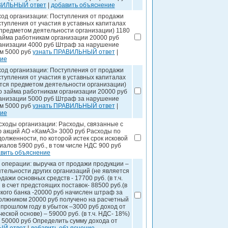
ВИЛЬНЫЙ ответ
|
добавить объяснение
од организации: Поступления от продажи
ступления от участия в уставных капиталах
я предметом деятельности организации) 1180
айма работникам организации 20000 руб
ганизации 4000 руб Штраф за нарушение
м 5000 руб
узнать ПРАВИЛЬНЫЙ ответ
|
ние
од организации: Поступления от продажи
ступления от участия в уставных капиталах
яется предметом деятельности организации)
о займа работникам организации 20000 руб
ганизации 5000 руб Штраф за нарушение
м 5000 руб
узнать ПРАВИЛЬНЫЙ ответ
|
ние
ходы организации: Расходы, связанные с
 акций АО «КамАЗ» 3000 руб Расходы по
олженности, по которой истек срок исковой
алов 5900 руб., в том числе НДС 900 руб
вить объяснение
операции: выручка от продажи продукции –
еятельности других организаций (не является
ажи основных средств - 17700 руб. (в т.ч.
в счет предстоящих поставок- 88500 руб.(в
кого банка -20000 руб начислен штраф за
олжником 20000 руб получено на расчетный
прошлом году в убыток –3000 руб доход от
ской основе) – 59000 руб. (в т.ч. НДС- 18%)
 50000 руб Определить сумму дохода от