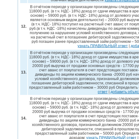
обычных видов деятельности
узнать ПРАВИЛЬН
В отчётном периоде у организации произведены следующие 
118000 руб. (в т.ч. НДС- 18%) доход от сдачи имущества в а
основе) – 59000 руб. (в т.ч. НДС- 18%) доход от долевого уч
является основным видом деятельности) – 20000 руб выручка
(в т.ч. НДС- 18%) поступил на расчетный счет аванс от пок
12.
руб.(в т.ч. НДС -18%) начислены дивиденды по акциям комме
получению за нарушение условий хозяйственного договора,
на расчетный счет в погашение дебиторской задолженности
руб погашен ранее предоставленный займ работником – 50
узнать ПРАВИЛЬНЫЙ ответ
|
доба
В отчётном периоде у организации произведены следующие 
118000 руб. (в т.ч. НДС- 18%) доход от сдачи имущества в а
основе) – 59000 руб. (в т.ч. НДС- 18%) доход от долевого у
20000 руб выручка от продажи основных средств - 17700 руб
счет аванс от покупателя в счет предстоящих поставок-
13.
дивиденды по акциям коммерческого банка -20000 руб н
условий хозяйственного договора, признанный должником
погашение дебиторской задолженности, списанной в прошл
предоставленный займ работником – 30000 руб Определить 
ответ
|
добавить объя
В отчётном периоде у организации произведены следующие 
118000 руб. (в т.ч. НДС- 18%) доход от сдачи имущества в а
основе) – 59000 руб. (в т.ч. НДС- 18%) доход от долевого у
20000 руб выручка от продажи основных средств - 17700 руб
счет аванс от покупателя в счет предстоящих поставок-
14.
дивиденды по акциям коммерческого банка -20000 руб
хозяйственного договора, признанный должником 20000 ру
дебиторской задолженности, списанной в прошлом год
предоставленный займ работником – 50000 руб Определи
доходом:
узнать ПРАВИЛЬНЫЙ ответ