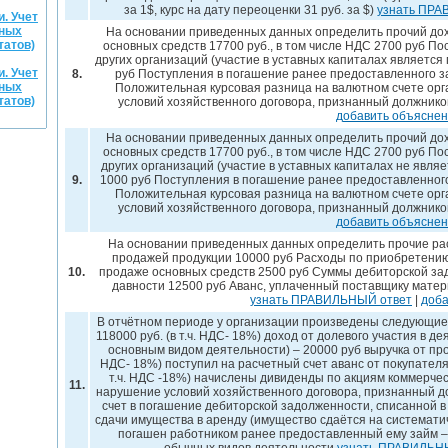
за 1$, курс на дату переоценки 31 руб. за $)
узнать ПРА
. Учет
вных
На основании приведенных данных определить прочий дох
татов)
основных средств 17700 руб., в том числе НДС 2700 руб По
других организаций (участие в уставных капиталах являетс
. Учет
8.
руб Поступления в погашение ранее предоставленного з
вных
Положительная курсовая разница на валютном счете ор
татов)
условий хозяйственного договора, признанный должнико
добавить объясне
На основании приведенных данных определить прочий дох
основных средств 17700 руб., в том числе НДС 2700 руб По
других организаций (участие в уставных капиталах не явл
9.
1000 руб Поступления в погашение ранее предоставленног
Положительная курсовая разница на валютном счете ор
условий хозяйственного договора, признанный должнико
добавить объясне
На основании приведенных данных определить прочие рас
продажей продукции 10000 руб Расходы по приобретению
10.
продаже основных средств 2500 руб Суммы дебиторской зад
давности 12500 руб Аванс, уплаченный поставщику матери
узнать ПРАВИЛЬНЫЙ ответ
|
доба
В отчётном периоде у организации произведены следующие 
118000 руб. (в т.ч. НДС- 18%) доход от долевого участия в д
основным видом деятельности) – 20000 руб выручка от прод
НДС- 18%) поступил на расчетный счет аванс от покупателя 
т.ч. НДС -18%) начислены дивиденды по акциям коммерчес
11.
нарушение условий хозяйственного договора, признанный д
счет в погашение дебиторской задолженности, списанной в 
сдачи имущества в аренду (имущество сдаётся на систематиче
погашен работником ранее предоставленный ему займ –