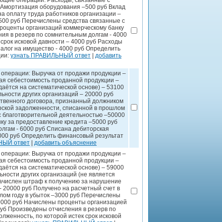
ющие операции: Расходы, связанные с
) Амортизация оборудования –500 руб Вклад
на оплату труда работников организации –
500 руб Перечислены средства связанные с
роценты организаций коммерческому банку
ия в резерв по сомнительным долгам - 4000
срок исковой давности – 4000 руб Расходы
алог на имущество - 4000 руб Определить
ции:
узнать ПРАВИЛЬНЫЙ ответ
|
добавить
операции: Выручка от продажи продукции –
ная себестоимость проданной продукции –
даётся на систематической основе) – 53100
ельности других организаций – 20000 руб
твенного договора, признанный должником
рской задолженности, списанной в прошлом
с благотворительной деятельностью –50000
ку за предоставление кредита –5000 руб
лгам - 6000 руб Списана дебиторская
 4000 руб Определить финансовый результат
НЫЙ ответ
|
добавить объяснение
операции: Выручка от продажи продукции –
ная себестоимость проданной продукции –
даётся на систематической основе) – 59000
ельности других организаций (не является
Начислен штраф к получению за нарушение
- 20000 руб Получено на расчетный счет в
лом году в убыток –3000 руб Перечислены
0000 руб Начислены проценты организацией
руб Произведены отчисления в резерв по
лженность, по которой истек срок исковой