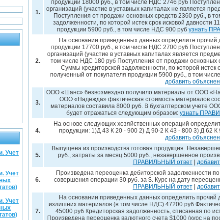
продукции 18000 руб., в том числе НДС 2746 руб Поступлен
организаций (участие в уставных капиталах не является пр
1.
Поступления от продажи основных средств 2360 руб., в т
задолженности, по которой истек срок исковой давности 1
продукции 5900 руб., в том числе НДС 900 руб
узнать ПР
На основании приведенных данных определите прочий д
продукции 17700 руб., в том числе НДС 2700 руб Поступлен
организаций (участие в уставных капиталах является предме
2.
том числе НДС 180 руб Поступления от продажи основных ср
Суммы кредиторской задолженности, по которой истек с
полученный от покупателя продукции 5900 руб., в том числ
добавить объясне
ООО «Шанс» безвозмездно получило материалы от ООО «Над
ООО «Надежда» фактическая стоимость материалов сос
3.
материалов составила 8000 руб. В бухгалтерском учете О
будет отражаться следующим образом:
узнать ПРАВ
На основе следующих хозяйственных операций определит
4.
продукции: 1)Д 43 К 20 - 900 2) Д 90-2 К 43 - 800 3) Д 62 К
добавить объясне
Выпущена из производства готовая продукция. Незаверше
. Учет
5.
руб., затраты за месяц 5000 руб., незавершенное произ
ПРАВИЛЬНЫЙ ответ
|
добавит
Произведена переоценка дебиторской задолженности по 
. Учет
6.
совершения операции 30 руб. за $. Курс на дату переоценк
вных
ПРАВИЛЬНЫЙ ответ
|
добавит
татов)
На основании приведенных данных определить прочий д
. Учет
излишних материалов (в том числе НДС) 47200 руб Фактич
вных
7.
45000 руб Кредиторская задолженность, списанная по ис
татов)
Произведена переоценка валютного счета $1000 (курс на п