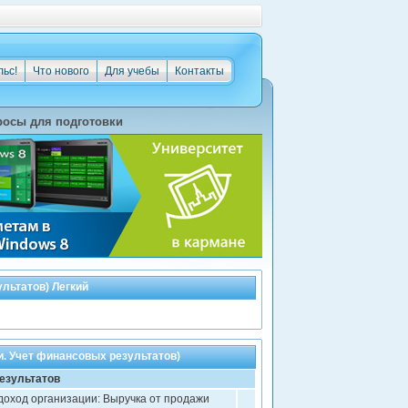
льс!
Что нового
Для учебы
Контакты
осы для подготовки
льтатов) Легкий
и. Учет финансовых результатов)
езультатов
оход организации: Выручка от продажи