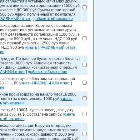
ия от участия в уставных капиталах других
едметом деятельности организации) 1500 руб
ом числе НДС 360 руб Суммы кредиторской
1500 руб Аванс, полученный от покупателя
АВИЛЬНЫЙ ответ
|
добавить объяснение
оход организации: Выручка от продажи
ия от участия в уставных капиталах других
том деятельности организации) 1180 руб., в
едств 5900 руб., в том числе НДС 900 руб
рок исковой давности 12500 руб Аванс,
е НДС 900 руб
узнать ПРАВИЛЬНЫЙ ответ
|
ние
ежда». По данным бухгалтерского баланса
тавила 10000 руб. Рыночная стоимость
ОО «Шанс» данная хозяйственная операция
ИЛЬНЫЙ ответ
|
добавить объяснение
ь фактическую себестоимость проданной
 90 - 1 1180
узнать ПРАВИЛЬНЫЙ ответ
|
ние
нное производство на начало месяца 2000
водство на конец месяца 1000 руб
узнать
ь объяснение
счету 62 1000$. Курс на последнюю дату
и 31 руб. за $. Составлена запись:
узнать
ь объяснение
оход организации: Выручка от продажи
еская себестоимость проданных материалов
течении срока исковой давности 1000 руб
оследнюю дату совершения операции 30 руб.