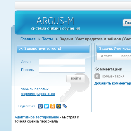
Гл
Главная
Тесты
Задачи. Учет кредитов и займов (Уч
Здравствуйте, гость!
Задачи. Учет кре
о тесте
вопр
Логин
Комментарии
Пароль
0
комментария
войти
Добавить коммента
забыли пароль?
зарегистрироваться
Поделиться
Адаптивное тестирование
- быстрая и
точная оценка персонала