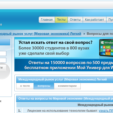
Главная
Тесты
Ответы
Как работает
Пу
одный рынок услуг (Мировая экономика) Легкий
Вопросы для п
ти
Международный рынок услуг (Мировая экономика) Легкий
о тесте
вопросы
комментарии
Ответы на вопросы по Мировой экономике (Международный р
и
Международный рынок
1.
Лицензии на использование технологии бывают:
узнать 