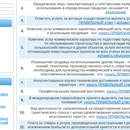
Юридическое лицо, приобретающее у собственника изобр
2.
использования в определенных пределах, называется:
объяснение
Отметить услуги, за которые осуществляется выплата 
3.
ПРАВИЛЬНЫЙ ответ
|
добавит
Комплекс услуг коммерческого характера, имеющий цель под
4.
и реализации продукции - это:
узнать ПРАВИЛЬН
Комплекс услуг коммерческого характера по подготовке про
по обслуживанию строительства и эксплуатации 
5.
сельскохозяйственных и других объектов, услуги интелл
оптимизацию инвестиционных проектов на всех этапах их ре
добавить объясне
Разрешение продавца на использование другим лицом – п
знаний, технологии, производственного опыта, секретов
6.
необходимы для производства коммерческой и иной прод
обусловленное вознаграждение, -это:
узнать ПРАВИ
Непатентованное научно-техническое достижение и про
7.
характера - это:
узнать ПРАВИЛЬНЫЙ отв
8.
Предметом рынка лицензий выступают:
узнать ПРАВ
ровая
В международном товарообороте принято выделять так на
9.
понимаются:
узнать ПРАВИЛЬНЫЙ отве
илы
Вид деятельности, направленный на предоставление разли
10.
туристического спроса с целью удовлетворения широкого 
иностранного туриста, -это:
узнать ПРАВИЛЬНЫ
овые
егкий
Плата за товары и услуги, произведенная иностранными тур
11.
исключением прибыли от дополнительной занятости и оплат