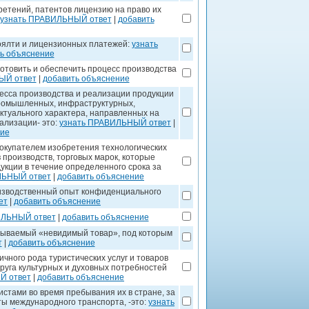
етений, патентов лицензию на право их
узнать ПРАВИЛЬНЫЙ ответ
|
добавить
роялти и лицензионных платежей:
узнать
ь объяснение
готовить и обеспечить процесс производства
ЫЙ ответ
|
добавить объяснение
цесса производства и реализации продукции
промышленных, инфраструктурных,
ектуального характера, направленных на
ализации- это:
узнать ПРАВИЛЬНЫЙ ответ
|
ние
окупателем изобретения технологических
 производств, торговых марок, которые
укции в течение определенного срока за
ЛЬНЫЙ ответ
|
добавить объяснение
изводственный опыт конфиденциального
ет
|
добавить объяснение
ИЛЬНЫЙ ответ
|
добавить объяснение
зываемый «невидимый товар», под которым
т
|
добавить объяснение
чного рода туристических услуг и товаров
круга культурных и духовных потребностей
Й ответ
|
добавить объяснение
истами во время пребывания их в стране, за
ы международного транспорта, -это:
узнать