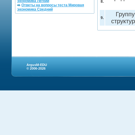
экономика Легкий
8.
Ответы на вопросы теста Мировая
экономика Средний
Группу
9.
структу
ArgusM-EDU
© 2006-2026