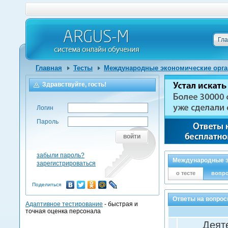
Гл
Главная
Тесты
Международные экономические орга
Здравствуйте, гость!
Логин
Пароль
войти
забыли пароль?
Международные э
зарегистрироваться
о тесте
вопр
Поделиться
Ответы на вопрос
Адаптивное тестирование
- быстрая и
точная оценка персонала
Деят