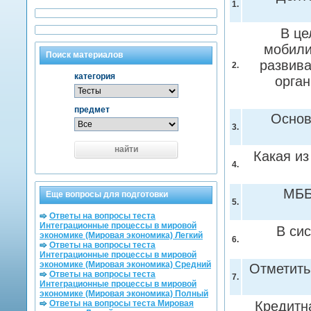
1.
В це
мобили
Поиск материалов
развив
2.
категория
орган
предмет
Основ
3.
найти
Какая из
4.
МББ
Еще вопросы для подготовки
5.
Ответы на вопросы теста
Интеграционные процессы в мировой
В си
экономике (Мировая экономика) Легкий
6.
Ответы на вопросы теста
Интеграционные процессы в мировой
экономике (Мировая экономика) Средний
Отметит
Ответы на вопросы теста
7.
Интеграционные процессы в мировой
экономике (Мировая экономика) Полный
Ответы на вопросы теста Мировая
Кредитн