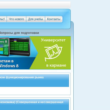
льс!
Что нового
Для учебы
Контакты
Вопросы для подготовки
низм функционирования рынка
оэкономика) (Совершенная и несовершенная