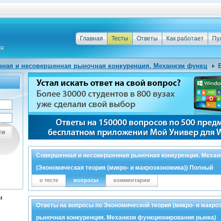
Главная
Тесты
Ответы
Как работает
Пу
ная и несовершенная рыночная конкуренция. Механизм функц
ти
Совершенная и несовершенная рыночная конкуренция. Меха
(Экономическая теория (микро- и макроэкономика)) Полный
о тесте
вопросы
комментарии
и
Ответы на вопросы по Экономической теория (микро- и макр
рыночная конкуренция. Механизм функционирования рынка)