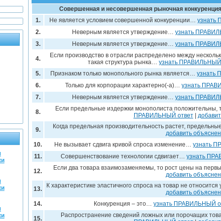
Совершенная и несовершенная рыночная конкуренция
1.
Не является условием совершенной конкуренции…
узнать
2.
Неверным является утверждение…
узнать ПРАВИЛ
3.
Неверным является утверждение…
узнать ПРАВИЛ
Если производство в отрасли распределено между несколь
4.
такая структура рынка…
узнать ПРАВИЛЬНЫЙ
5.
Признаком только монопольного рынка является…
узнать 
6.
Только для корпорации характерно(-а)…
узнать ПРАВ
7.
Неверным является утверждение…
узнать ПРАВИЛ
Если предельные издержки монополиста положительны, т
8.
ПРАВИЛЬНЫЙ ответ
|
добавит
Когда предельная производительность растет, предельн
9.
добавить объясне
10.
Не вызывает сдвига кривой спроса изменение…
узнать П
я
11.
Совершенствование технологии сдвигает…
узнать ПРА
ки
Если два товара взаимозаменяемы, то рост цены на пер
12.
добавить объясне
я
К характеристике эластичного спроса на товар не относитс
ки
13.
добавить объясне
14.
Конкуренция – это…
узнать ПРАВИЛЬНЫЙ о
я
Распространение сведений ложных или порочащих това
ки
15.