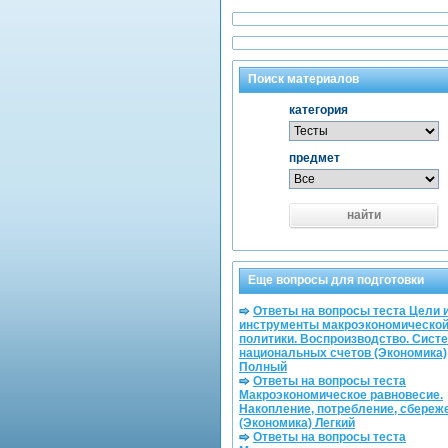
Поиск материалов
категория
предмет
найти
Еще вопросы для подготовки
Ответы на вопросы теста Цели 
инструменты макроэкономическо
политики. Воспроизводство. Сист
национальных счетов (Экономика)
Полный
Ответы на вопросы теста
Макроэкономическое равновесие.
Накопление, потребление, сбереж
(Экономика) Легкий
Ответы на вопросы теста