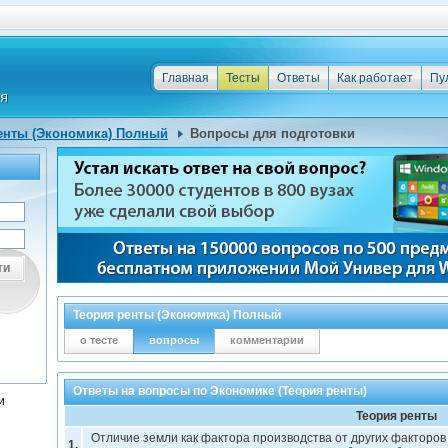
Главная
Тесты
Ответы
Как работает
Пу
енты (Экономика) Полный
Вопросы для подготовки
ти
Теория ренты (Экономика) Полный
о тесте
вопросы
комментарии
Ответы на вопросы по Экономике (Теория ренты)
и
Теория ренты
Отличие земли как фактора производства от других факторо
1.