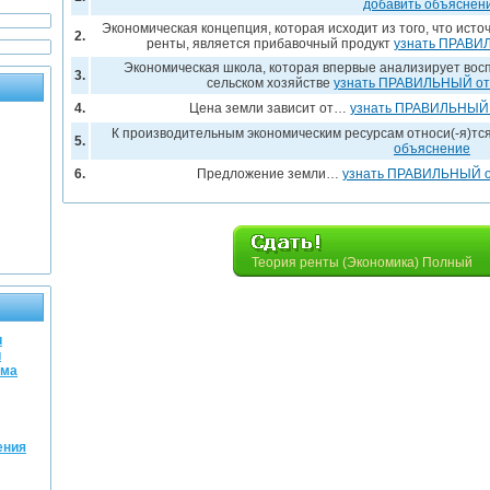
добавить объяснен
Экономическая концепция, которая исходит из того, что исто
2.
ренты, является прибавочный продукт
узнать ПРАВИ
Экономическая школа, которая впервые анализирует вос
3.
сельском хозяйстве
узнать ПРАВИЛЬНЫЙ от
4.
Цена земли зависит от…
узнать ПРАВИЛЬНЫЙ 
К производительным экономическим ресурсам относи(-я)т
5.
объяснение
6.
Предложение земли…
узнать ПРАВИЛЬНЫЙ о
Теория ренты (Экономика) Полный
и
й
ема
ения