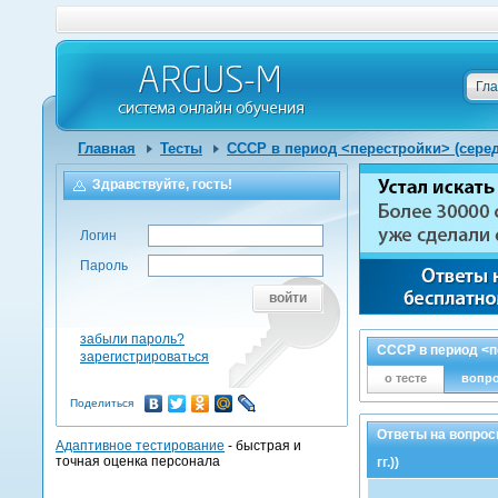
Гл
Главная
Тесты
СССР в период <перестройки> (середин
Здравствуйте, гость!
Логин
Пароль
войти
забыли пароль?
СССР в период <пе
зарегистрироваться
о тесте
вопр
Поделиться
Ответы на вопрос
Адаптивное тестирование
- быстрая и
точная оценка персонала
гг.))