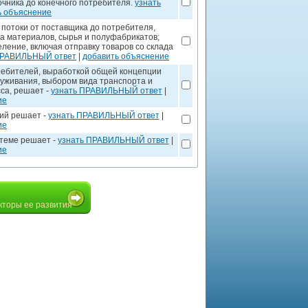
точника до конечного потребителя.
узнать
ь объяснение
потоки от поставщика до потребителя,
ка материалов, сырья и полуфабрикатов;
ление, включая отправку товаров со склада
ПРАВИЛЬНЫЙ ответ
|
добавить объяснение
ребителей, выработкой общей концепции
уживания, выбором вида транспорта и
са, решает -
узнать ПРАВИЛЬНЫЙ ответ
|
ие
ий решает -
узнать ПРАВИЛЬНЫЙ ответ
|
ие
стеме решает -
узнать ПРАВИЛЬНЫЙ ответ
|
ие
кторы ее развития