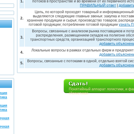
1.
потоков в пространстве и во времени от их первичного ис
ПРАВИЛЬНЫЙ ответ
|
добавит
Цепь, по которой проходят товарный и информационный 
выделяются следующие главные звенья: закупка и постав
2.
хранение продукции и сырья; производство товаров; распреде
готовой продукции; потребление готовой продукции
узнать 
Вопросы, связанные с анализом рынка поставщиков и пот
распределения, размещением складов на полигоне обсл
3.
транспортных средств, организацией транспортного процес
добавить объяснен
Локальные вопросы в рамках отдельных фирм и предприят
4.
добавить объяснен
Вопросы, связанные с потоками в одной, отдельно взятой си
5.
добавить объяснен
Понятийный аппарат логистики, и фа
пция
(Логистика)
тика
пция
тика
очная
очная