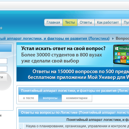
Главная
Тесты
Ответы
Как работает
Пу
ый аппарат логистики, и факторы ее развития (Логистика)
Вопрос
ти
Понятийный аппарат логистики, и факторы ее развития (Логи
о тесте
вопросы
комментарии
Ответы на вопросы по Логистике (Понятийный аппарат логисти
и
Понятийный аппарат логистики, и ф
Наука о планировании, организации, управлении и контрол