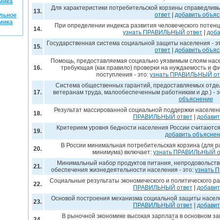
мика
Для характеристики потребительской корзины справедливы 
13.
ответ
|
добавить объя
альное
мика
При определении индекса развития человеческого потенц
14.
узнать ПРАВИЛЬНЫЙ ответ
|
доба
Государственная система социальной защиты населения - э
15.
ответ
|
добавить объя
Помощь, предоставляемая социально уязвимым слоям насе
16.
требующая (как правило) проверки на нуждаемость и ф
поступления - это:
узнать ПРАВИЛЬНЫЙ от
Система общественных гарантий, предоставляемых отде
17.
ветеранам труда, малообеспеченным работникам и др.) - э
объяснение
Результат массированной социальной поддержки населен
18.
ПРАВИЛЬНЫЙ ответ
|
добавит
Критерием уровня бедности населения России считаются:
19.
добавить объясне
В России минимальная потребительская корзина (для р
20.
минимума) включает:
узнать ПРАВИЛЬНЫЙ о
Минимальный набор продуктов питания, непродовольстве
21.
обеспечения жизнедеятельности населения - это:
узнать 
Социальные результаты экономического и политического р
22.
ПРАВИЛЬНЫЙ ответ
|
добавит
Основой построения механизма социальной защиты населе
23.
ПРАВИЛЬНЫЙ ответ
|
добавит
В рыночной экономике высокая зарплата в основном зав
24.