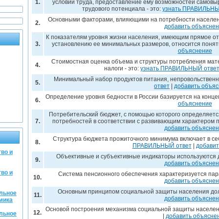
1.
условий труда, предоставление ему возможностей самовы
трудового потенциала - это:
узнать ПРАВИЛЬНЫ
Основными факторами, влияющими на потребности населен
2.
добавить объясне
К показателям уровня жизни населения, имеющим прямое от
3.
установлению ее минимальных размеров, относится понят
объяснение
Стоимостная оценка объема и структуры потребления матер
4.
налоги - это:
узнать ПРАВИЛЬНЫЙ отве
Минимальный набор продуктов питания, непровольственны
5.
ответ
|
добавить объя
Определение уровня бедности в России базируется на конц
6.
объяснение
Потребительский бюджет, с помощью которого определяетс
7.
потребностей в соответствии с развивающим характером 
добавить объясне
Структура бюджета прожиточного минимума включает в себ
8.
ПРАВИЛЬНЫЙ ответ
|
добавит
во и
Объективные и субъективные индикаторы используются 
9.
добавить объясне
во и
Система пенсионного обеспечения характеризуется па
10.
добавить объясне
Основным принципом социальной защиты населения до
альное
11.
добавить объясне
мика
Основой построения механизма социальной защиты населен
12.
альное
|
добавить объясне