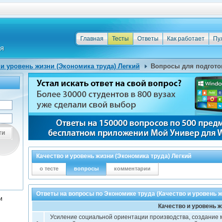
Главная
Тесты
Ответы
Как работает
Пу
 и уровень жизни (Экономика труда) Легкий
Вопросы для подгото
ти
Качество и уровень жизни (Экономика труда) Легкий
о тесте
вопросы
комментарии
Ответы на вопросы по Экономике труда (Качество и уровень ж
и
Качество и уровень 
Усиление социальной ориентации производства, создание 