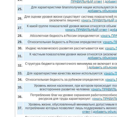
ПРАВИЛЬНЫЙ ответ
|
добавит
Для характеристики благополучия нации используются п
25.
добавить объясне
Для оценки уровня жизни существует система показателей 
26.
(исключите лишнее):
узнать ПРАВИЛЬНЫЙ о
К какой группе показателей уровня жизни относятся объем
27.
узнать ПРАВИЛЬНЫЙ ответ
|
доба
28.
Абсолютная бедность в России определяется:
узнать П
29.
Относительная бедность в России определяется:
узнать 
30.
Индекс человеческого развития рассчитывается как:
узнать
К частным показателям уровня жизни относятся (исключи
31.
добавить объясне
Структура бюджета прожиточного минимума не включает в с
32.
|
добавить объясне
33.
Для характеристики качества жизни используются:
узнать 
34.
Относительная бедность за рубежом определяется:
узнать
Уровень жизни населения, при котором происходит п
35.
всестороннее развитие человека:
узнать ПРАВИЛЬ
Потребление благ на уровне охранения работоспособнос
36.
ресурсов для труда характеризует:
узнать ПРАВИЛ
Уровень жизни, обусловленный минимально допустимым по
37.
потребление которых позволяет лишь поддерживать жизнес
ответ
|
добавить объя