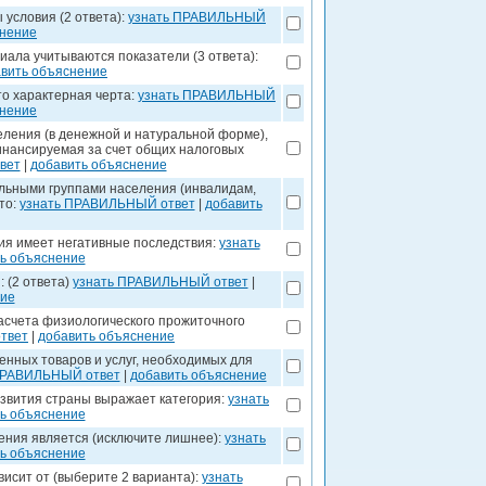
условия (2 ответа):
узнать ПРАВИЛЬНЫЙ
снение
иала учитываются показатели (3 ответа):
вить объяснение
то характерная черта:
узнать ПРАВИЛЬНЫЙ
снение
ления (в денежной и натуральной форме),
инансируемая за счет общих налоговых
вет
|
добавить объяснение
льными группами населения (инвалидам,
то:
узнать ПРАВИЛЬНЫЙ ответ
|
добавить
ия имеет негативные последствия:
узнать
ь объяснение
 (2 ответа)
узнать ПРАВИЛЬНЫЙ ответ
|
ние
асчета физиологического прожиточного
твет
|
добавить объяснение
нных товаров и услуг, необходимых для
ПРАВИЛЬНЫЙ ответ
|
добавить объяснение
азвития страны выражает категория:
узнать
ь объяснение
ния является (исключите лишнее):
узнать
ь объяснение
исит от (выберите 2 варианта):
узнать