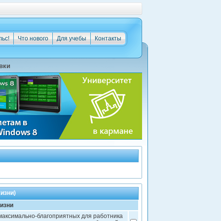
льс!
Что нового
Для учебы
Контакты
вки
изни)
жизни
максимально-благоприятных для работника