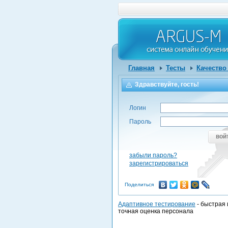
Главная
Тесты
Качество
Здравствуйте, гость!
Логин
Пароль
вой
забыли пароль?
зарегистрироваться
Поделиться
Адаптивное тестирование
- быстрая 
точная оценка персонала