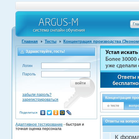
Гл
Главная
Тесты
Концентрация производства (Эконом
Здравствуйте, гость!
Логин
Пароль
войти
забыли пароль?
Концентрация про
зарегистрироваться
о тесте
вопр
Поделиться
Ответы на вопрос
Адаптивное тестирование
- быстрая и
точная оценка персонала
К форма