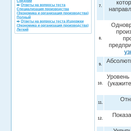
Средний
кото
Ответы на вопросы теста
7.
направл
Специализация производства
(Экономика и организация производства)
Полный
Ответы на вопросы теста Издержки
Одновр
(Экономика и организация производства)
Легкий
прои
пр
8.
предпри
уз
Абсолютн
9.
Уровень
(укажит
10.
Отн
11.
Показа
12.
Укрупн