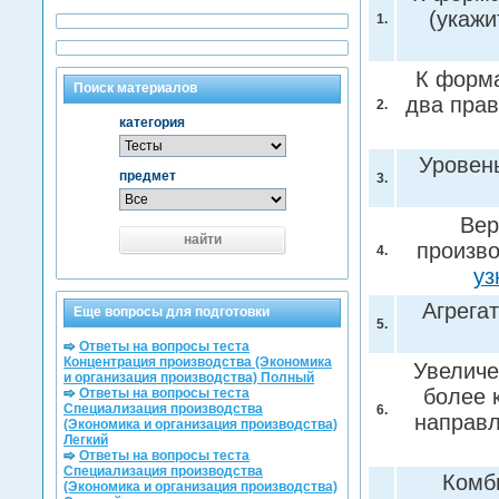
(укажи
1.
К форма
Поиск материалов
два прав
2.
категория
Уровен
предмет
3.
Вер
найти
произво
4.
уз
Агрега
Еще вопросы для подготовки
5.
Ответы на вопросы теста
Концентрация производства (Экономика
Увеличе
и организация производства) Полный
более 
Ответы на вопросы теста
Специализация производства
6.
направл
(Экономика и организация производства)
Легкий
Ответы на вопросы теста
Специализация производства
Комб
(Экономика и организация производства)