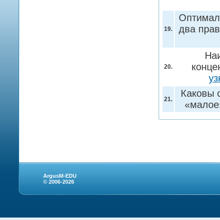
Оптималь
два прав
19.
На
конце
20.
уз
Каковы 
21.
«мало
ArgusM-EDU
© 2006-2026