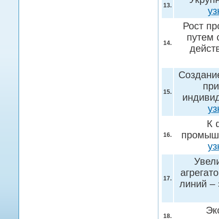
13.
уз
Рост пр
путем 
14.
дейст
Создани
при
15.
индивид
уз
К 
промышл
16.
уз
Увел
агрегат
17.
линий –
Эк
18.