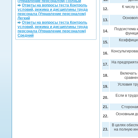
(Управление персоналом) Полный
Ответы на вопросы теста Контроль
К числу 
12.
условий, режима и дисциплины труда
персонала (Управление персоналом)
Основоп
Легкий
13.
Ответы на вопросы теста Контроль
условий, режима и дисциплины труда
Подсистема 
персонала (Управление персоналом)
14.
функци
Средний
Коэффицие
15.
Консультирова
16.
На предприяти
17.
Включать 
18.
сравне
Условия тр
19.
Если в трудо
20.
21.
Сторонам
Основным до
22.
В целях обесп
23.
на полную ин