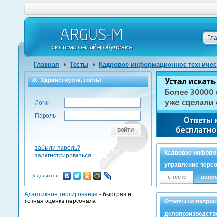
Гл
Главная
Тесты
Кадровое информационное техничес
Здравствуйте, гость!
Логин
Пароль
войти
забыли пароль?
Кадровое информа
зарегистрироваться
управление персо
Поделиться
о тесте
вопр
Адаптивное тестирование
- быстрая и
точная оценка персонала
Ответы на вопрос
делопроизводств