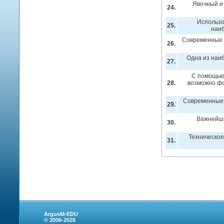
Явочный и
24.
Использо
25.
наиб
Современные 
26.
Одна из наи
27.
С помощью
28.
возможно фо
Современные 
29.
Важнейши
30.
Техническо
31.
ArgusM-EDU
© 2006-2026