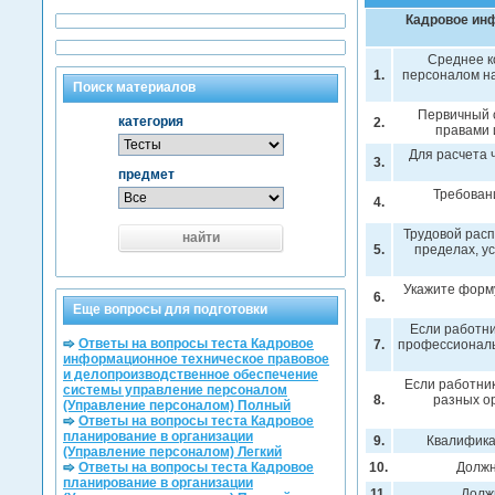
Кадровое ин
Среднее к
1.
персоналом н
Поиск материалов
Первичный 
категория
2.
правами 
Для расчета 
3.
предмет
Требован
4.
Трудовой расп
найти
5.
пределах, у
Укажите форм
6.
Еще вопросы для подготовки
Если работни
Ответы на вопросы теста Кадровое
7.
профессиональн
информационное техническое правовое
и делопроизводственное обеспечение
Если работни
системы управление персоналом
8.
разных ор
(Управление персоналом) Полный
Ответы на вопросы теста Кадровое
планирование в организации
9.
Квалифика
(Управление персоналом) Легкий
Ответы на вопросы теста Кадровое
10.
Должн
планирование в организации
11.
Долж