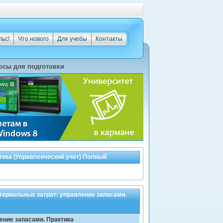
льс!
Что нового
Для учебы
Контакты
осы для подготовки
тика (Управленческий учет) Полный
териальных затрат: управление запасами.
ение запасами. Практика