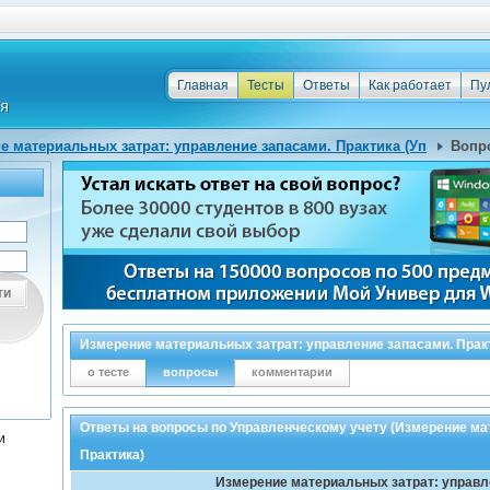
Главная
Тесты
Ответы
Как работает
Пу
е материальных затрат: управление запасами. Практика (Уп
Вопр
ти
Измерение материальных затрат: управление запасами. Прак
о тесте
вопросы
комментарии
Ответы на вопросы по Управленческому учету (Измерение ма
и
Практика)
Измерение материальных затрат: управл