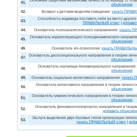
Основные защитные механизмы личности по Фрейду: (7 отв
41.
объяснение
42.
Возврат к детским моделям поведения:
узнать ПРАВ
Способность индивида поставить себя на место другого
43.
ПРАВИЛЬНЫЙ ответ
|
добавит
44.
Основатель психоаналитического направления:
узнать П
Основатель корректирующего психодинамического направл
45.
объяснение
46.
Основатель эго-психологии:
узнать ПРАВИЛЬНЫ
Основатель диспозиционального направления в теории личн
47.
объяснение
Основатель научающе-бихевиориального направления
48.
объяснение
49.
Основатель социально-когнитивного направления:
узнать 
Основатель когнитивного направления в теории личност
50.
объяснение
Основатель гуманистического направления в теории лично
51.
объяснение
Основатель феноменологическогоо направления в теори
52.
добавить объясне
Заслуга выделения двух базовых типов организации личнос
53.
узнать ПРАВИЛЬНЫЙ ответ
|
доба