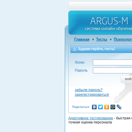
Главная
Тесты
Психолог
Здравствуйте, гость!
Логин
Пароль
вой
забыли пароль?
зарегистрироваться
Поделиться
Адаптивное тестирование
- быстрая 
точная оценка персонала