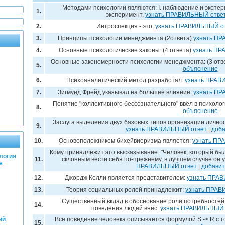
Методами психологии являются: I. наблюдение и экспери
1.
эксперимент.
узнать ПРАВИЛЬНЫЙ отве
2.
Интроспекция - это:
узнать ПРАВИЛЬНЫЙ о
3.
Принципы психологии менеджмента:(2ответа)
узнать П
4.
Основные психологические законы: (4 ответа)
узнать ПР
Основные закономерности психологии менеджмента: (3 отв
5.
объяснение
6.
Психоаналитический метод разработал:
узнать ПРАВ
7.
Зигмунд Фрейд указывал на большее влияние:
узнать П
Понятие "коллективного бессознательного" ввёл в психоло
8.
объяснение
Заслуга выделения двух базовых типов организации личнос
9.
узнать ПРАВИЛЬНЫЙ ответ
|
доба
10.
Основоположником бихейвиоризма является:
узнать ПР
Кому принадлежит это высказывание: "Человек, который был 
логия
11.
склонным вести себя по-прежнему, в лучшем случае он у
я
ПРАВИЛЬНЫЙ ответ
|
добавит
12.
Джордж Келли является представителем:
узнать ПРА
13.
Теория социальных ролей принадлежит:
узнать ПРАВ
Существенный вклад в обоснование роли потребностей 
14.
поведения людей внёс:
узнать ПРАВИЛЬНЫЙ 
ий
Все поведение человека описывается формулой S -> R с т
15.