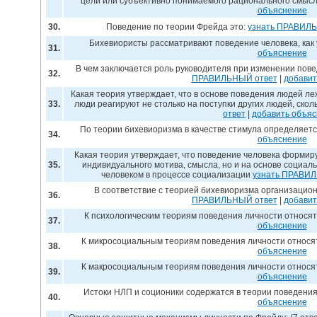
цели или субъективно понимаемого рационального смыс
объяснение
30.
Поведение по теории Фрейда это:
узнать ПРАВИЛ
Бихевиористы рассматривают поведение человека, как
31.
объяснение
В чем заключается роль руководителя при изменении пов
32.
ПРАВИЛЬНЫЙ ответ
|
добавит
Какая теория утверждает, что в основе поведения людей леж
33.
люди реагируют не столько на поступки других людей, ско
ответ
|
добавить объя
По теории бихевиоризма в качестве стимула определяетс
34.
объяснение
Какая теория утверждает, что поведение человека формир
35.
индивидуального мотива, смысла, но и на основе социал
человеком в процессе социализации
узнать ПРАВИ
В соответствие с теорией бихевиоризма организацио
36.
ПРАВИЛЬНЫЙ ответ
|
добавит
К психологическим теориям поведения личности относят
37.
объяснение
К микросоциальным теориям поведения личности относя
38.
объяснение
К макросоциальным теориям поведения личности относя
39.
объяснение
Истоки НЛП и соционики содержатся в теории поведени
40.
объяснение