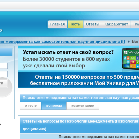
Главная
Тесты
Ответы
Как работает
Пу
ия менеджмента как самостоятельная научная дисциплина (П
Воп
ти
Психология менеджмента как самостоятельная научная дис
о тесте
вопросы
комментарии
Ответы на вопросы по Психологии менеджмента (Психология
и
дисциплина)
Психология менеджмента как самостоятел