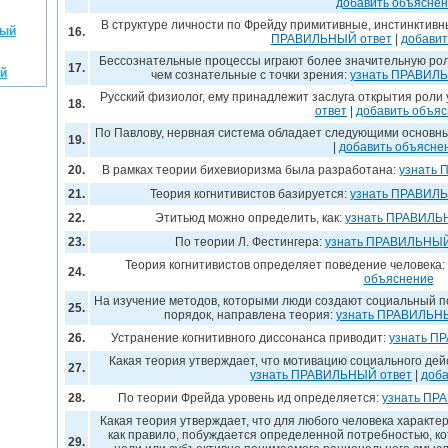
добавить объясне
В структуре личности по Фрейду примитивные, инстинктив
ный
16.
ПРАВИЛЬНЫЙ ответ
|
добавит
Бессознательные процессы играют более значительную ро
17.
ый
чем сознательные с точки зрения:
узнать ПРАВИЛ
Русский физиолог, ему принадлежит заслуга открытия роли
18.
ответ
|
добавить объя
По Павлову, нервная система обладает следующими основн
19.
|
добавить объясне
20.
В рамках теории бихевиоризма была разработана:
узнать 
21.
Теория когнитивистов базируется:
узнать ПРАВИЛ
22.
Этитьюд можно определить, как:
узнать ПРАВИЛЬ
23.
По теории Л. Фестингера:
узнать ПРАВИЛЬНЫЙ
Теория когнитивистов определяет поведение человека:
24.
объяснение
На изучение методов, которыми люди создают социальный по
25.
порядок, направлена теория:
узнать ПРАВИЛЬН
26.
Устранение когнитивного диссонанса приводит:
узнать П
Какая теория утверждает, что мотивацию социального дей
27.
узнать ПРАВИЛЬНЫЙ ответ
|
доба
28.
По теории Фрейда уровень ид определяется:
узнать ПР
Какая теория утверждает, что для любого человека характер
как правило, побуждается определенной потребностью, к
29.