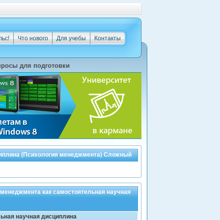
льс!
Что нового
Для учебы
Контакты
росы для подготовки
циплина (Психология менеджмента) Сложный
 менеджмента как самостоятельная научная
ьная научная дисциплина