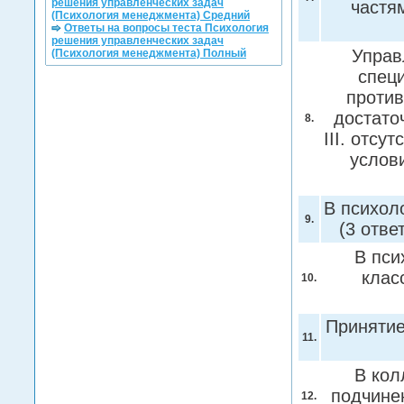
решения управленческих задач
частя
(Психология менеджмента) Средний
Ответы на вопросы теста Психология
решения управленческих задач
Управ
(Психология менеджмента) Полный
специ
против
достато
8.
III. отсу
услов
В психол
9.
(3 отве
В пси
клас
10.
Принятие
11.
В кол
подчинен
12.