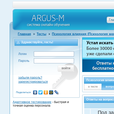
Гл
Главная
Тесты
Психология влияния (Психология ме
Здравствуйте, гость!
Логин
Пароль
войти
забыли пароль?
Психология влиян
зарегистрироваться
о тесте
вопр
Поделиться
Ответы на вопрос
Адаптивное тестирование
- быстрая и
точная оценка персонала
Под за