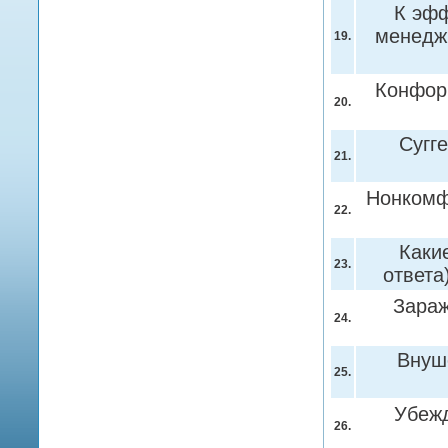
К эфф
менедж
19.
Конфор
20.
Сугг
21.
Нонкомф
22.
Каки
23.
ответа
Зара
24.
Внуш
25.
Убеж
26.