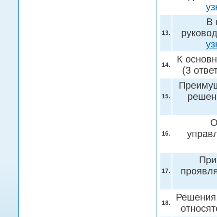
уз
В 
руковод
13.
уз
К основ
14.
(3 отве
Преимущ
решени
15.
О
управл
16.
При
проявл
17.
Решения,
18.
относят