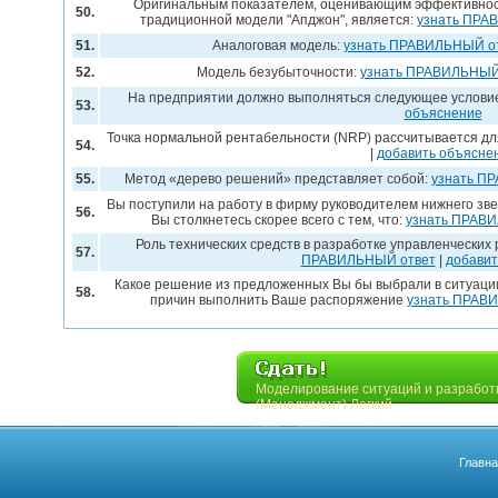
Оригинальным показателем, оценивающим эффективност
50.
традиционной модели "Апджон", является:
узнать ПРА
51.
Аналоговая модель:
узнать ПРАВИЛЬНЫЙ о
52.
Модель безубыточности:
узнать ПРАВИЛЬНЫЙ
На предприятии должно выполняться следующее услови
53.
объяснение
Точка нормальной рентабельности (NRP) рассчитывается д
54.
|
добавить объясне
55.
Метод «дерево решений» представляет собой:
узнать П
Вы поступили на работу в фирму руководителем нижнего зв
56.
Вы столкнетесь скорее всего с тем, что:
узнать ПРАВ
Роль технических средств в разработке управленческих
57.
ПРАВИЛЬНЫЙ ответ
|
добавит
Какое решение из предложенных Вы бы выбрали в ситуаци
58.
причин выполнить Ваше распоряжение
узнать ПРАВ
Моделирование ситуаций и разработ
(Менеджмент) Легкий
Главн