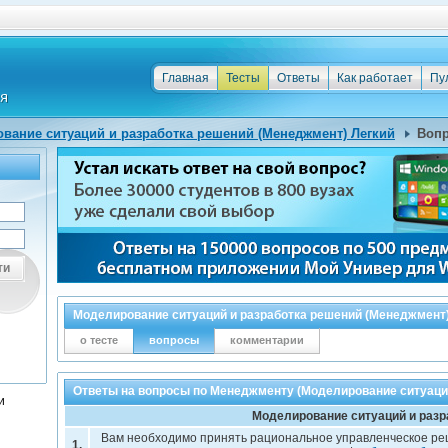
Главная
Тесты
Ответы
Как работает
Пу
вание ситуаций и разработка решений (Менеджмент) Легкий
Вопр
ти
Моделирование ситуаций и разработка решений (Менеджмент)
о тесте
вопросы
комментарии
Ответы на вопросы по Менеджменту (Моделирование ситуаций
и
Моделирование ситуаций и разр
Вам необходимо принять рациональное управленческое реш
1.