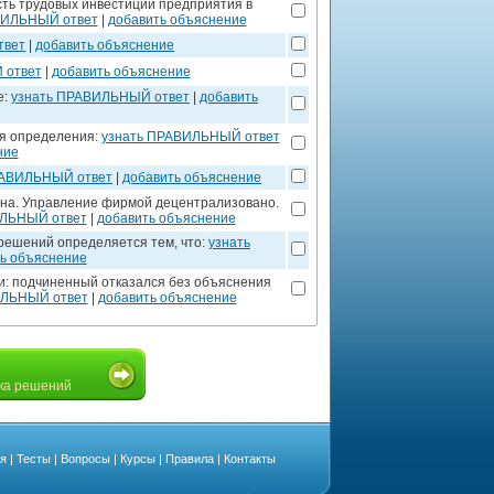
ь трудовых инвестиций предприятия в
ВИЛЬНЫЙ ответ
|
добавить объяснение
твет
|
добавить объяснение
 ответ
|
добавить объяснение
е:
узнать ПРАВИЛЬНЫЙ ответ
|
добавить
ля определения:
узнать ПРАВИЛЬНЫЙ ответ
ние
РАВИЛЬНЫЙ ответ
|
добавить объяснение
ена. Управление фирмой децентрализовано.
ИЛЬНЫЙ ответ
|
добавить объяснение
 решений определяется тем, что:
узнать
ь объяснение
и: подчиненный отказался без объяснения
ИЛЬНЫЙ ответ
|
добавить объяснение
ка решений
ая
|
Тесты
|
Вопросы
|
Курсы
|
Правила
|
Контакты