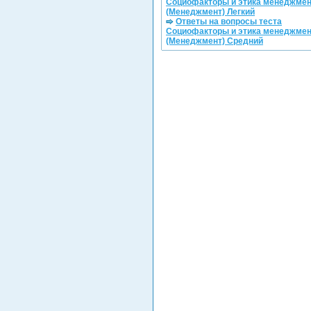
Социофакторы и этика менеджме
(Менеджмент) Легкий
Ответы на вопросы теста
Социофакторы и этика менеджме
(Менеджмент) Средний