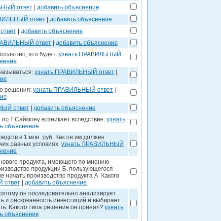
ЬНЫЙ ответ
|
добавить объяснение
ВИЛЬНЫЙ ответ
|
добавить объяснение
ответ
|
добавить объяснение
РАВИЛЬНЫЙ ответ
|
добавить объяснение
солютно, это будет:
узнать ПРАВИЛЬНЫЙ
снение
называться:
узнать ПРАВИЛЬНЫЙ ответ
|
ние
го решения:
узнать ПРАВИЛЬНЫЙ ответ
|
ние
НЫЙ ответ
|
добавить объяснение
по Г.Саймону возникает вследствие:
узнать
ь объяснение
дств в 1 млн. руб. Как он им должен
чих равных условиях:
узнать ПРАВИЛЬНЫЙ
снение
нового продукта, имеющего по мнению
изводство продукции Б, пользующегося
 начать производство продукта А. Какого
 ответ
|
добавить объяснение
поэтому он последовательно анализирует
ь и рискованность инвестиций и выбирает
ть. Какого типа решение он принял?
узнать
ь объяснение