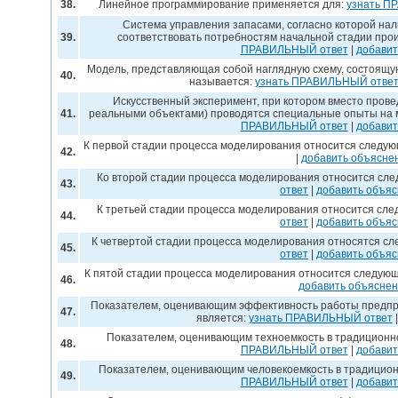
38.
Линейное программирование применяется для:
узнать П
Система управления запасами, согласно которой на
39.
соответствовать потребностям начальной стадии прои
ПРАВИЛЬНЫЙ ответ
|
добавит
Модель, представляющая собой наглядную схему, состоящую
40.
называется:
узнать ПРАВИЛЬНЫЙ отве
Искусственный эксперимент, при котором вместо пров
41.
реальными объектами) проводятся специальные опыты на 
ПРАВИЛЬНЫЙ ответ
|
добавит
К первой стадии процесса моделирования относится следу
42.
|
добавить объясне
Ко второй стадии процесса моделирования относится сл
43.
ответ
|
добавить объя
К третьей стадии процесса моделирования относится сл
44.
ответ
|
добавить объя
К четвертой стадии процесса моделирования относятся с
45.
ответ
|
добавить объя
К пятой стадии процесса моделирования относится следую
46.
добавить объясне
Показателем, оценивающим эффективность работы предп
47.
является:
узнать ПРАВИЛЬНЫЙ ответ
Показателем, оценивающим техноемкость в традицион
48.
ПРАВИЛЬНЫЙ ответ
|
добавит
Показателем, оценивающим человекоемкость в традици
49.
ПРАВИЛЬНЫЙ ответ
|
добавит