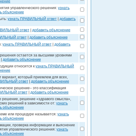
снение
нятия управленческого решения:
узнать
ь объяснение
ыть:
узнать ПРАВИЛЬНЫЙ ответ
|
добавить
АВИЛЬНЫЙ ответ
|
добавить объяснение
ВИЛЬНЫЙ ответ
|
добавить объяснение
):
узнать ПРАВИЛЬНЫЙ ответ
|
добавить
 решения остается за высшими уровнями
|
добавить объяснение
одукции относится к
узнать ПРАВИЛЬНЫЙ
снение
 вариант, который приемлем для всех,
АВИЛЬНЫЙ ответ
|
добавить объяснение
тическое решение– это классификация
ВИЛЬНЫЙ ответ
|
добавить объяснение
 решение, решение «здравого смысла»,
ских решений в зависимости от:
узнать
ь объяснение
хеме или процедуре называется:
узнать
ь объяснение
мации, проверка информации и выяснение
ятия управленческого решения:
узнать
ь объяснение