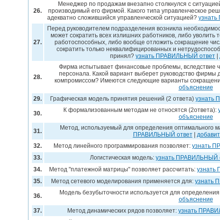
Менеджер по продажам внезапно столкнулся с ситуацией
26.
производимый его фирмой. Какого типа управленческое ре
адекватно сложившийся управленческой ситуацией?
узнать
Перед руководителем подразделения возникла необходимос
может сократить всех излишних работников, либо уволить
27.
работоспособных, либо вообще отложить сокращение чис
сократить только неквалифицированных и нетрудоспособ
принял?
узнать ПРАВИЛЬНЫЙ ответ
|
Фирма испытывает финансовые проблемы, вследствие ч
персонала. Какой вариант выберет руководство фирмы 
28.
компромиссом? Имеются следующие варианты сокращен
объяснение
29.
Графическая модель принятия решений (2 ответа)
узнать 
К формализованным методам не относятся (2ответа):
30.
объяснение
Метод, используемый для определения оптимального м
31.
ПРАВИЛЬНЫЙ ответ
|
добавит
32.
Метод линейного программирования позволяет:
узнать П
33.
Логистическая модель:
узнать ПРАВИЛЬНЫЙ 
34.
Метод "платежной матрицы" позволяет рассчитать:
узнать
35.
Метод сетевого моделирования применяется для:
узнать 
Модель безубыточности используется для определения
36.
объяснение
37.
Метод динамических рядов позволяет:
узнать ПРАВИ