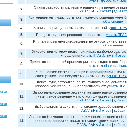
ответ
|
добавить объя
Этапы разработки системы ограничений в процессе при
2.
ПРАВИЛЬНЫЙ ответ
|
добавит
Критериями оптимальности принимаемого решения могут б
3.
объяснение
4.
Какая информация называется релевантной:
узнать ПР
5.
Процесс принятия решений начинается с:
узнать ПРА
К типам управленческих решений не относятся (2 ответа
6.
объяснение
Условие, при котором право принимать наиболее важные
7.
управления
узнать ПРАВИЛЬНЫЙ ответ
Принятие решения об организации производства новой пр
8.
ответ
|
добавить объя
Управленческое решение, при котором принимается тот
9.
участвующих в его обсуждении, называется:
узнать ПР
Консенсунс, авторитарное, консультативное, демокра
10.
управленческих решений в зависимости от:
узнать ПРА
отка
Запрограммированное решение, незапрограммированное
11.
интуитивное решение – это классификация управленче
ПРАВИЛЬНЫЙ ответ
|
добавит
отка
Выбор варианта действий по заранее разработанной с
12.
ПРАВИЛЬНЫЙ ответ
|
добавит
отка
Анализ информации, фильтрация и упорядочивание инфор
13.
неопределенности относится к следующему этапу прин
ПРАВИЛЬНЫЙ ответ
|
добавит