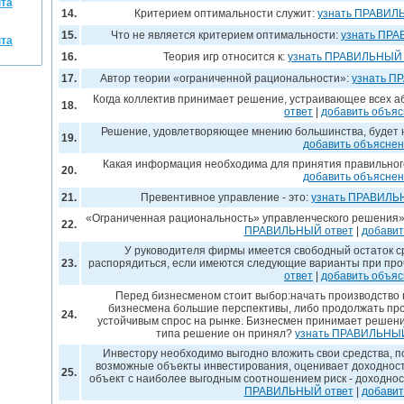
нта
14.
Критерием оптимальности служит:
узнать ПРАВИЛ
15.
Что не является критерием оптимальности:
узнать ПРА
нта
16.
Теория игр относится к:
узнать ПРАВИЛЬНЫЙ 
17.
Автор теории «ограниченной рациональности»:
узнать П
Когда коллектив принимает решение, устраивающее всех аб
18.
ответ
|
добавить объя
Решение, удовлетворяющее мнению большинства, будет 
19.
добавить объясне
Какая информация необходима для принятия правильно
20.
добавить объясне
21.
Превентивное управление - это:
узнать ПРАВИЛЬ
«Ограниченная рациональность» управленческого решения» 
22.
ПРАВИЛЬНЫЙ ответ
|
добавит
У руководителя фирмы имеется свободный остаток сре
23.
распорядиться, если имеются следующие варианты при про
ответ
|
добавить объя
Перед бизнесменом стоит выбор:начать производство 
бизнесмена большие перспективы, либо продолжать про
24.
устойчивым спрос на рынке. Бизнесмен принимает решение
типа решение он принял?
узнать ПРАВИЛЬНЫЙ
Инвестору необходимо выгодно вложить свои средства, 
возможные объекты инвестирования, оценивает доходност
25.
объект с наиболее выгодным соотношением риск - доходнос
ПРАВИЛЬНЫЙ ответ
|
добавит