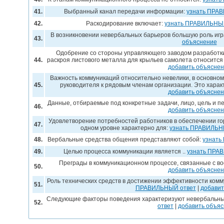
41.
Выбранный канал передачи информации:
узнать ПРА
42.
Раскодирование включает:
узнать ПРАВИЛЬНЫ
В возникновении невербальных барьеров большую роль игр
43.
объяснение
Одобрение со стороны управляющего заводом разработк
44.
раскроя листового металла для крыльев самолета относится к
добавить объясне
Важность коммуникаций относительно невелики, в основно
45.
руководителя к рядовым членам организации. Это харак
добавить объясне
Данные, отбираемые под конкретные задачи, лицо, цель и п
46.
добавить объясне
Удовлетворение потребностей работников в обеспечении го
47.
одном уровне характерно для:
узнать ПРАВИЛЬН
48.
Вербальные средства общения представляют собой:
узнать
49.
Целью процесса коммуникации является ..
узнать ПРА
Преграды в коммуникационном процессе, связанные с в
50.
добавить объясне
Роль технических средств в достижении эффективности комму
51.
ПРАВИЛЬНЫЙ ответ
|
добавит
Следующие факторы поведения характеризуют невербальн
52.
ответ
|
добавить объя