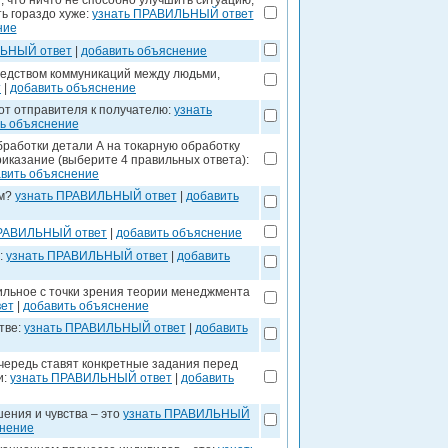
 что ничто не способно улучшить ситуацию,
ть гораздо хуже:
узнать ПРАВИЛЬНЫЙ ответ
ние
ЛЬНЫЙ ответ
|
добавить объяснение
редством коммуникаций между людьми,
т
|
добавить объяснение
от отправителя к получателю:
узнать
ь объяснение
бработки детали А на токарную обработку
риказание (выберите 4 правильных ответа):
вить объяснение
ым?
узнать ПРАВИЛЬНЫЙ ответ
|
добавить
ПРАВИЛЬНЫЙ ответ
|
добавить объяснение
:
узнать ПРАВИЛЬНЫЙ ответ
|
добавить
льное с точки зрения теории менеджмента
ет
|
добавить объяснение
тве:
узнать ПРАВИЛЬНЫЙ ответ
|
добавить
очередь ставят конкретные задания перед
и:
узнать ПРАВИЛЬНЫЙ ответ
|
добавить
ения и чувства – это
узнать ПРАВИЛЬНЫЙ
снение