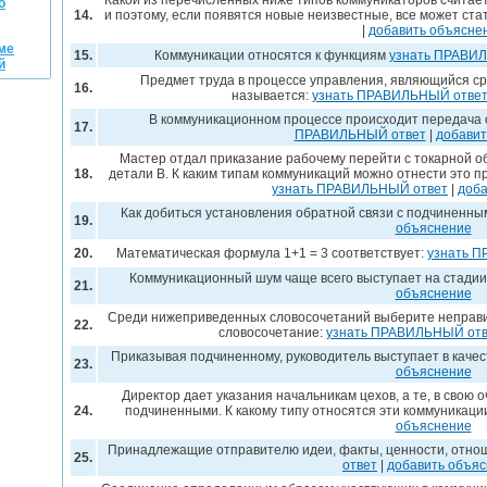
Какой из перечисленных ниже типов коммуникаторов считает,
о
14.
и поэтому, если появятся новые неизвестные, все может ста
|
добавить объясне
ме
15.
Коммуникации относятся к функциям
узнать ПРАВИ
й
Предмет труда в процессе управления, являющийся с
16.
называется:
узнать ПРАВИЛЬНЫЙ отве
В коммуникационном процессе происходит передача 
17.
ПРАВИЛЬНЫЙ ответ
|
добавит
Мастер отдал приказание рабочему перейти с токарной о
18.
детали В. К каким типам коммуникаций можно отнести это п
узнать ПРАВИЛЬНЫЙ ответ
|
доба
Как добиться установления обратной связи с подчиненн
19.
объяснение
20.
Математическая формула 1+1 = 3 соответствует:
узнать 
Коммуникационный шум чаще всего выступает на стадии
21.
объяснение
Среди нижеприведенных словосочетаний выберите неправи
22.
словосочетание:
узнать ПРАВИЛЬНЫЙ отв
Приказывая подчиненному, руководитель выступает в качес
23.
объяснение
Директор дает указания начальникам цехов, а те, в свою 
24.
подчиненными. К какому типу относятся эти коммуникаци
объяснение
Принадлежащие отправителю идеи, факты, ценности, отнош
25.
ответ
|
добавить объя