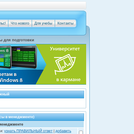
льс!
Что нового
Для учебы
Контакты
ы для подготовки
ожный
сы в менеджменте)
 менеджменте
ии:
узнать ПРАВИЛЬНЫЙ ответ
|
добавить