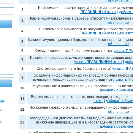
объяснение
Информационным критерием эффективности межлично
2.
ПРАВИЛЬНЫЙ ответ
|
добавит
Какие коммуникационные барьеры относятся к межличност
3.
объяснение
Пытаясь по возможности не обсуждать проблему, руков
4.
ПРАВИЛЬНЫЙ ответ
|
добавит
Какие коммуникационные барьеры относятся к организацио
5.
объяснение
6.
Коммуникационными барьерами называются:
узнать ПР
Искажения в процессе коммуникации, препятствующие дост
7.
узнать ПРАВИЛЬНЫЙ ответ
|
доба
8.
Система ротации – это (выберите 2 ответа)
узнать ПРА
Создание информационных каналов для обмена информа
9.
группами и координация задач и действий – это
узнать П
Регулирование и рационализация информационных потоков
10.
добавить объясне
Вертикальные, горизонтальные, нисходящие, восходящие 
11.
ый
ответ
|
добавить объя
Искажение словесного смысла передаваемой информации– 
о
12.
объяснение
Непредвиденная (или сознательная) модификация менеджер
о
13.
искажение информации из-за несовпадения статусов, от
добавить объясне