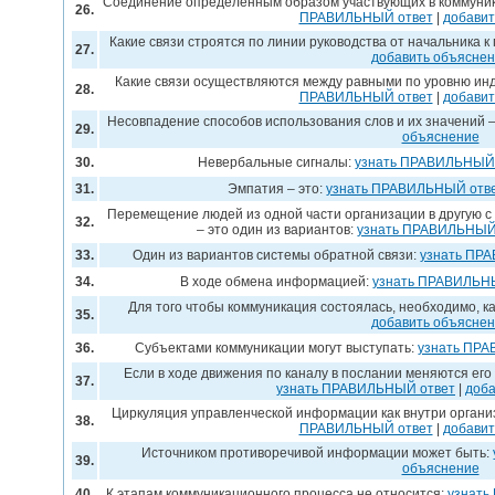
Соединение определенным образом участвующих в коммуник
26.
ПРАВИЛЬНЫЙ ответ
|
добавит
Какие связи строятся по линии руководства от начальника 
27.
добавить объясне
Какие связи осуществляются между равными по уровню ин
28.
ПРАВИЛЬНЫЙ ответ
|
добавит
Несовпадение способов использования слов и их значений –
29.
объяснение
30.
Невербальные сигналы:
узнать ПРАВИЛЬНЫЙ 
31.
Эмпатия – это:
узнать ПРАВИЛЬНЫЙ отв
Перемещение людей из одной части организации в другую 
32.
– это один из вариантов:
узнать ПРАВИЛЬНЫЙ
33.
Один из вариантов системы обратной связи:
узнать ПР
34.
В ходе обмена информацией:
узнать ПРАВИЛЬН
Для того чтобы коммуникация состоялась, необходимо, к
35.
добавить объясне
36.
Субъектами коммуникации могут выступать:
узнать ПР
Если в ходе движения по каналу в послании меняются его 
37.
узнать ПРАВИЛЬНЫЙ ответ
|
доба
Циркуляция управленческой информации как внутри организа
38.
ПРАВИЛЬНЫЙ ответ
|
добавит
Источником противоречивой информации может быть:
39.
объяснение
40.
К этапам коммуникационного процесса не относится:
узнать