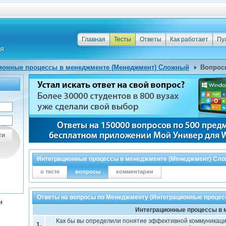
Главная
Тесты
Ответы
Как работает
Пу
ионные процессы в менеджменте (Менеджмент) Сложный
Вопрос
ти
Интеграционные процессы в менеджменте (Менеджмент) Сл
о тесте
вопросы
комментарии
Ответы на вопросы по Менеджменту (Интеграционные процес
и
Интеграционные процессы в
Как бы вы определили понятие эффективной коммуникац
1.