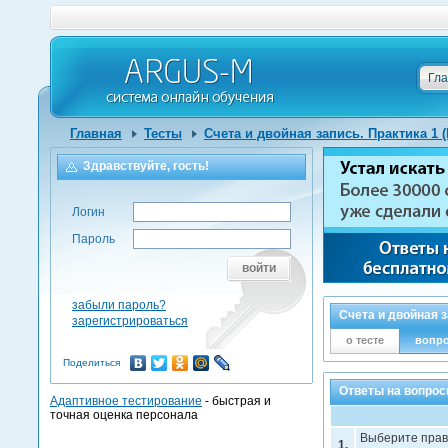
Гл
Главная
Тесты
Счета и двойная запись. Практика 1 (
Здравствуйте, гость!
Логин
Пароль
войти
забыли пароль?
Счета и двойная з
зарегистрироваться
о тесте
вопр
Поделиться
Ответы на вопросы
Адаптивное тестирование
- быстрая и
точная оценка персонала
Выберите прав
1.