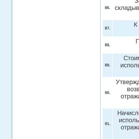
З
складыв
86.
К
87.
П
88.
Стои
испол
89.
Утвержд
воз
90.
отраж
Начисл
исполь
91.
отраж