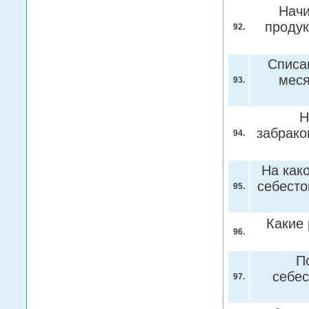
Начи
продук
92.
Списа
меся
93.
Н
забрак
94.
На как
себесто
95.
Какие
96.
П
себес
97.