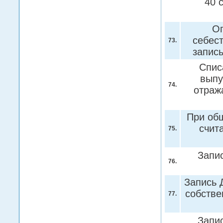
40 
Оп
себест
73.
запис
Спис
выпу
74.
отраж
При общ
счит
75.
Запис
76.
Запись 
собстве
77.
Запис