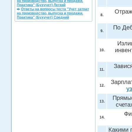
на производство, выпуска и продажи.
Практика" (Бухучет) Легкий
Ответы на вопросы теста "Учет затрат
Отраж
на производство, выпуска и продажи.
8.
Практика" (Бухучет) Средний
По Деб
9.
Изли
инвен
10.
Завис
11.
Зарплат
12.
у
Прямые
13.
счета
Фи
14.
Какими 