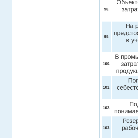
Объект
затра
98.
На 
предсто
99.
в у
В промы
затра
100.
продук
Поп
себест
101.
По
102.
понима
Резе
рабоч
103.