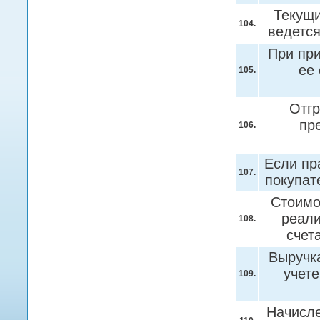
Текущи
104.
ведетс
При при
ее 
105.
Отгр
пр
106.
Если пр
107.
покупа
Стоимо
реали
108.
счет
Выручка
учет
109.
Начисл