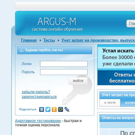
Гл
Главная
Тесты
Учет затрат на производство, выпус
Здравствуйте, гость!
Логин
Пароль
войти
забыли пароль?
Учет затрат на пр
зарегистрироваться
о тесте
вопр
Поделиться
Ответы на вопросы
Адаптивное тестирование
- быстрая и
точная оценка персонала
По с