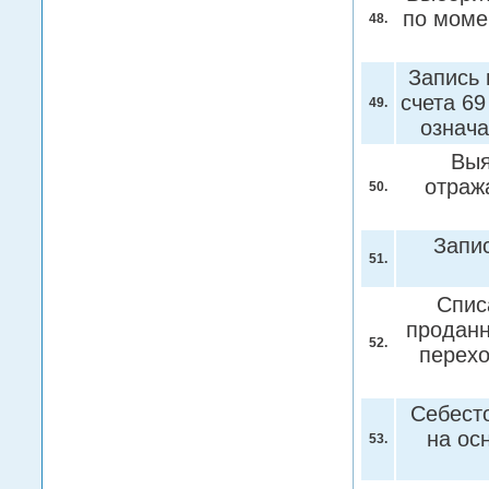
по моме
48.
Запись 
счета 6
49.
означ
Выя
отраж
50.
Запис
51.
Спис
проданн
52.
перехо
Себесто
на ос
53.