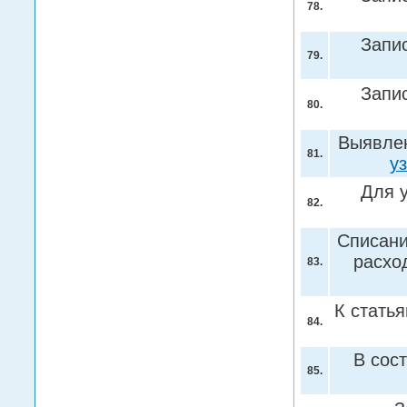
78.
Запис
79.
Запис
80.
Выявлен
81.
у
Для 
82.
Списани
расхо
83.
К стать
84.
В сос
85.