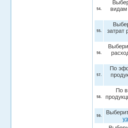
Выбер
видам
54.
Выбер
затрат
55.
Выбери
расхо
56.
По эфф
проду
57.
По в
продукц
58.
Выберит
59.
у
Выбери