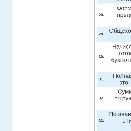
Форм
пред
28.
Общехо
29.
Начисл
гото
30.
бухгал
Полна
31.
это
Сумм
отгру
32.
По аван
сп
33.