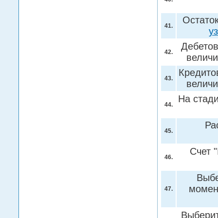
Остаток
41.
у
Дебетов
42.
велич
Кредито
43.
велич
На стад
44.
Ра
45.
Счет 
46.
Выбе
момен
47.
Выберит