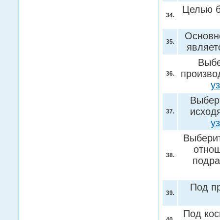
Целью б
34.
Основно
35.
являет
Выбе
производ
36.
у
Выбер
исход
37.
у
Выберит
отнош
38.
подра
Под п
39.
Под ко
40.