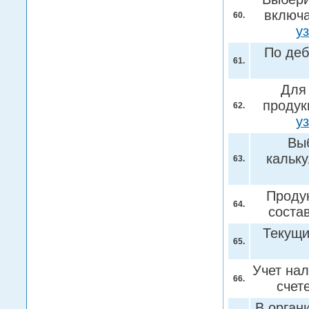
включа
60.
у
По деб
61.
Для
продук
62.
у
Выб
кальк
63.
Продук
64.
соста
Текущи
65.
Учет нал
66.
счет
В орган