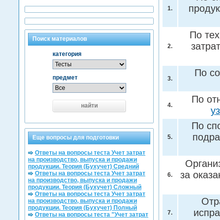
продук
1.
По те
Поиск материалов
затра
2.
категория
По со
предмет
3.
По от
4.
найти
у
По сп
подра
5.
Еще вопросы для подготовки
Ответы на вопросы теста Учет затрат
на производство, выпуска и продажи
Органи
продукции. Теория (Бухучет) Средний
за оказ
Ответы на вопросы теста Учет затрат
6.
на производство, выпуска и продажи
продукции. Теория (Бухучет) Сложный
Ответы на вопросы теста Учет затрат
Отр
на производство, выпуска и продажи
продукции. Теория (Бухучет) Полный
испр
7.
Ответы на вопросы теста "Учет затрат