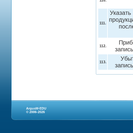
110.
Указать
продукц
111.
посл
Приб
112.
запис
Убыт
113.
запис
ArgusM-EDU
© 2006-2026