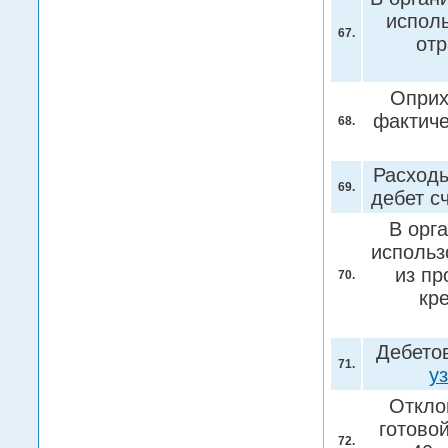
исполь
67.
отр
Оприх
фактиче
68.
Расходы
69.
дебет с
В орг
использ
из пр
70.
кр
Дебетов
71.
у
Откло
готово
72.