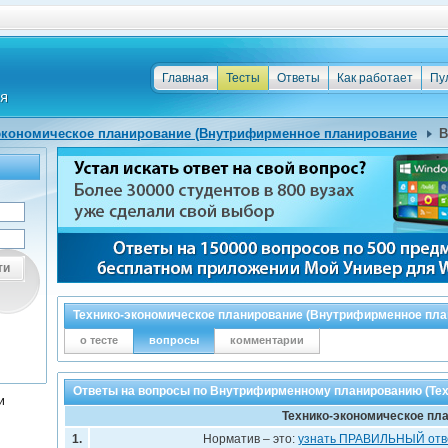
Главная
Тесты
Ответы
Как работает
Пу
экономическое планирование (Внутрифирменное планирование
В
ти
Технико-экономическое планирование (Внутрифирменное пл
о тесте
вопросы
комментарии
Ответы на вопросы по Внутрифирменному планированию (Тех
и
Технико-экономическое пл
1.
Норматив – это:
узнать ПРАВИЛЬНЫЙ отв