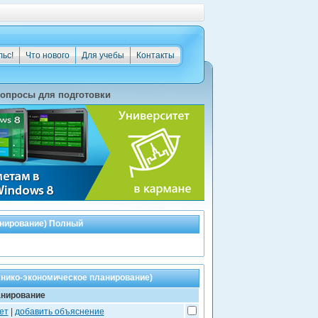
льс!
Что нового
Для учебы
Контакты
опросы для подготовки
анирование) Полный
нико-экономическое планирование)
анирование
ет
|
добавить объяснение