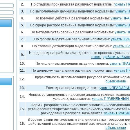
2.
По стадиям производства различают нормативы:
узнать 
3.
По выполняемым функциям выделяют нормативы:
узнать 
4.
По времени действия различают нормативы:
узнать ПР
5.
По сфере распространения выделяют нормативы:
узнать 
6.
По методам установления различают нормативы:
узнать 
7.
По форме выражения различают нормативы:
узнать ПР
8.
По степени детализации выделяют нормативы:
узнать П
На однородные работы или однотипные процессы устанав
9.
ответ
|
добавить объя
10.
По численным значениям выделяют нормы:
узнать ПР
11.
По целевому назначению различают нормативы:
узнать 
Эффективность использования ресурсов отражают норм
12.
объяснение
13.
Расходные нормы определяют:
узнать ПРАВИЛЬ
Нормы, установленные на основе анализа техники, техноло
14.
условиях, называются:
узнать ПРАВИЛЬНЫЙ 
Нормы, разработанные на основе анализа и исследования
15.
установления теоретических и эмпирических зависимостей 
расходования ресурсов, называются:
узнать ПРАВИ
В соответствии оптимальным значениям затрат ресурсов для
16.
действующей системы ограничений заключается сущность 
объяснение