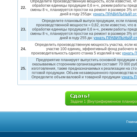
Определите производственную мощность, если известно, что
обработки единицы продукции 0,6 н-ч., режим работы пре
22.
смены 8 ч., планируется простои на ремонт в размере 3% о
дней в году 255дн:
узнать ПРАВИЛЬНЫЙ от
Определите плановый выпуск продукции, если план
производственной мощности = 0,82, если известно, что в
23.
обработки единицы продукции 0,6 н-ч., режим работы пре
смены 8 ч., планируется простои на ремонт в размере 3% о
дней в году 255 дн:
узнать ПРАВИЛЬНЫЙ от
Определить производственную мощность участка, если к
24.
участке 100 единиц, эффективный фонд рабочего в
производительность одного станка 5 изделий в час
узнать 
Предприятие планирует выпустить основной продукции на 
оказываемых сторонним организациям составит 70 000 ру
25.
изготовления, также предназначаемых к реализации на сто
готовой продукции. Объем незавершенного производства на
Определите объем валовой и товарной продукции
узнать 
Задачи 1 (Внутрифирменное планиро
Главн