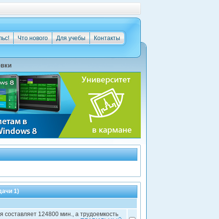
льс!
Что нового
Для учебы
Контакты
овки
ачи 1)
составляет 124800 мин., а трудоемкость