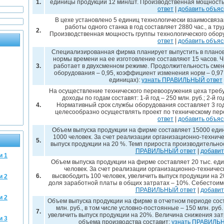
1.
единицы продукции 12 мин/шт. Производственная мощность
ответ
|
добавить объя
В цехе установлено 5 единиц технологически взаимосвя
работы одного станка в год составляет 2880 час., а тр
2.
Производственная мощность группы технологического обор
ответ
|
добавить объя
Специализированная фирма планирует выпустить в планов
нормы времени на ее изготовление составляют 15 часов. 
3.
работает в двухсменном режиме. Продолжительность смен
оборудования – 0,95, коэффициент изменения норм – 0,97.
единицах):
узнать ПРАВИЛЬНЫЙ ответ
На осуществление технического перевооружения цеха требую
доходы по годам составят: 1-й год – 250 млн. руб.; 2-й год
4.
Нормативный срок службы оборудования составляет 3 год
целесообразно осуществлять проект по техническому пе
ответ
|
добавить объя
Объем выпуска продукции на фирме составляет 15000 едини
1000 человек. За счет реализации организационно-технич
5.
выпуск продукции на 20 %. Темп прироста производительнос
ПРАВИЛЬНЫЙ ответ
|
добавит
и 1
Объем выпуска продукции на фирме составляет 20 тыс. еди
человек. За счет реализации организационно-техниче
6.
высвободить 100 человек, увеличить выпуск продукции на 2
и 2
доля заработной платы в общих затратах – 10%. Себестоим
ПРАВИЛЬНЫЙ ответ
|
добавит
и 2
Объем выпуска продукции на фирме в отчетном периоде соста
млн. руб., в том числе условно-постоянные – 150 млн. ру
7.
увеличить выпуск продукции на 20%. Величина снижения зат
и 3
объема производства составит:
узнать ПРАВИЛЬ