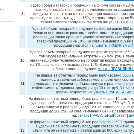
Годовой объем товарной продукции на фирме составил 20 млрд
и 3
том числе заработная плата с отчислениями на социальны
8.
предусматривается за счет реализации плана организац
производительность труда на 15%, среднюю зарплату на 5%
себестоимость продукции снизится на:
узнать ПРАВ
Годовой объем товарной продукции на фирме равен 500 млн.
Условно-постоянные расходы в себестоимости продукции 
9.
реализации плана организационно-технических мероприя
товарной продукции на 10%. За счет изменения объема
продукции снизится на:
узнать ПРАВИЛЬНЫЙ 
Годовой объем товарной продукции на фирме составил 650 млн
том числе материальные затраты – 75 млн. руб. Плани
10.
организационно-технических мероприятий нормы расхода м
на 3%, а цены на них возрастут на 15%. В результате изм
себестоимость продукции:
узнать ПРАВИЛЬНЫЙ
На фирме за отчетный период было реализовано 5000 ед
единицу, а удельная себестоимость продукции состав
11.
предполагается увеличить объем выпуска и реализации до 8
себестоимость единицы продукции до 30 тыс. руб. За сче
фирмы возрастет на:
узнать ПРАВИЛЬНЫЙ о
На фирме за отчетный период было реализовано 10 тыс. еди
а удельная себестоимость продукции составила 250 руб. В 
12.
объем выпуска и реализации до 12 тыс. единиц по цене 4
продукции до 200 руб. За счет изменения цен на реализо
на:
узнать ПРАВИЛЬНЫЙ ответ
|
до
На фирме за отчетный период было реализовано 500 единиц 
а удельная себестоимость продукции составила 9 тыс. 
13.
увеличить объем выпуска и реализации до 800 единиц по ц