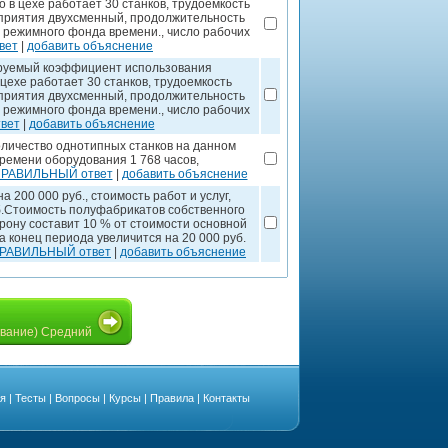
 в цехе работает 30 станков, трудоемкость
дприятия двухсменный, продолжительность
т режимного фонда времени., число рабочих
вет
|
добавить объяснение
ируемый коэффициент использования
 цехе работает 30 станков, трудоемкость
дприятия двухсменный, продолжительность
т режимного фонда времени., число рабочих
вет
|
добавить объяснение
оличество однотипных станков на данном
ремени оборудования 1 768 часов,
ПРАВИЛЬНЫЙ ответ
|
добавить объяснение
200 000 руб., стоимость работ и услуг,
б.Стоимость полуфабрикатов собственного
рону составит 10 % от стоимости основной
 конец периода увеличится на 20 000 руб.
ПРАВИЛЬНЫЙ ответ
|
добавить объяснение
вание) Средний
ая
|
Тесты
|
Вопросы
|
Курсы
|
Правила
|
Контакты