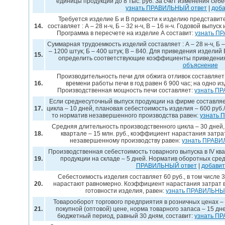
единицы продукции до 8 тыс. руб. За счет изменения се
узнать ПРАВИЛЬНЫЙ ответ
|
доба
Требуется изделие Б и В привести к изделию представи
14.
составляет : А – 28 н-ч, Б – 32 н-ч, В – 16 н-ч. Годовой выпуск
Программа в пересчете на изделие А составит:
узнать П
Суммарная трудоемкость изделий составляет : А – 28 н-ч, Б – 
– 1200 штук; Б – 400 штук; В – 840. Для приведения изделий
15.
определить соответствующие коэффициенты приведени
объяснение
Производительность печи для обжига отливок составляет
16.
времени работы печи в год равен 6 900 час; на одно и
Производственная мощность печи составляет:
узнать П
Если среднесуточный выпуск продукции на фирме составляе
17.
цикла – 10 дней, плановая себестоимость изделия – 600 руб.
то норматив незавершенного производства равен:
узнать 
Средняя длительность производственного цикла – 30 дней, 
18.
квартале – 15 млн. руб., коэффициент нарастания затра
незавершенному производству равен:
узнать ПРАВИ
Производственная себестоимость товарного выпуска в IV квар
19.
продукции на складе – 5 дней. Норматив оборотных сред
ПРАВИЛЬНЫЙ ответ
|
добавит
Себестоимость изделия составляет 60 руб., в том числе 
20.
нарастают равномерно. Коэффициент нарастания затрат в
готовности изделия, равен:
узнать ПРАВИЛЬНЫ
Товарооборот торгового предприятия в розничных ценах – 2
21.
покупной (оптовой) цене, норма товарного запаса – 15 д
бюджетный период, равный 30 дням, составит:
узнать П