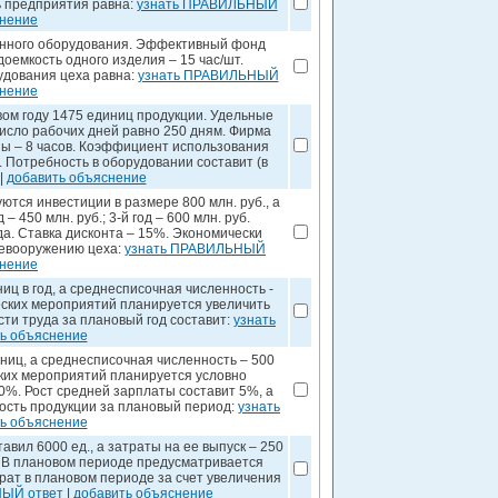
 предприятия равна:
узнать ПРАВИЛЬНЫЙ
снение
занного оборудования. Эффективный фонд
удоемкость одного изделия – 15 час/шт.
удования цеха равна:
узнать ПРАВИЛЬНЫЙ
снение
ом году 1475 единиц продукции. Удельные
Число рабочих дней равно 250 дням. Фирма
ы – 8 часов. Коэффициент использования
 Потребность в оборудовании составит (в
|
добавить объяснение
тся инвестиции в размере 800 млн. руб., а
 – 450 млн. руб.; 3-й год – 600 млн. руб.
а. Ставка дисконта – 15%. Экономически
ревооружению цеха:
узнать ПРАВИЛЬНЫЙ
снение
ц в год, а среднесписочная численность -
еских мероприятий планируется увеличить
ти труда за плановый год составит:
узнать
ь объяснение
ниц, а среднесписочная численность – 500
ских мероприятий планируется условно
0%. Рост средней зарплаты составит 5%, а
ость продукции за плановый период:
узнать
ь объяснение
вил 6000 ед., а затраты на ее выпуск – 250
б. В плановом периоде предусматривается
рат в плановом периоде за счет увеличения
НЫЙ ответ
|
добавить объяснение