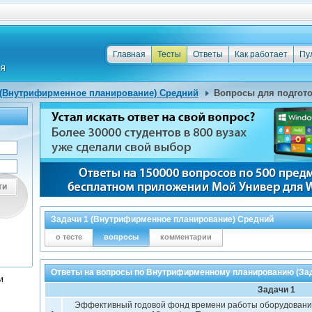
Главная
Тесты
Ответы
Как работает
Пу
 (Внутрифирменное планирование) Средний
Вопросы для подгот
ти
Задачи 1 (Внутрифирменное планирование) Средний
о тесте
вопросы
комментарии
Ответы на вопросы по Внутрифирменному планированию (Зад
и
Задачи 1
Эффективный годовой фонд времени работы оборудования 