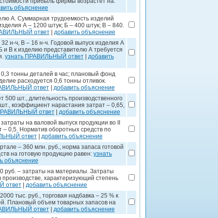
бестоимости прибыль фирмы возрастет на:
вить объяснение
телю А. Суммарная трудоемкость изделий
 изделия А – 1200 штук; Б – 400 штук; В – 840.
РАВИЛЬНЫЙ ответ
|
добавить объяснение
32 н-ч, В – 16 н-ч. Годовой выпуск изделия А
 Б и В к изделию представителю А требуется
я.
узнать ПРАВИЛЬНЫЙ ответ
|
добавить
 0,3 тонны деталей в час; плановый фонд
зделие расходуется 0,6 тонны отливок.
РАВИЛЬНЫЙ ответ
|
добавить объяснение
т 500 шт., длительность производственного
/шт., коэффициент нарастания затрат – 0,65,
ПРАВИЛЬНЫЙ ответ
|
добавить объяснение
затраты на валовой выпуск продукции во II
т – 0,5. Норматив оборотных средств по
ЛЬНЫЙ ответ
|
добавить объяснение
тале – 360 млн. руб., норма запаса готовой
ств на готовую продукцию равен:
узнать
ь объяснение
30 руб. – затраты на материалы. Затраты
 производстве, характеризующий степень
Й ответ
|
добавить объяснение
000 тыс. руб., торговая надбавка – 25 % к
ней. Плановый объем товарных запасов на
РАВИЛЬНЫЙ ответ
|
добавить объяснение