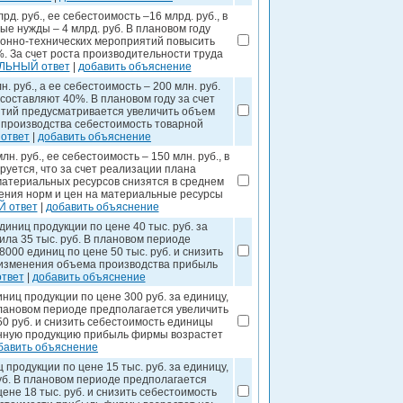
. руб., ее себестоимость –16 млрд. руб., в
е нужды – 4 млрд. руб. В плановом году
ионно-технических мероприятий повысить
. За счет роста производительности труда
ИЛЬНЫЙ ответ
|
добавить объяснение
 руб., а ее себестоимость – 200 млн. руб.
составляют 40%. В плановом году за счет
тий предусматривается увеличить объем
 производства себестоимость товарной
ответ
|
добавить объяснение
. руб., ее себестоимость – 150 млн. руб., в
руется, что за счет реализации плана
атериальных ресурсов снизятся в среднем
енения норм и цен на материальные ресурсы
 ответ
|
добавить объяснение
иниц продукции по цене 40 тыс. руб. за
ила 35 тыс. руб. В плановом периоде
000 единиц по цене 50 тыс. руб. и снизить
т изменения объема производства прибыль
твет
|
добавить объяснение
ниц продукции по цене 300 руб. за единицу,
плановом периоде предполагается увеличить
50 руб. и снизить себестоимость единицы
ванную продукцию прибыль фирмы возрастет
бавить объяснение
продукции по цене 15 тыс. руб. за единицу,
руб. В плановом периоде предполагается
ене 18 тыс. руб. и снизить себестоимость