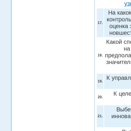
уз
На како
контроль
17.
оценка 
новшес
Какой сп
на
предпола
18.
значител
К управл
19.
К цел
20.
Выбе
иннова
21.