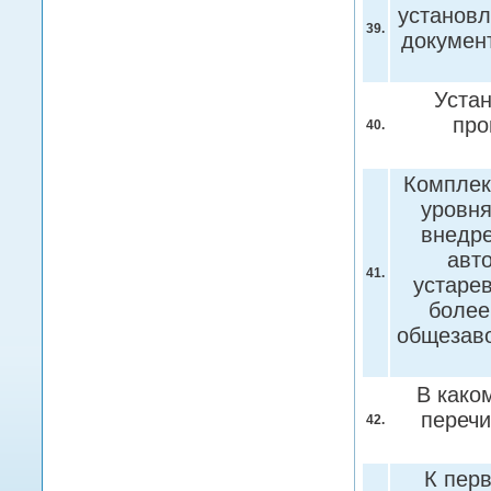
установл
39.
докумен
Уста
про
40.
Комплек
уровня
внедре
авт
41.
устаре
более
общезаво
В како
переч
42.
К пер