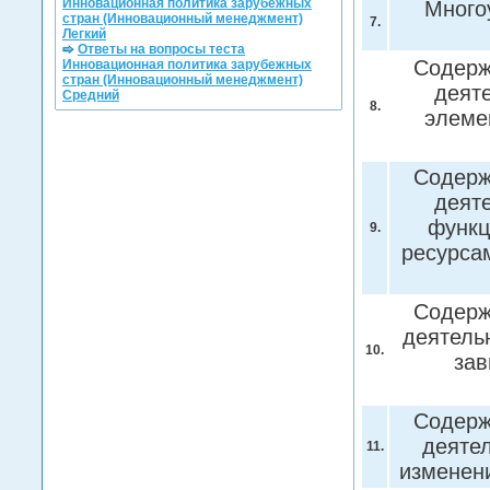
Инновационная политика зарубежных
Много
стран (Инновационный менеджмент)
7.
Легкий
Ответы на вопросы теста
Содерж
Инновационная политика зарубежных
стран (Инновационный менеджмент)
деяте
Средний
8.
элеме
Содерж
деят
функц
9.
ресурса
Содерж
деятельн
10.
зав
Содерж
деятел
11.
измене