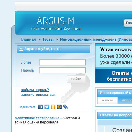
Гл
Главная
Тесты
Инновационный менеджмент (Иннова
Здравствуйте, гость!
Логин
Пароль
войти
забыли пароль?
Инновационный м
зарегистрироваться
о тесте
вопр
Поделиться
Ответы на вопро
Адаптивное тестирование
- быстрая и
точная оценка персонала
Создан