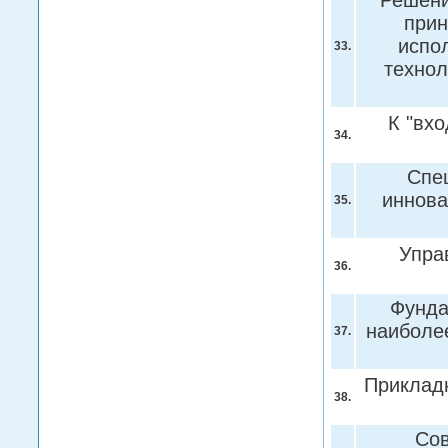
Решени
прин
испо
33.
техно
К "вх
34.
Спе
иннова
35.
Упра
36.
Фунда
наиболе
37.
Приклад
38.
Сов