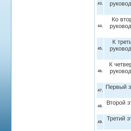
руково
43.
Ко вто
руково
44.
К трет
руково
45.
К четве
руково
46.
Первый э
47.
Второй э
48.
Третий 
49.