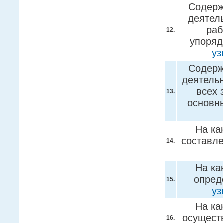
Содерж
деятель
раб
12.
упоряд
уз
Содерж
деятельн
всех 
13.
основн
На ка
составле
14.
На ка
опред
15.
уз
На ка
осуществ
16.