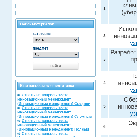
клим
1.
(убе
Поиск материалов
Испол
категория
инновац
2.
уз
предмет
Разработ
пр
3.
найти
По
иннова
4.
Еще вопросы для подготовки
уз
Ответы на вопросы теста
Обес
Инновационный менеджмент
(Инновационный менеджмент) Средний
иннова
5.
Ответы на вопросы теста
Инновационный менеджмент
уз
(Инновационный менеджмент) Сложный
Ответы на вопросы теста
Эв
Инновационный менеджмент
6.
(Инновационный менеджмент) Полный
Ответы на вопросы теста