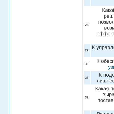
Како
реш
позвол
28.
воз
эффект
К управл
29.
К обес
30.
уз
К под
31.
лишнее
Какая п
выра
32.
постав