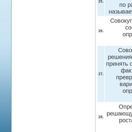
25.
по р
называе
Совоку
со
26.
оп
Сово
решения
принять 
фак
27.
превр
вари
оп
Опре
решающую
28.
рост