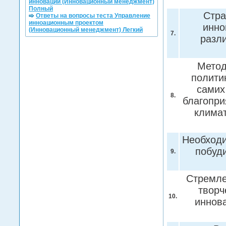
инноваций (Инновационный менеджмент)
Полный
Стра
Ответы на вопросы теста Управление
инноационным проектом
инно
(Инновационный менеджмент) Легкий
7.
разли
Метод
полити
самих
8.
благопри
климат
Необходи
побуд
9.
Стремле
творч
10.
иннов