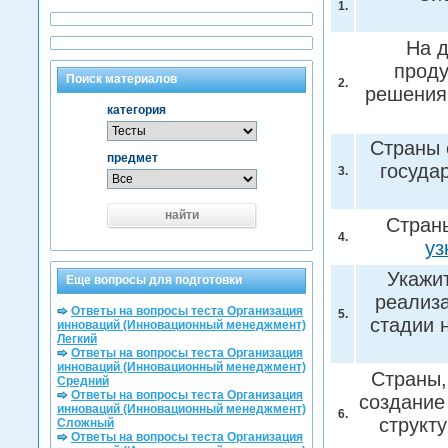
1.
На 
проду
Поиск материалов
2.
решения
категория
Страны 
предмет
госуда
3.
найти
Стран
4.
уз
Укажит
Еще вопросы для подготовки
реализ
Ответы на вопросы теста Организация
5.
стадии 
инноваций (Инновационный менеджмент)
Легкий
Ответы на вопросы теста Организация
инноваций (Инновационный менеджмент)
Страны,
Средний
Ответы на вопросы теста Организация
создание
инноваций (Инновационный менеджмент)
6.
структ
Сложный
Ответы на вопросы теста Организация