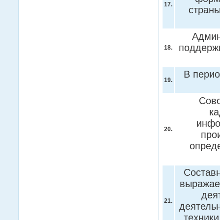
17.
страны
Админ
поддерж
18.
В перио
19.
Сово
ка
инфо
20.
про
опред
Составн
выражает
дея
21.
деятельн
техники