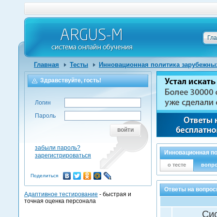
Гл
Главная
Тесты
Инновационная политика зарубежны
Здравствуйте, гость!
Логин
Пароль
войти
забыли пароль?
Инновационная п
зарегистрироваться
о тесте
вопр
Поделиться
Ответы на вопрос
Адаптивное тестирование
- быстрая и
точная оценка персонала
Сис