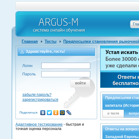
Гл
Главная
Тесты
Предпосылки становления рыночной
Здравствуйте, гость!
Логин
Пароль
войти
забыли пароль?
Предпосылки стан
зарегистрироваться
капитала (Истори
Поделиться
о тесте
вопр
Адаптивное тестирование
- быстрая и
точная оценка персонала
Ответы на вопрос
Западной Европы.