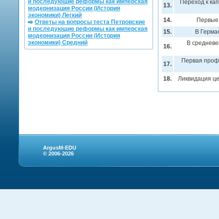
и последующие реформы как имперская
Переход к ка
13.
модернизация России (История
экономики) Легкий
14.
Первые 
Ответы на вопросы теста Петровские
и последующие реформы как имперская
15.
В Герма
модернизация России (История
экономики) Средний
В средневе
16.
Первая проф
17.
18.
Ликвидация це
ArgusM-EDU
© 2006-2026