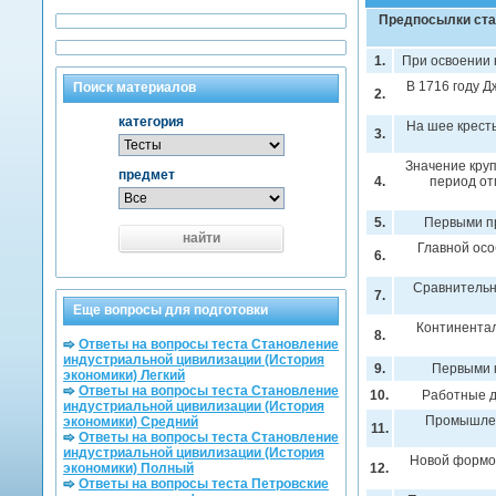
Предпосылки ста
1.
При освоении 
В 1716 году 
Поиск материалов
2.
категория
На шее крест
3.
Значение круп
предмет
4.
период от
5.
Первыми п
найти
Главной ос
6.
Сравнительн
7.
Еще вопросы для подготовки
Континентал
8.
Ответы на вопросы теста Становление
индустриальной цивилизации (История
9.
Первыми 
экономики) Легкий
Ответы на вопросы теста Становление
10.
Работные д
индустриальной цивилизации (История
Промышлен
экономики) Средний
11.
Ответы на вопросы теста Становление
индустриальной цивилизации (История
Новой формой
экономики) Полный
12.
Ответы на вопросы теста Петровские