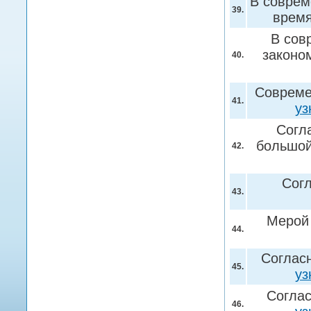
В соврем
39.
врем
В сов
законо
40.
Совреме
41.
уз
Согла
большой
42.
Сог
43.
Мерой 
44.
Соглас
45.
уз
Соглас
46.