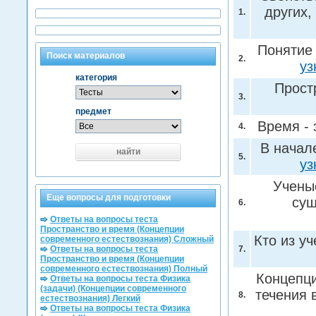
других,
1.
Понятие 
Поиск материалов
2.
уз
категория
Прост
3.
предмет
Время - 
4.
В начал
найти
5.
уз
Учены
Еще вопросы для подготовки
су
6.
Ответы на вопросы теста
Пространство и время (Концепции
Кто из у
современного естествознания) Сложный
Ответы на вопросы теста
7.
Пространство и время (Концепции
современного естествознания) Полный
Концепци
Ответы на вопросы теста Физика
(задачи) (Концепции современного
течения 
8.
естествознания) Легкий
Ответы на вопросы теста Физика