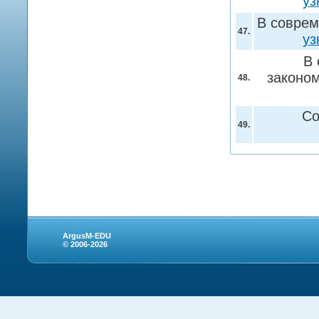
уз
В соврем
47.
уз
В 
законом
48.
Со
49.
ArgusM-EDU
© 2006-2026