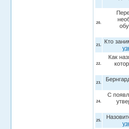
Пере
нео
20.
об
Кто зани
21.
уз
Как наз
кото
22.
Бернгар
23.
С появл
утве
24.
Назовит
25.
уз