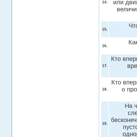
или дви
14.
величи
Чт
15.
Ка
16.
Кто впер
вре
17.
Кто впер
о пр
18.
На 
сл
бесконеч
19.
пуст
одно