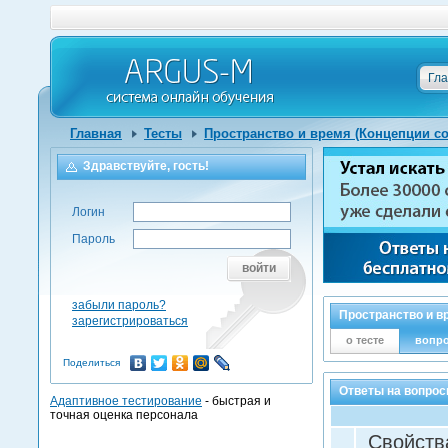
Гл
Главная
Тесты
Пространство и время (Концепции со
Здравствуйте, гость!
Логин
Пароль
войти
забыли пароль?
Пространство и в
зарегистрироваться
о тесте
вопр
Поделиться
Ответы на вопрос
Адаптивное тестирование
- быстрая и
точная оценка персонала
Свойств