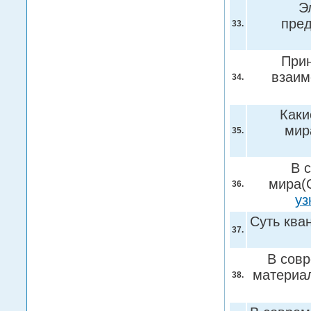
Э
пред
33.
Прин
взаим
34.
Каки
мир
35.
В 
мира(
36.
уз
Суть ква
37.
В сов
материа
38.