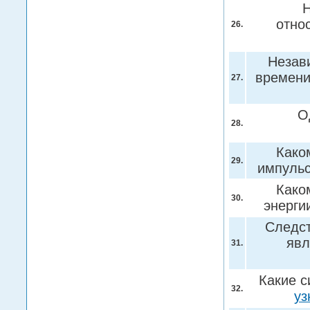
Н
отно
26.
Незав
времени
27.
О
28.
Како
29.
импуль
Како
30.
энерги
Следст
явл
31.
Какие с
32.
уз