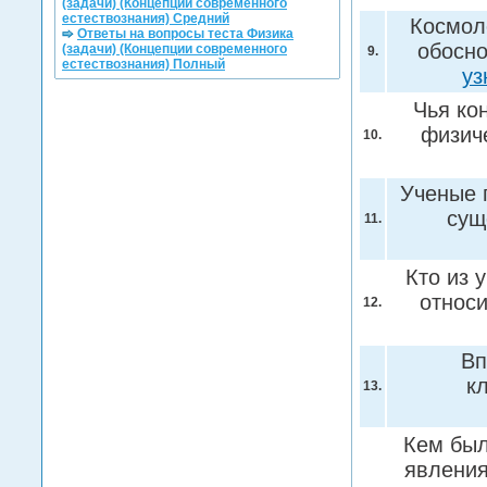
(задачи) (Концепции современного
естествознания) Средний
Космол
Ответы на вопросы теста Физика
обосно
(задачи) (Концепции современного
9.
естествознания) Полный
уз
Чья ко
физич
10.
Ученые 
сущ
11.
Кто из 
относ
12.
Вп
к
13.
Кем был
явления