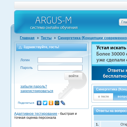
Гл
Главная
Тесты
Синергетика (Концепции современно
Здравствуйте, гость!
Логин
Пароль
войти
забыли пароль?
Синергетика (Кон
зарегистрироваться
о тесте
вопр
Поделиться
Ответы на вопрос
Адаптивное тестирование
- быстрая и
точная оценка персонала
1.
Отк