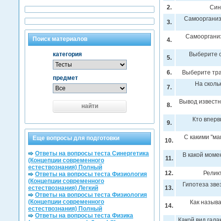
2.
Син
Самоорганиз
3.
Самоорганиз
Поиск материалов
4.
категория
Выберите о
5.
6.
Выберите тра
предмет
На сколь
7.
Вывод известн
8.
найти
Кто вперв
9.
С какими "ма
Еще вопросы для подготовки
10.
Ответы на вопросы теста Синергетика
В какой моме
11.
(Концепции современного
естествознания) Полный
12.
Релик
Ответы на вопросы теста Физиология
(Концепции современного
Гипотеза зве
естествознания) Легкий
13.
Ответы на вопросы теста Физиология
(Концепции современного
Как назыв
14.
естествознания) Полный
Ответы на вопросы теста Физика
Какой вид гал