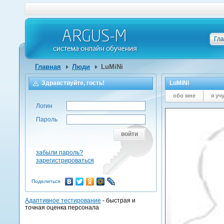
Гл
Главная
Люди
LuMiNi
Здравствуйте, гость!
LuMiNi
обо мне
я уч
Логин
Пароль
войти
забыли пароль?
зарегистрироваться
Поделиться
Адаптивное тестирование
- быстрая и
точная оценка персонала