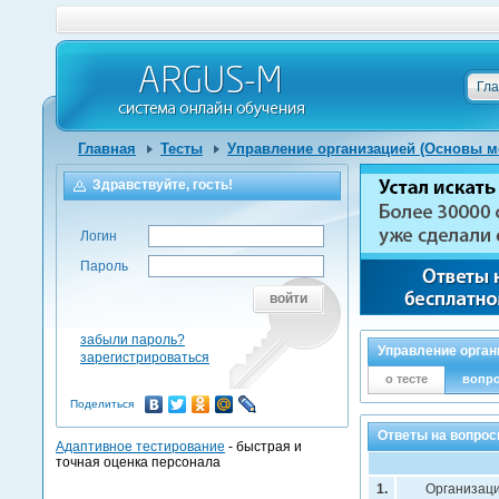
Гл
Главная
Тесты
Управление организацией (Основы м
Здравствуйте, гость!
Логин
Пароль
войти
забыли пароль?
Управление орган
зарегистрироваться
о тесте
вопр
Поделиться
Ответы на вопрос
Адаптивное тестирование
- быстрая и
точная оценка персонала
1.
Организаци