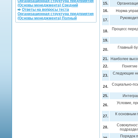
Организационная структура предприятия
15.
Организаци
(Основы менеджмента) Средний
Ответы на вопросы теста
16.
Норма управ
Организационная структура предприятия
Руководи
(Основы менеджмента) Полный
17.
Процесс перед
18.
19.
Главный бу
20.
21.
Наиболее высо
22.
Понятие 
Следующие не
23.
Социально-пси
24.
25.
Интеграц
Условие, п
26.
К основным 
27.
Совокупнос
28.
подраздел
Порядок п