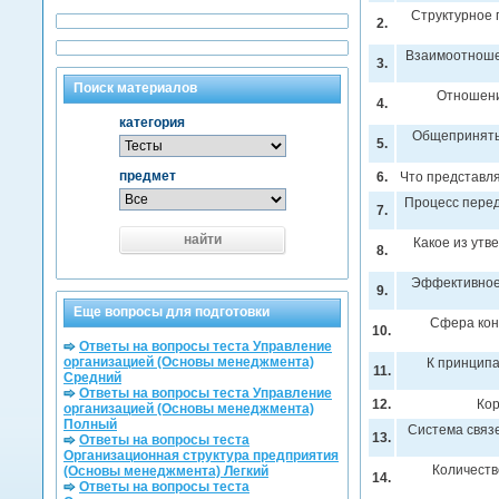
Структурное 
2.
Взаимоотноше
3.
Поиск материалов
Отношени
4.
категория
Общеприняты
5.
предмет
6.
Что представл
Процесс перед
7.
найти
Какое из ут
8.
Эффективное 
9.
Еще вопросы для подготовки
Сфера конт
10.
Ответы на вопросы теста Управление
организацией (Основы менеджмента)
К принципа
11.
Средний
Ответы на вопросы теста Управление
12.
Кор
организацией (Основы менеджмента)
Полный
Система связ
13.
Ответы на вопросы теста
Организационная структура предприятия
Количеств
(Основы менеджмента) Легкий
14.
Ответы на вопросы теста