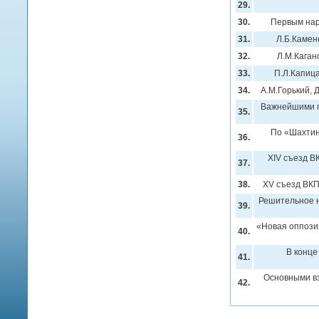
29.
30.
Первым нар
31.
Л.Б.Камене
32.
Л.М.Каган
33.
П.Л.Капица
34.
А.М.Горький, 
Важнейшими п
35.
По «Шахтин
36.
ХIV съезд В
37.
38.
ХV съезд ВКП
Решительное н
39.
«Новая оппозиц
40.
В конце
41.
Основными вз
42.