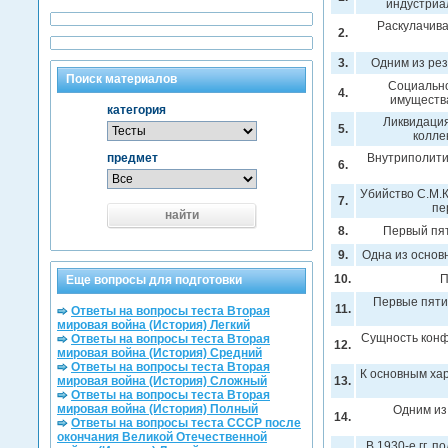
индустриа
Раскулачива
2.
3.
Одним из рез
Поиск материалов
Социально
4.
имущества
категория
Ликвидация
5.
колле
предмет
Внутриполитич
6.
Убийство С.М.К
7.
пе
найти
8.
Первый пят
9.
Одна из основ
10.
П
Еще вопросы для подготовки
Первые пяти
11.
Ответы на вопросы теста Вторая
мировая война (История) Легкий
Сущность конфе
Ответы на вопросы теста Вторая
12.
мировая война (История) Средний
Ответы на вопросы теста Вторая
К основным хар
мировая война (История) Сложный
13.
Ответы на вопросы теста Вторая
мировая война (История) Полный
Одним из
14.
Ответы на вопросы теста СССР после
окончания Великой Отечественной
В 1930-е гг. 