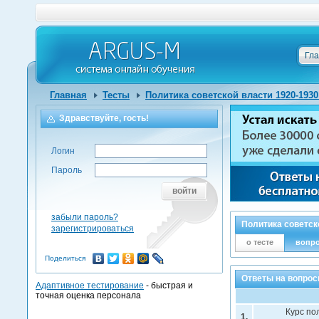
Гл
Главная
Тесты
Политика советской власти 1920-1930
Здравствуйте, гость!
Логин
Пароль
войти
забыли пароль?
Политика советско
зарегистрироваться
о тесте
вопр
Поделиться
Ответы на вопросы
Адаптивное тестирование
- быстрая и
точная оценка персонала
Курс по
1.