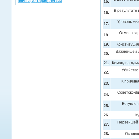
войны (История) Легкий
15.
В результате 
16.
Уровень жиз
17.
Отмена кар
18.
19.
Конституция
Важнейшей ц
20.
21.
Командно-адми
Убийство 
22.
К причина
23.
Советско-фи
24.
Вступлен
25.
26.
К
Первейшей 
27.
28.
Основно