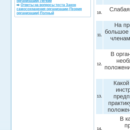
организации) Легкий
Ответы на вопросы теста Закон
Слабая 
самосохранения организации (Теория
10.
организации) Полный
На пр
большое 
11.
членам
В орга
необ
12.
положени
Какой
инст
предп
13.
практик
положе
В к
п
14.