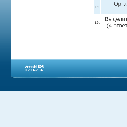
Орга
19.
Выделит
20.
(4 отве
ArgusM-EDU
© 2006-2026