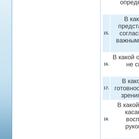
опред
В ка
предст
соглас
15.
важным
В какой 
не 
16.
В как
готовно
17.
зрен
В како
каса
восп
18.
рук