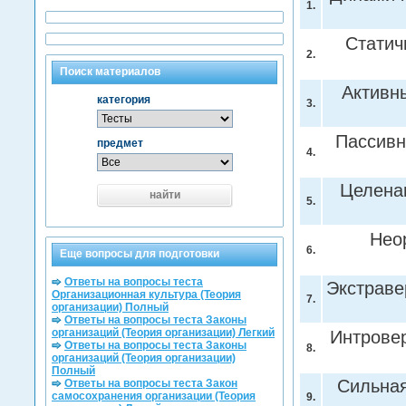
1.
Статич
2.
Поиск материалов
Активн
категория
3.
Пассивн
предмет
4.
Целена
найти
5.
Нео
6.
Еще вопросы для подготовки
Ответы на вопросы теста
Экстраве
Организационная культура (Теория
7.
организации) Полный
Ответы на вопросы теста Законы
организаций (Теория организации) Легкий
Интрове
Ответы на вопросы теста Законы
8.
организаций (Теория организации)
Полный
Сильная
Ответы на вопросы теста Закон
самосохранения организации (Теория
9.