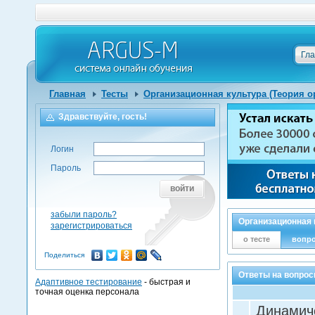
Гл
Главная
Тесты
Организационная культура (Теория о
Здравствуйте, гость!
Логин
Пароль
войти
забыли пароль?
Организационная к
зарегистрироваться
о тесте
вопр
Поделиться
Ответы на вопрос
Адаптивное тестирование
- быстрая и
точная оценка персонала
Динамич