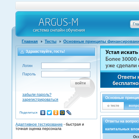
Гл
Главная
Тесты
Основные принципы финансирования
Здравствуйте, гость!
Логин
Пароль
войти
забыли пароль?
Основные принцип
зарегистрироваться
о тесте
вопр
Поделиться
Ответы на вопрос
Адаптивное тестирование
- быстрая и
точная оценка персонала
капитальных вло
Ос