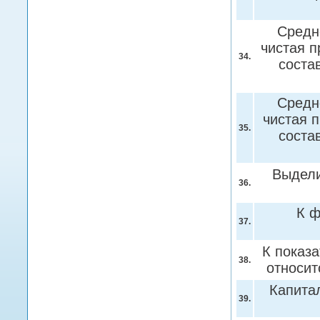
Средне
чистая п
34.
соста
Средне
чистая 
35.
соста
Выдели
36.
К ф
37.
К показ
38.
относит
Капита
39.