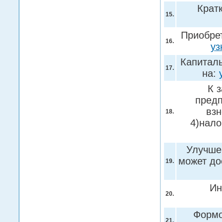
Крат
15.
Приобрет
16.
уз
Капитал
17.
на:
К 
предп
взн
18.
4)нало
Улучше
может до
19.
Ин
20.
Формо
21.