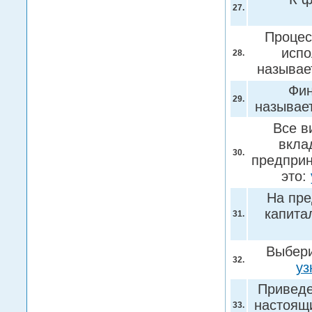
27.
Процес
испо
28.
называе
Фин
29.
называе
Все в
вкла
30.
предприн
это:
На пре
капита
31.
Выбери
32.
уз
Приведе
настоящ
33.