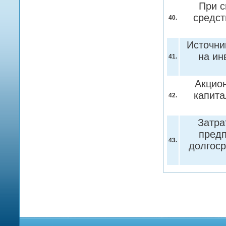
При с
средст
40.
Источни
на ин
41.
Акцио
капита
42.
Затра
предп
43.
долгоср