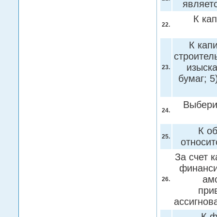
являет
К ка
22.
К кап
строител
изыска
23.
бумаг; 
Выбери
24.
К о
25.
относит
За счет 
финанси
ам
26.
при
ассигнов
К ф