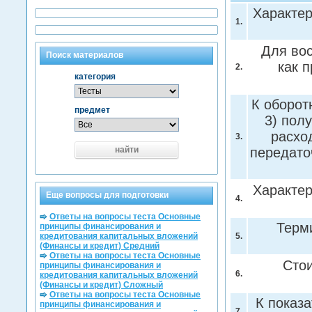
Характер
1.
Для вос
Поиск материалов
как 
2.
категория
К оборот
предмет
3) пол
расхо
3.
найти
передато
Характер
Еще вопросы для подготовки
4.
Ответы на вопросы теста Основные
Терм
принципы финансирования и
кредитования капитальных вложений
5.
(Финансы и кредит) Средний
Ответы на вопросы теста Основные
Сто
принципы финансирования и
6.
кредитования капитальных вложений
(Финансы и кредит) Сложный
Ответы на вопросы теста Основные
К показ
принципы финансирования и
7.