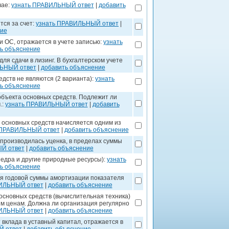
чае:
узнать ПРАВИЛЬНЫЙ ответ
|
добавить
тся за счет:
узнать ПРАВИЛЬНЫЙ ответ
|
ние
 ОС, отражается в учете записью:
узнать
ь объяснение
я сдачи в лизинг. В бухгалтерском учете
ЛЬНЫЙ ответ
|
добавить объяснение
дств не являются (2 варианта):
узнать
ь объяснение
объекта основных средств. Подлежит ли
.:
узнать ПРАВИЛЬНЫЙ ответ
|
добавить
 основных средств начисляется одним из
 ПРАВИЛЬНЫЙ ответ
|
добавить объяснение
 производилась уценка, в пределах суммы
Й ответ
|
добавить объяснение
недра и другие природные ресурсы):
узнать
ь объяснение
я годовой суммы амортизации показателя
ИЛЬНЫЙ ответ
|
добавить объяснение
основных средств (вычислительная техника)
ым ценам. Должна ли организация регулярно
ВИЛЬНЫЙ ответ
|
добавить объяснение
 вклада в уставный капитал, отражается в