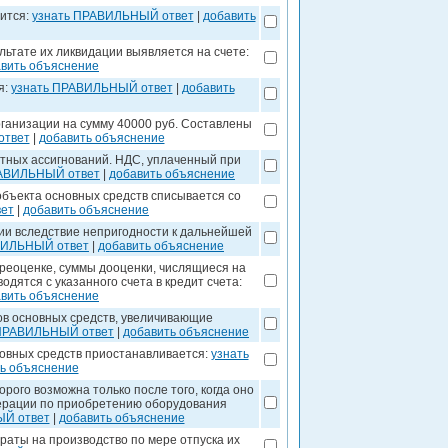
ится:
узнать ПРАВИЛЬНЫЙ ответ
|
добавить
льтате их ликвидации выявляется на счете:
вить объяснение
я:
узнать ПРАВИЛЬНЫЙ ответ
|
добавить
ганизации на сумму 40000 руб. Составлены
ответ
|
добавить объяснение
тных ассигнований. НДС, уплаченный при
РАВИЛЬНЫЙ ответ
|
добавить объяснение
бъекта основных средств списывается со
ет
|
добавить объяснение
ии вследствие непригодности к дальнейшей
ВИЛЬНЫЙ ответ
|
добавить объяснение
реоценке, суммы дооценки, числящиеся на
дятся с указанного счета в кредит счета:
вить объяснение
ов основных средств, увеличивающие
 ПРАВИЛЬНЫЙ ответ
|
добавить объяснение
овных средств приостанавливается:
узнать
ь объяснение
ого возможна только после того, когда оно
перации по приобретению оборудования
ЫЙ ответ
|
добавить объяснение
раты на производство по мере отпуска их