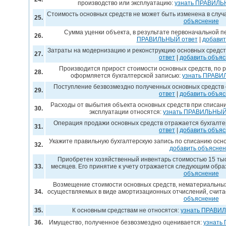
производство или эксплуатацию:
узнать ПРАВИЛЬ
Стоимость основных средств не может быть изменена в случ
25.
объяснение
Сумма уценки объекта, в результате первоначальной 
26.
ПРАВИЛЬНЫЙ ответ
|
добавит
Затраты на модернизацию и реконструкцию основных средст
27.
ответ
|
добавить объя
Производится прирост стоимости основных средств, по 
28.
оформляется бухгалтерской записью:
узнать ПРАВИ
Поступление безвозмездно полученных основных средств 
29.
ответ
|
добавить объя
Расходы от выбытия объекта основных средств при списан
30.
эксплуатации относятся:
узнать ПРАВИЛЬНЫЙ
Операция продажи основных средств отражается бухгалте
31.
ответ
|
добавить объя
Укажите правильную бухгалтерскую запись по списанию осн
32.
добавить объясне
Приобретен хозяйственный инвентарь стоимостью 15 тыс
33.
месяцев. Его принятие к учету отражается следующим обра
объяснение
Возмещение стоимости основных средств, нематериальных
34.
осуществляемых в виде амортизационных отчислений, счита
объяснение
35.
К основным средствам не относятся:
узнать ПРАВИ
36.
Имущество, полученное безвозмездно оценивается:
узнать