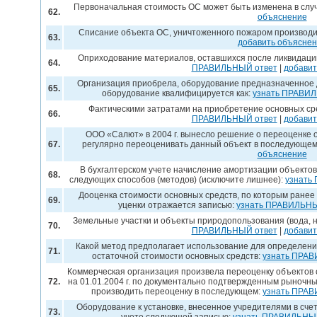
Первоначальная стоимость ОС может быть изменена в слу
62.
объяснение
Списание объекта ОС, уничтоженного пожаром производи
63.
добавить объясне
Оприходование материалов, оставшихся после ликвидации
64.
ПРАВИЛЬНЫЙ ответ
|
добавит
Организация приобрела, оборудование предназначенное дл
65.
оборудование квалифицируется как:
узнать ПРАВИ
Фактическими затратами на приобретение основных сре
66.
ПРАВИЛЬНЫЙ ответ
|
добавит
ООО «Салют» в 2004 г. вынесло решение о переоценке 
67.
регулярно переоценивать данный объект в последующем
объяснение
В бухгалтерском учете начисление амортизации объектов
68.
следующих способов (методов) (исключите лишнее):
узнать
Дооценка стоимости основных средств, по которым ранее
69.
уценки отражается записью:
узнать ПРАВИЛЬНЫ
Земельные участки и объекты природопользования (вода, 
70.
ПРАВИЛЬНЫЙ ответ
|
добавит
Какой метод предполагает использование для определени
71.
остаточной стоимости основных средств:
узнать ПРАВ
Коммерческая организация произвела переоценку объектов 
72.
на 01.01.2004 г. по документально подтвержденным рыночн
производить переоценку в последующем:
узнать ПРА
Оборудование к установке, внесенное учредителями в счет
73.