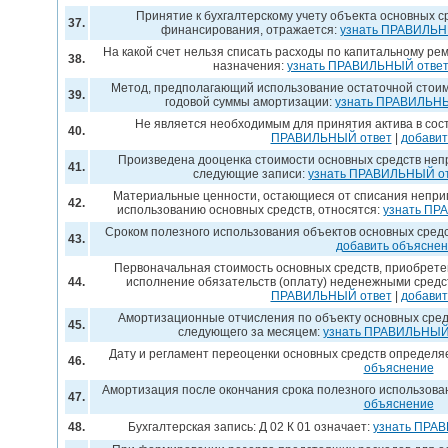
Принятие к бухгалтерскому учету объекта основных ср
37.
финансирования, отражается:
узнать ПРАВИЛЬН
На какой счет нельзя списать расходы по капитальному ре
38.
назначения:
узнать ПРАВИЛЬНЫЙ отве
Метод, предполагающий использование остаточной стоим
39.
годовой суммы амортизации:
узнать ПРАВИЛЬНЫ
Не является необходимым для принятия актива в сос
40.
ПРАВИЛЬНЫЙ ответ
|
добавит
Произведена дооценка стоимости основных средств неп
41.
следующие записи:
узнать ПРАВИЛЬНЫЙ о
Материальные ценности, остающиеся от списания непри
42.
использованию основных средств, относятся:
узнать ПР
Сроком полезного использования объектов основных средс
43.
добавить объясне
Первоначальная стоимость основных средств, приобрет
44.
исполнение обязательств (оплату) неденежными средс
ПРАВИЛЬНЫЙ ответ
|
добавит
Амортизационные отчисления по объекту основных средс
45.
следующего за месяцем:
узнать ПРАВИЛЬНЫЙ
Дату и регламент переоценки основных средств определя
46.
объяснение
Амортизация после окончания срока полезного использова
47.
объяснение
48.
Бухгалтерская запись: Д 02 К 01 означает:
узнать ПРА