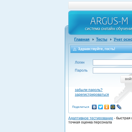
Главная
Тесты
Учет осн
Здравствуйте, гость!
Логин
Пароль
вой
забыли пароль?
зарегистрироваться
Поделиться
Адаптивное тестирование
- быстрая 
точная оценка персонала