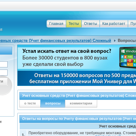
Главная
Тесты
Ответы
Как работает
Пу
овных средств (Учет финансовых результатов) Сложный
Вопросы 
ти
Учет основных средств (Учет финансовых результатов) Сло
о тесте
вопросы
комментарии
Ответы на вопросы по Учету финансовых результатов (Учет о
и
Учет основных сред
Приобретено оборудование, не требующее монтажа. Стоимо
1.