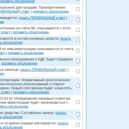
добавить объяснение
ециально для продажи. Приобретенное
РАВИЛЬНЫЙ ответ
|
добавить объяснение
оизводится:
узнать ПРАВИЛЬНЫЙ ответ
|
ние
чтенные на счете 98, списываются с этого
ответ
|
добавить объяснение
чаются в состав основных средств:
узнать
ь объяснение
 по ним амортизации списываются со счета
вет
|
добавить объяснение
енное оборудование и НДС будет отражено
|
добавить объяснение
ся записью:
узнать ПРАВИЛЬНЫЙ ответ
|
ние
эксплуатации. Нормативный срок полезного
рок полезного использования у старого
рждено. Новый собственник будет начислять
 ответ
|
добавить объяснение
15.03.02 оборудование передано в монтаж.
ение амортизации будет производиться с:
вить объяснение
ые средства. Составлены записи:
узнать
ь объяснение
ты по реконструкции учитываются:
узнать
ь объяснение