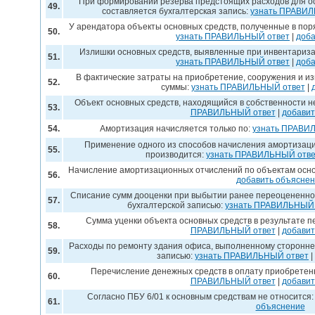
При формировании резерва предстоящих расходов для о
49.
составляется бухгалтерская запись:
узнать ПРАВИЛ
У арендатора объекты основных средств, полученные в пор
50.
узнать ПРАВИЛЬНЫЙ ответ
|
доба
Излишки основных средств, выявленные при инвентариза
51.
узнать ПРАВИЛЬНЫЙ ответ
|
доба
В фактические затраты на приобретение, сооружения и и
52.
суммы:
узнать ПРАВИЛЬНЫЙ ответ
|
Объект основных средств, находящийся в собственности н
53.
ПРАВИЛЬНЫЙ ответ
|
добавит
54.
Амортизация начисляется только по:
узнать ПРАВИ
Применение одного из способов начисления амортизаци
55.
производится:
узнать ПРАВИЛЬНЫЙ отве
Начисление амортизационных отчислений по объектам осно
56.
добавить объясне
Списание сумм дооценки при выбытии ранее переоцененног
57.
бухгалтерской записью:
узнать ПРАВИЛЬНЫЙ 
Сумма уценки объекта основных средств в результате 
58.
ПРАВИЛЬНЫЙ ответ
|
добавит
Расходы по ремонту здания офиса, выполненному сторонне
59.
записью:
узнать ПРАВИЛЬНЫЙ ответ
|
Перечисление денежных средств в оплату приобретен
60.
ПРАВИЛЬНЫЙ ответ
|
добавит
Согласно ПБУ 6/01 к основным средствам не относится
61.
объяснение