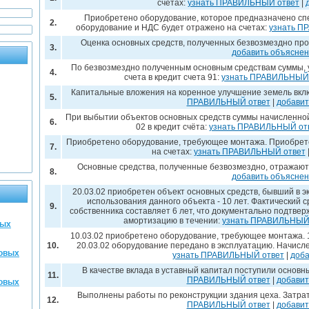
счетах:
узнать ПРАВИЛЬНЫЙ ответ
|
Приобретено оборудование, которое предназначено сп
2.
оборудование и НДС будет отражено на счетах:
узнать П
Оценка основных средств, полученных безвозмездно пр
3.
добавить объясне
По безвозмездно полученным основным средствам суммы, у
4.
счета в кредит счета 91:
узнать ПРАВИЛЬНЫЙ 
Капитальные вложения на коренное улучшение земель вклю
5.
ПРАВИЛЬНЫЙ ответ
|
добавит
При выбытии объектов основных средств суммы начисленной
6.
02 в кредит счёта:
узнать ПРАВИЛЬНЫЙ от
Приобретено оборудование, требующее монтажа. Приобрет
7.
на счетах:
узнать ПРАВИЛЬНЫЙ ответ
Основные средства, полученные безвозмездно, отражают
8.
добавить объясне
20.03.02 приобретен объект основных средств, бывший в 
использования данного объекта - 10 лет. Фактический с
9.
собственника составляет 6 лет, что документально подтве
амортизацию в течении:
узнать ПРАВИЛЬНЫЙ
вых
10.03.02 приобретено оборудование, требующее монтажа. 
10.
20.03.02 оборудование передано в эксплуатацию. Начисл
совых
узнать ПРАВИЛЬНЫЙ ответ
|
доба
В качестве вклада в уставный капитал поступили основн
11.
ПРАВИЛЬНЫЙ ответ
|
добавит
совых
Выполнены работы по реконструкции здания цеха. Затра
12.
ПРАВИЛЬНЫЙ ответ
|
добавит