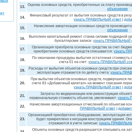
совых
Оценка основных средств, приобретенных за плату производ
13.
объяснение
чет
Финансовый результат от выбытия основных средств в резу
14.
узнать ПРАВИЛЬНЫЙ ответ
|
доба
Начисление амортизации основных средств производитс
15.
объяснение
Выполнен капитальный ремонт станка силами подрядной ор
16.
бухгалтерские записи:
узнать ПРАВИЛЬНЫЙ 
Организация приобрела основные средства за счет бюдже
17.
приобретении основных средств списывается:
узнать П
По окончании процедуры выбытия остаточная стоимость о
18.
счета 01 на счет:
узнать ПРАВИЛЬНЫЙ отв
Расходы от выбытия объектов основных средств при списан
19.
эксплуатации отражается по дебету счета:
узнать ПРА
При выбытии объектов основных средств, подвергшихся пе
20.
счете 83 «Добавочный капитал» на момент списания перево
узнать ПРАВИЛЬНЫЙ ответ
|
доба
Затраты по модернизации или реконструкции объект
21.
первоначальную стоимость объектов, увеличивают:
узнать
Начисление амортизационных отчислений по объектам осн
22.
ПРАВИЛЬНЫЙ ответ
|
добавит
Организацией приобретено оборудование, эксплуатация котор
23.
будет прикреплено к несущим конструкциям здания. О
отражаются в учете записью:
узнать ПРАВИЛЬН
Объекты основных средств разрешается списывать на зат
24.