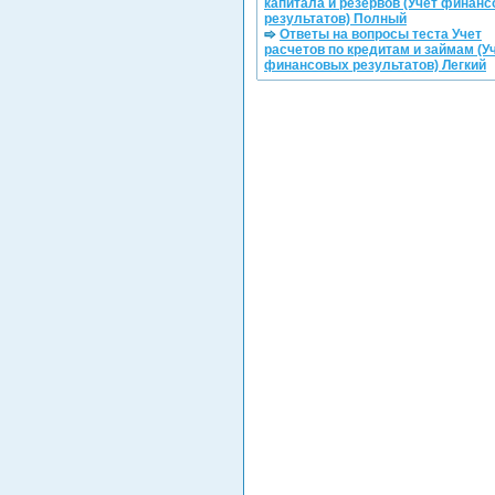
капитала и резервов (Учет финан
результатов) Полный
Ответы на вопросы теста Учет
расчетов по кредитам и займам (У
финансовых результатов) Легкий