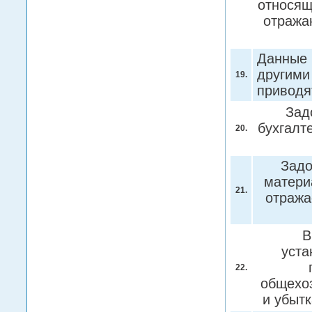
относящ
отража
Данные 
другими
19.
приводя
Зад
бухгалт
20.
Задо
матери
21.
отража
В
уста
22.
общехоз
и убыт