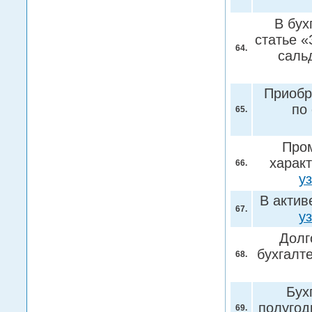
В бух
статье 
64.
саль
Приобр
по
65.
Пром
характ
66.
у
В актив
67.
у
Долг
бухгалт
68.
Бух
полугод
69.