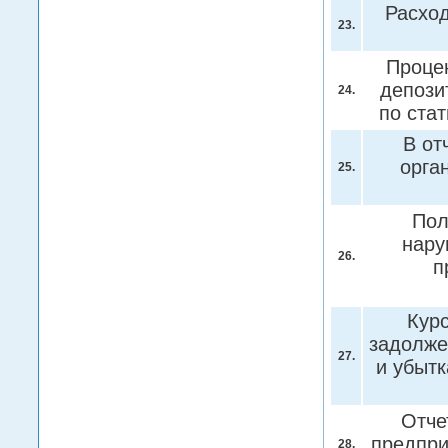
Расход
23.
Проце
депози
24.
по ста
В от
орга
25.
Пол
нару
26.
п
Кур
задолже
27.
и убытк
Отче
предпри
28.