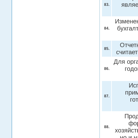
являе
83.
Изменен
бухгал
84.
Отчет
85.
считае
Для орг
годо
86.
Ис
при
87.
го
Прод
фо
88.
хозяйст
но и 