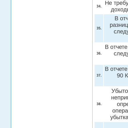
Не требу
34.
доход
В от
разниц
35.
след
В отчет
след
36.
В отчет
90 
37.
Убыто
непри
опр
38.
опера
убытк