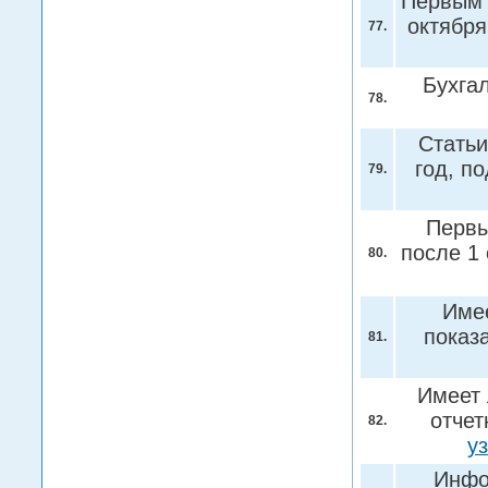
Первым 
октября
77.
Бухга
78.
Статьи
год, п
79.
Первы
после 1 
80.
Имее
показ
81.
Имеет 
отчет
82.
у
Инфо