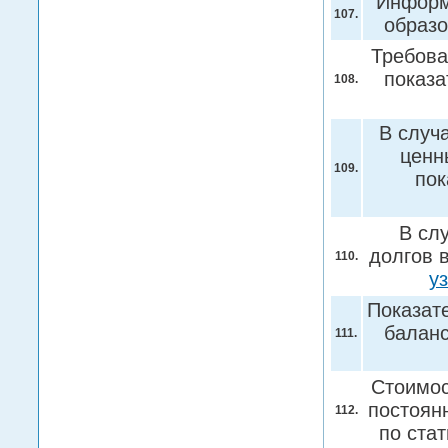
Информ
107.
образ
Требова
показа
108.
В случ
ценн
109.
пок
В сл
долгов 
110.
у
Показат
балан
111.
Стоимос
постоян
112.
по ста