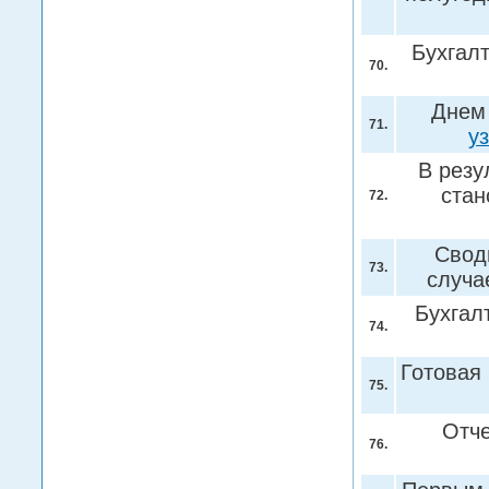
Бухгалт
70.
Днем 
71.
у
В резу
стан
72.
Свод
73.
случа
Бухгал
74.
Готовая
75.
Отче
76.