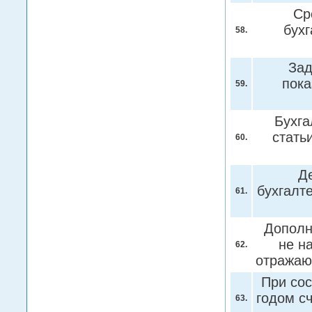
Ср
бухг
58.
Зад
пока
59.
Бухга
стать
60.
Д
бухгалт
61.
Дополн
не н
62.
отражаю
При сос
годом с
63.