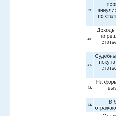
про
аннули
39.
по стат
Доходы 
по реш
40.
стать
Судебны
покупа
41.
стать
На форм
вы
42.
В 
43.
отражаю
Стоим