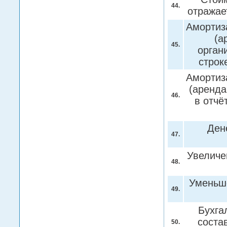
44.
отражае
Амортиз
(а
45.
орган
строк
Амортиз
(аренда
46.
в отчё
Ден
47.
Увеличе
48.
Уменьше
49.
Бухга
соста
50.