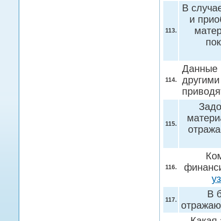
В случа
и прио
матер
113.
по
Данные 
другими
114.
приводя
Задо
матери
115.
отража
Ком
финанси
116.
у
В 
117.
отражаю
Какая 