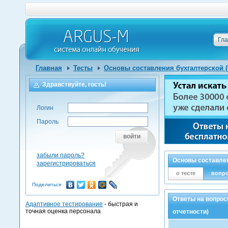
Гл
Главная
Тесты
Основы составления бухгалтерской (
Здравствуйте, гость!
Логин
Пароль
войти
забыли пароль?
Основы составлен
зарегистрироваться
о тесте
вопр
Поделиться
Ответы на вопрос
Адаптивное тестирование
- быстрая и
точная оценка персонала
отчетности)