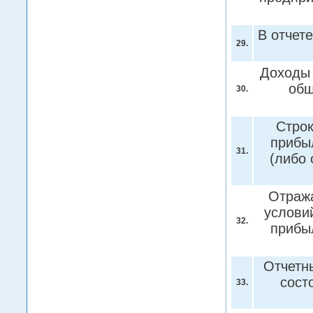
В отчет
29.
Доходы 
общ
30.
Строк
прибы
31.
(либо 
Отража
условий
32.
прибы
Отчетн
сост
33.