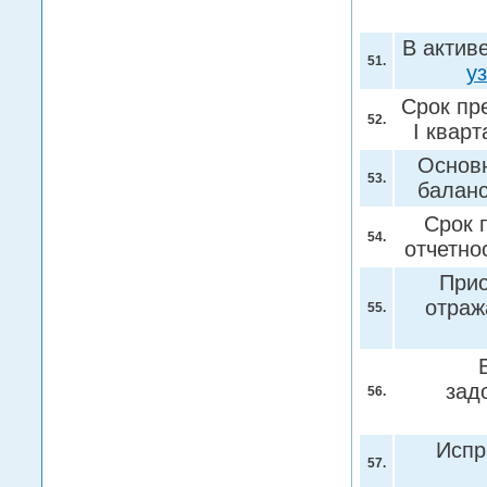
В актив
51.
у
Срок пр
52.
I квар
Основн
53.
балан
Срок 
54.
отчетно
Прио
отраж
55.
зад
56.
Испр
57.