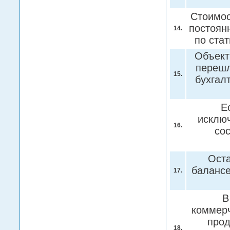
Стоимос
постоян
14.
по ста
Объект
перешл
15.
бухгал
Е
исключ
16.
со
Оста
баланс
17.
В
коммерч
прод
18.