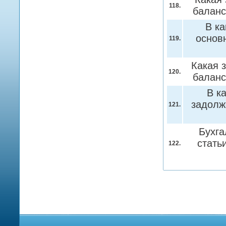
118.
балан
В ка
основ
119.
Какая 
120.
балан
В к
задолж
121.
Бухга
стать
122.