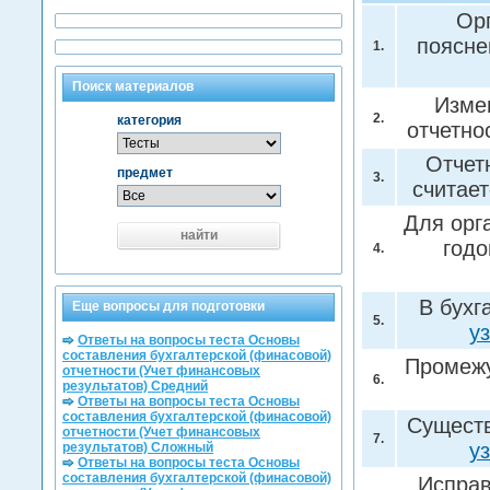
Ор
поясне
1.
Поиск материалов
Изме
2.
категория
отчетно
Отчет
предмет
3.
считае
Для орг
найти
годо
4.
В бухг
Еще вопросы для подготовки
5.
у
Ответы на вопросы теста Основы
составления бухгалтерской (финасовой)
Промежу
отчетности (Учет финансовых
6.
результатов) Средний
Ответы на вопросы теста Основы
составления бухгалтерской (финасовой)
Существ
отчетности (Учет финансовых
7.
у
результатов) Сложный
Ответы на вопросы теста Основы
составления бухгалтерской (финасовой)
Исправ