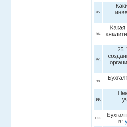
Как
инв
95.
Какая 
аналити
96.
25.
создан
97.
орган
Бухгал
98.
Нем
у
99.
Бухгал
100.
в: