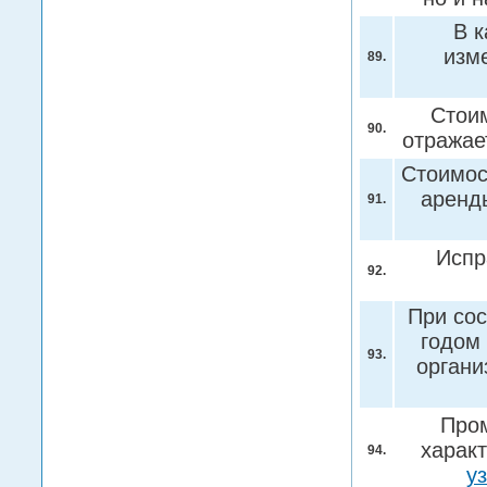
В к
изм
89.
Стоим
90.
отражае
Стоимос
аренд
91.
Испр
92.
При сос
годом 
93.
органи
Пром
характ
94.
у