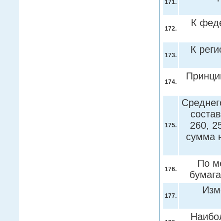
171.
К фед
172.
К рег
173.
Принци
174.
Среднег
состав
260, 2
175.
сумма 
По м
176.
бумаг
Изм
177.
Наибо