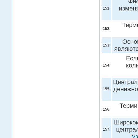
Фис
измен
151.
Терм
152.
Осно
153.
являют
Есл
кол
154.
Централ
денежно
155.
Терми
156.
Широком
центра
157.
у