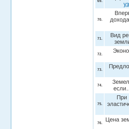
69.
у
Впер
дохода
70.
Вид ре
71.
земл
Эконо
72.
Предл
73.
Земел
74.
есл
При 
эластич
75.
Цена зе
76.