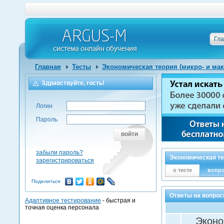
Гл
Главная
Тесты
Экономическая теория (микро- и ма
Здравствуйте, гость!
Логин
Пароль
войти
забыли пароль?
Экономическая те
зарегистрироваться
о тесте
вопр
Поделиться
Ответы на вопрос
Адаптивное тестирование
- быстрая и
точная оценка персонала
Эконо