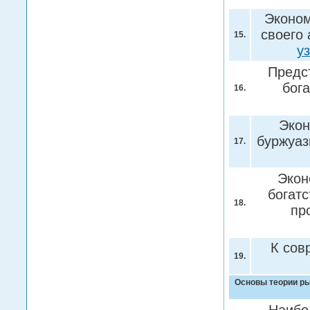
Эконом
своего
15.
у
Предс
бог
16.
Экон
буржуаз
17.
Экон
богатс
18.
пр
К сов
19.
Основы теории ры