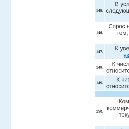
В ус
следующ
145.
Спрос н
тем,
146.
К ув
147.
у
К чис
148.
относи
К чи
149.
относи
Ком
коммерч
150.
тек