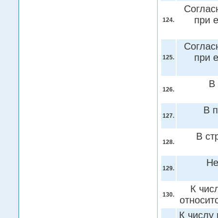
Соглас
при 
124.
Соглас
при 
125.
В
126.
В 
127.
В ст
128.
Не
129.
К чис
130.
относи
К числу