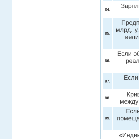
Зарпл
84.
Предп
млрд. у
85.
вели
Если о
реа
86.
Если
87.
Кри
88.
межд
Если
помеща
89.
«Индив