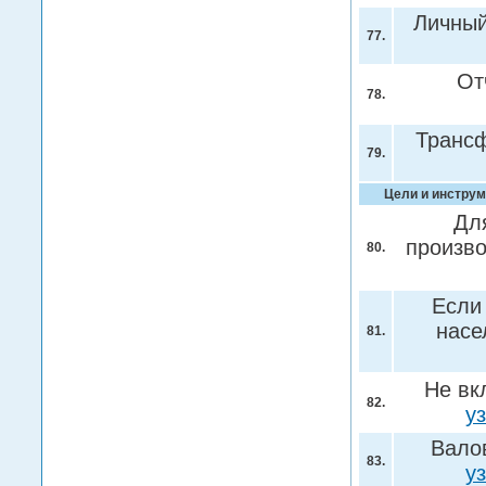
Личный
77.
От
78.
Транс
79.
Цели и инструм
Дл
произв
80.
Если
насе
81.
Не вк
82.
у
Вало
83.
у