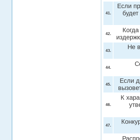
Если пр
будет
41.
Когда
42.
издерж
Не 
43.
С
44.
Если д
45.
вызов
К хара
ут
46.
Конку
47.
Распр