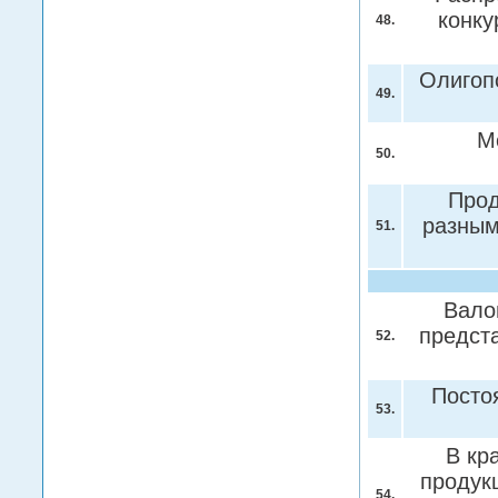
конку
48.
Олигоп
49.
М
50.
Прод
разным
51.
Вало
предст
52.
Посто
53.
В кр
продук
54.