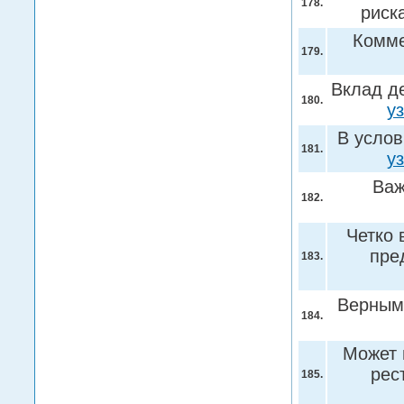
178.
риск
Комме
179.
Вклад д
180.
у
В усло
181.
у
Важ
182.
Четко
пре
183.
Верным
184.
Может 
рес
185.