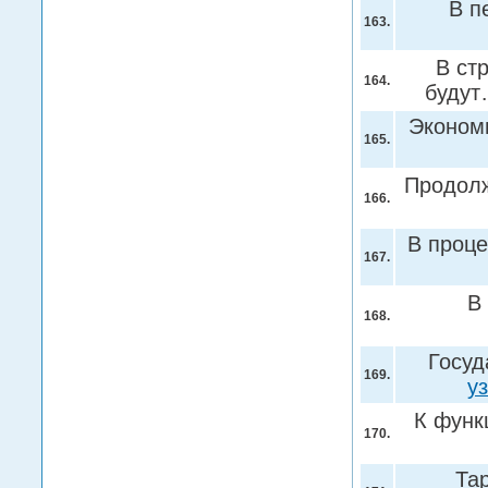
В п
163.
В ст
164.
буду
Эконом
165.
Продолж
166.
В проце
167.
В
168.
Госуд
169.
у
К функ
170.
Тар