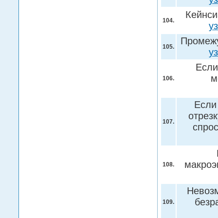
Кейнси
104.
у
Промежу
105.
у
Если
м
106.
Если
отрезк
107.
спро
макроэ
108.
Невозм
безр
109.