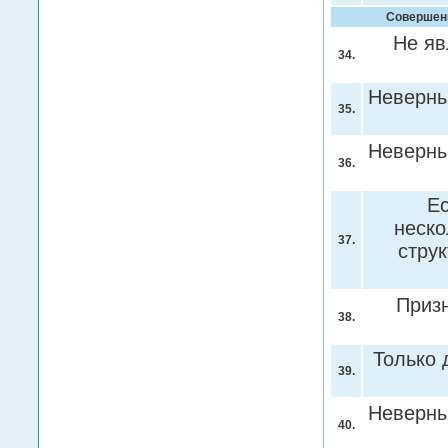
Совершенн
Не яв
34.
Неверны
35.
Неверны
36.
Ес
неско
37.
стру
Приз
38.
Только 
39.
Неверны
40.