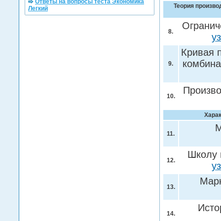
Ответы на вопросы теста Экономика
Теория произво
Легкий
Огранич
8.
у
Кривая 
комбина
9.
Произв
10.
Харак
М
11.
Школу 
12.
у
Мар
13.
Исто
14.