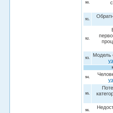
с
90.
Обрат
91.
перво
92.
проц
Модель 
93.
у
Челове
94.
у
Поте
катего
95.
Недост
96.