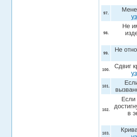
Мене
97.
у
Не и
изд
98.
Не отн
99.
Сдвиг к
100.
у
Если
101.
вызва
Если
достигн
102.
в 
Крив
103.
у