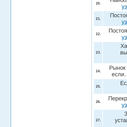
Наибо
20.
у
Посто
21.
у
Посто
22.
у
Ха
в
23.
Рынок 
24.
есл
Ес
25.
Перекр
26.
у
уст
27.