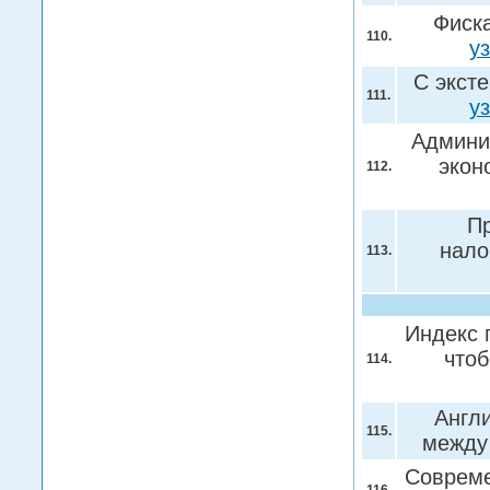
Фиск
110.
у
С экст
111.
у
Админи
экон
112.
Пр
нало
113.
Индекс 
что
114.
Англи
115.
межд
Совреме