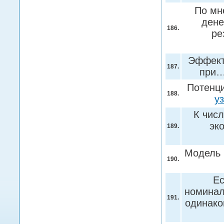
По мн
дене
186.
ре
Эффект
187.
при
Потенц
188.
у
К чис
эк
189.
Модель 
190.
Ес
номинал
191.
одинако