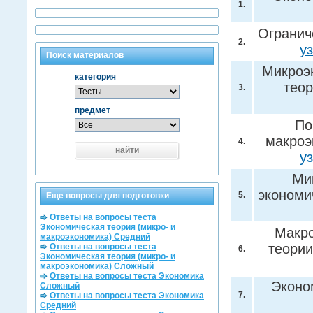
1.
Огранич
2.
у
Поиск материалов
Микроэ
категория
теор
3.
предмет
По
макроэ
4.
найти
у
Ми
экономи
5.
Еще вопросы для подготовки
Ответы на вопросы теста
Экономическая теория (микро- и
Макро
макроэкономика) Средний
теори
Ответы на вопросы теста
6.
Экономическая теория (микро- и
макроэкономика) Сложный
Ответы на вопросы теста Экономика
Эконо
Сложный
7.
Ответы на вопросы теста Экономика
Средний