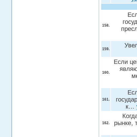
Ес
госу
158.
прес
Уве
159.
Если це
являю
160.
м
Ес
госуда
161.
к…
Когд
рынке, 
162.