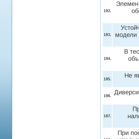
Элемент
об
192.
Устой
модели 
193.
В те
об
194.
Не я
195.
Диверси
196.
Пр
нал
197.
При по