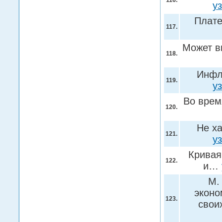
116.
у
Плате
117.
Может в
118.
Инфл
119.
у
Во вре
120.
Не х
121.
у
Кривая
122.
и…
М.
эконо
123.
свои