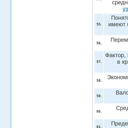
средн
у
Понят
имеют 
55.
Перем
56.
Фактор,
в к
57.
Эконом
58.
Вал
59.
Сре
60.
Преде
61.