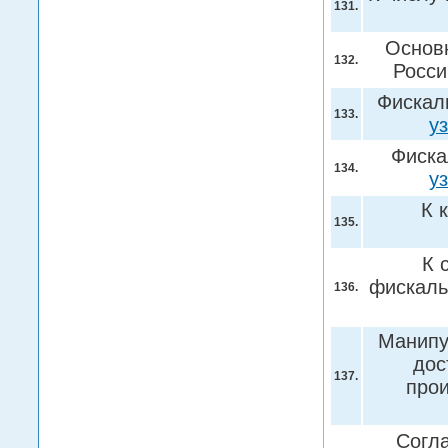
131.
Основн
132.
Росс
Фискал
133.
у
Фиска
134.
у
К 
135.
К 
фискаль
136.
Манипу
дос
137.
про
Согл