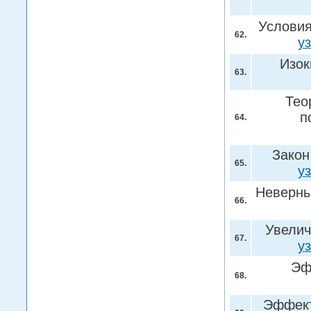
Условия
62.
у
Изо
63.
Тео
п
64.
Закон
65.
у
Неверны
66.
Увелич
67.
у
Эф
68.
Эффект