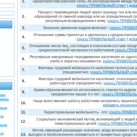
1.
характеристики рабочей силы, ее распределение между п
узнать ПРАВИЛЬНЫЙ ответ
|
доба
Процесс перемещения людей через границы тех или и
2.
образований со сменой навсегда или на определенный ср
регулярным возвращением к нему:
узнать ПРАВИЛ
3.
Внешнее движение кадров включает:
узнать ПРАВИ
Отношение суммы принятых и уволенных к среднесписочн
4.
узнать ПРАВИЛЬНЫЙ ответ
|
доба
Отношение числа лиц, состоящих в списочном составе предпр
5.
среднесписочной численности работников
узнать ПРА
Регулярные ежедневные передвижения населения из одного 
6.
учебу и обратно называются:
узнать ПРАВИЛЬН
Факторы трудовой мобильности населения полностью 
7.
(предприятия):
узнать ПРАВИЛЬНЫЙ отв
Факторы трудовой мобильности населения, относящиес
8.
работодателя (предприятия):
узнать ПРАВИЛЬН
Каким образом меняется интенсивность текучести кадров 
9.
предприятии свыше 3-х лет:
узнать ПРАВИЛЬНЫ
вая
омика
Чаще всего меняют работу работники (исключить лишнее)(
10.
добавить объясне
жные
11.
Территориальная мобильность - это:
узнать ПРАВИ
а)
Социально-экономический мотив, возникающий у людей
12.
нематериальных целей:
узнать ПРАВИЛЬНЫЙ 
жные
Мотив, имеющий решающее значение, когда возникает возм
а)
13.
выгодно и безболезненно избавиться от конкретных средств