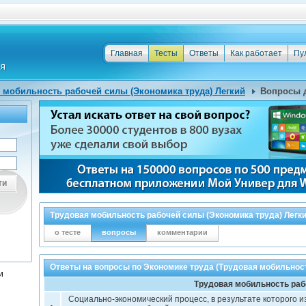
Главная
Тесты
Ответы
Как работает
Пу
 мобильность рабочей силы (Экономика труда) Легкий
Вопросы 
ти
Трудовая мобильность рабочей силы (Экономика труда) Легк
о тесте
вопросы
комментарии
Ответы на вопросы по Экономике труда (Трудовая мобильнос
и
Трудовая мобильность раб
Социально-экономический процесс, в результате которого 