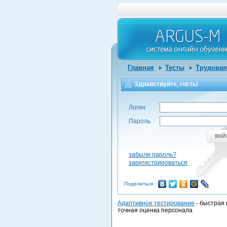
Главная
Тесты
Трудовая
Здравствуйте, гость!
Логин
Пароль
вой
забыли пароль?
зарегистрироваться
Поделиться
Адаптивное тестирование
- быстрая 
точная оценка персонала