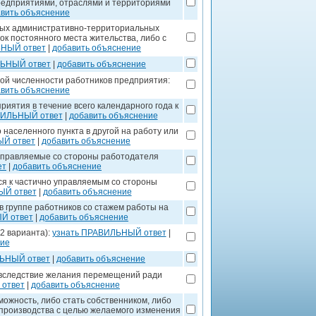
редприятиями, отраслями и территориями
вить объяснение
ных административно-территориальных
ок постоянного места жительства, либо с
ЬНЫЙ ответ
|
добавить объяснение
ЛЬНЫЙ ответ
|
добавить объяснение
ой численности работников предприятия:
вить объяснение
иятия в течение всего календарного года к
ВИЛЬНЫЙ ответ
|
добавить объяснение
населенного пункта в другой на работу или
ЫЙ ответ
|
добавить объяснение
управляемые со стороны работодателя
ет
|
добавить объяснение
я к частично управляемым со стороны
ЫЙ ответ
|
добавить объяснение
в группе работников со стажем работы на
Й ответ
|
добавить объяснение
2 варианта):
узнать ПРАВИЛЬНЫЙ ответ
|
ние
ЛЬНЫЙ ответ
|
добавить объяснение
 вследствие желания перемещений ради
ответ
|
добавить объяснение
ожность, либо стать собственником, либо
 производства с целью желаемого изменения