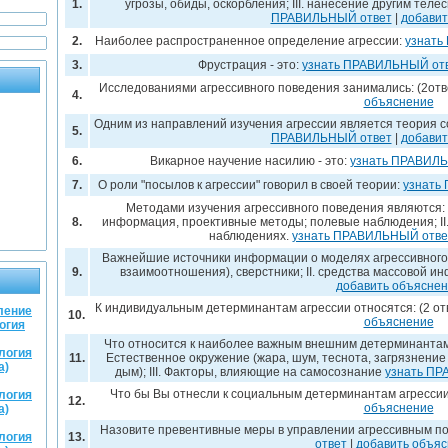
1.
угрозы, обиды, оскорбления; III. нанесение другим тел
ПРАВИЛЬНЫЙ ответ
|
добавит
2.
Наиболее распространенное определение агрессии:
узнать
3.
Фрустрация - это:
узнать ПРАВИЛЬНЫЙ от
Исследованиями агрессивного поведения занимались: (2от
4.
объяснение
Одним из направлений изучения агрессии является теория 
5.
ПРАВИЛЬНЫЙ ответ
|
добавит
6.
Викарное научение насилию - это:
узнать ПРАВИЛ
7.
О роли "посылов к агрессии" говорил в своей теории:
узнать
Методами изучения агрессивного поведения являются: 
8.
информация, проективные методы; полевые наблюдения; II
наблюдениях.
узнать ПРАВИЛЬНЫЙ отве
Важнейшие источники информации о моделях агрессивного п
9.
взаимоотношения), сверстники; II. средства массовой и
добавить объясне
К индивидуальным детерминантам агрессии относятся: (2 от
ление
10.
объяснение
огия
Что относится к наиболее важным внешним детерминантам 
логия
11.
Естественное окружение (жара, шум, теснота, загрязнение
а)
дым); III. Факторы, влияющие на самосознание
узнать П
Что бы Вы отнесли к социальным детерминантам агресси
логия
12.
объяснение
а)
Назовите превентивные меры в управлении агрессивным по
логия
13.
ответ
|
добавить объя