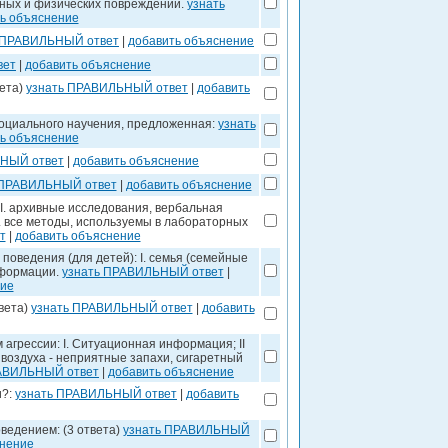
есных и физических повреждений.
узнать
ь объяснение
 ПРАВИЛЬНЫЙ ответ
|
добавить объяснение
вет
|
добавить объяснение
вета)
узнать ПРАВИЛЬНЫЙ ответ
|
добавить
социального научения, предложенная:
узнать
ь объяснение
ЬНЫЙ ответ
|
добавить объяснение
 ПРАВИЛЬНЫЙ ответ
|
добавить объяснение
I. архивные исследования, вербальная
. все методы, используемы в лабораторных
т
|
добавить объяснение
оведения (для детей): I. семья (семейные
нформации.
узнать ПРАВИЛЬНЫЙ ответ
|
ние
вета)
узнать ПРАВИЛЬНЫЙ ответ
|
добавить
агрессии: I. Ситуационная информация; II
 воздуха - неприятные запахи, сигаретный
РАВИЛЬНЫЙ ответ
|
добавить объяснение
и?:
узнать ПРАВИЛЬНЫЙ ответ
|
добавить
ведением: (3 ответа)
узнать ПРАВИЛЬНЫЙ
снение