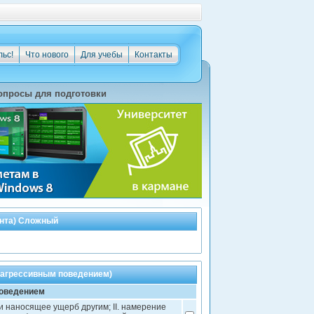
льс!
Что нового
Для учебы
Контакты
опросы для подготовки
нта) Сложный
 агрессивным поведением)
поведением
ли наносящее ущерб другим; II. намерение