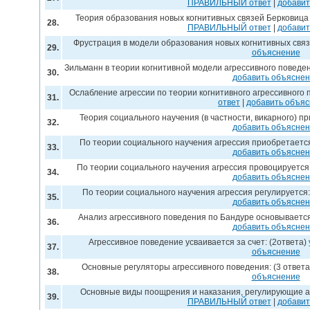
ПРАВИЛЬНЫЙ ответ
|
добавит
Теория образования новых когнитивных связей Берковица
28.
ПРАВИЛЬНЫЙ ответ
|
добавит
Фрустрация в модели образования новых когнитивных свя
29.
объяснение
Зильманн в теории когнитивной модели агрессивного поведе
30.
добавить объясне
Ослабление агрессии по теории когнитивного агрессивного
31.
ответ
|
добавить объя
Теория социального научения (в частности, викарного) п
32.
добавить объясне
По теории социального научения агрессия приобретается
33.
добавить объясне
По теории социального научения агрессия провоцируется:
34.
добавить объясне
По теории социального научения агрессия регулируется:
35.
добавить объясне
Анализ агрессивного поведения по Бандуре основывается
36.
добавить объясне
Агрессивное поведение усваивается за счет: (2ответа)
37.
объяснение
Основные регуляторы агрессивного поведения: (3 ответ
38.
объяснение
Основные виды поощрения и наказания, регулирующие аг
39.
ПРАВИЛЬНЫЙ ответ
|
добавит