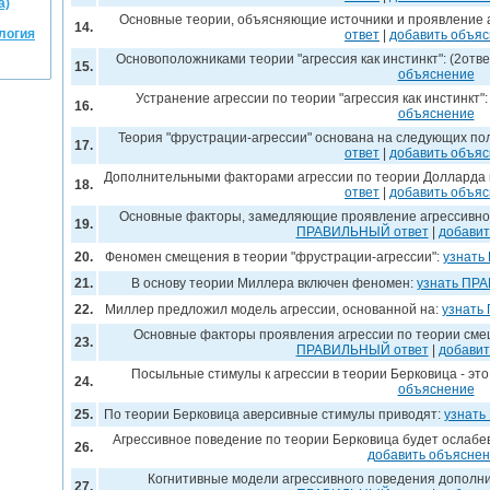
а)
Основные теории, объясняющие источники и проявление а
14.
логия
ответ
|
добавить объя
Основоположниками теории "агрессия как инстинкт": (2отв
15.
объяснение
Устранение агрессии по теории "агрессия как инстинкт"
16.
объяснение
Теория "фрустрации-агрессии" основана на следующих по
17.
ответ
|
добавить объя
Дополнительными факторами агрессии по теории Долларда в
18.
ответ
|
добавить объя
Основные факторы, замедляющие проявление агрессивно
19.
ПРАВИЛЬНЫЙ ответ
|
добавит
20.
Феномен смещения в теории "фрустрации-агрессии":
узнать
21.
В основу теории Миллера включен феномен:
узнать ПР
22.
Миллер предложил модель агрессии, основанной на:
узнать
Основные факторы проявления агрессии по теории смещ
23.
ПРАВИЛЬНЫЙ ответ
|
добавит
Посыльные стимулы к агрессии в теории Берковица - это
24.
объяснение
25.
По теории Берковица аверсивные стимулы приводят:
узнать
Агрессивное поведение по теории Берковица будет ослабев
26.
добавить объясне
Когнитивные модели агрессивного поведения дополни
27.