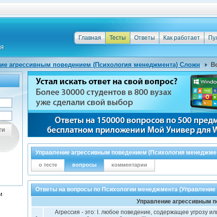
Главная
Тесты
Ответы
Как работает
Пу
ие агрессивным поведением (Психология менеджмента) Сложн
В
ти
Управление агрессивным поведением (Психология менеджме
о тесте
вопросы
комментарии
Ответы на вопросы по Психологии менеджмента (Управление
и
Управление агрессивным 
Агрессия - это: I. любое поведение, содержащее угрозу и