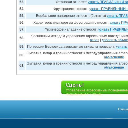
53.
Установки относят:
узнать ПРАВИЛЬНЫЙ от
54.
Фрустрацию относят:
узнать ПРАВИЛЬНЫЙ о
55.
Вербальное нападение относят: (2ответа)
узнать ПРА
56.
Характеристики жертвы фрустрации относят:
узнать ПР
57.
Физическое нападение относят:
узнать ПРАВИЛЬ
К основным методам управления агрессивным поведениям 
58.
ответ
|
добавить объя
59.
По теории Берковица аверсивные стимулы приводят:
узнать
Эмпатия, юмор и тренинг относят к методу управления агрес
60.
объяснение
Эмпатия, юмор и тренинг относят к методу управления агрес
61.
объяснение
Управление агрессивным поведением
менеджмента) Сложн
Главн