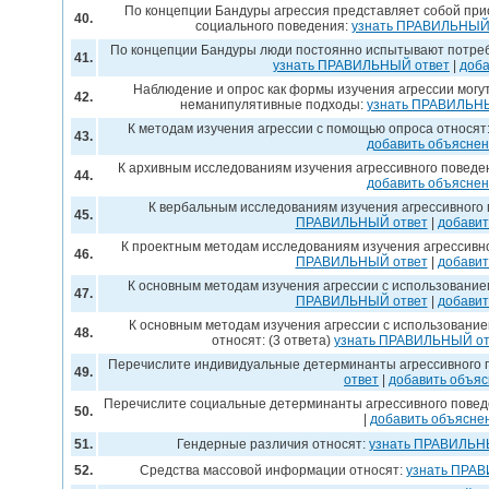
По концепции Бандуры агрессия представляет собой при
40.
социального поведения:
узнать ПРАВИЛЬНЫЙ
По концепции Бандуры люди постоянно испытывают потреб
41.
узнать ПРАВИЛЬНЫЙ ответ
|
доба
Наблюдение и опрос как формы изучения агрессии могу
42.
неманипулятивные подходы:
узнать ПРАВИЛЬН
К методам изучения агрессии с помощью опроса относят:
43.
добавить объясне
К архивным исследованиям изучения агрессивного поведе
44.
добавить объясне
К вербальным исследованиям изучения агрессивного 
45.
ПРАВИЛЬНЫЙ ответ
|
добавит
К проектным методам исследованиям изучения агрессивно
46.
ПРАВИЛЬНЫЙ ответ
|
добавит
К основным методам изучения агрессии с использование
47.
ПРАВИЛЬНЫЙ ответ
|
добавит
К основным методам изучения агрессии с использовани
48.
относят: (3 ответа)
узнать ПРАВИЛЬНЫЙ от
Перечислите индивидуальные детерминанты агрессивного п
49.
ответ
|
добавить объя
Перечислите социальные детерминанты агрессивного поведе
50.
|
добавить объясне
51.
Гендерные различия относят:
узнать ПРАВИЛЬН
52.
Средства массовой информации относят:
узнать ПРА