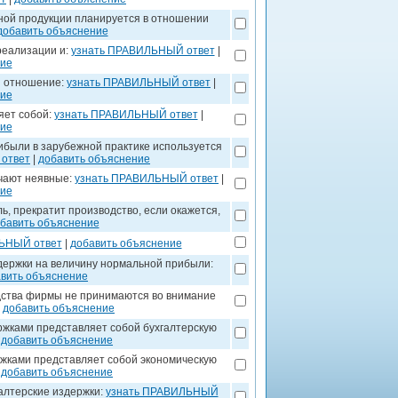
ной продукции планируется в отношении
добавить объяснение
реализации и:
узнать ПРАВИЛЬНЫЙ ответ
|
ние
й отношение:
узнать ПРАВИЛЬНЫЙ ответ
|
ние
яет собой:
узнать ПРАВИЛЬНЫЙ ответ
|
ние
ибыли в зарубежной практике используется
ответ
|
добавить объяснение
ючают неявные:
узнать ПРАВИЛЬНЫЙ ответ
|
ние
, прекратит производство, если окажется,
бавить объяснение
ЬНЫЙ ответ
|
добавить объяснение
ержки на величину нормальной прибыли:
вить объяснение
ства фирмы не принимаются во внимание
|
добавить объяснение
жками представляет собой бухгалтерскую
|
добавить объяснение
жками представляет собой экономическую
|
добавить объяснение
алтерские издержки:
узнать ПРАВИЛЬНЫЙ