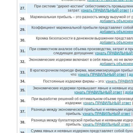
При системе “директ-костинг” себестоимость промышлен
27.
затрат:
узнать ПРАВИЛЬНЫЙ ответ
|
Маржинальная прибыль – это разность между выручкой от 
28.
добавить объясне
Коэффициент маржинальной прибыли представляет собо
29.
добавить объясне
Кромка безопасности в денежном выражении представл
30.
добавить объясне
При совместном анализе объема производства, затрат и пр
31.
следующее допущение:
узнать ПРАВИЛЬНЫЙ 
Экономические издержки включают в себя явные, но не вкл
32.
добавить объясне
В краткосрочном периоде фирма, максимизирующая прибыль
33.
что:
узнать ПРАВИЛЬНЫЙ ответ
|
до
34.
Постоянные издержки фирмы – это:
узнать ПРАВИЛ
Экономические издержки превышают явные и неявные изд
35.
узнать ПРАВИЛЬНЫЙ ответ
|
доба
При выработке решений об оптимальном объеме производ
36.
издержки:
узнать ПРАВИЛЬНЫЙ ответ
Разница между экономической прибылью и неявными издер
37.
прибыль:
узнать ПРАВИЛЬНЫЙ ответ
Разница между бухгалтерской прибылью и неявными издер
38.
прибыль:
узнать ПРАВИЛЬНЫЙ ответ
Сумма явных и неявных издержек представляет собой бухг