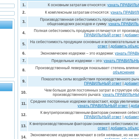
1.
К основным затратам относятся:
узнать ПРАВИЛЬ
2.
К комплексным затратам относятся:
узнать ПРАВИЛ
Производственная себестоимость продукции отличаетс
3.
общезаводских расходов и сумму:
узнать ПРАВИЛЬ
Полная себестоимость продукции отличается от производ
4.
ПРАВИЛЬНЫЙ ответ
|
добавит
На себестоимость продукции основные и вспомогательные 
5.
ответ
|
добавить объя
6.
Экономические издержки – это издержки:
узнать ПРАВ
7.
Предельные издержки – это:
узнать ПРАВИЛЬНЫ
Производственный леверидж показывает степень влияни
8.
объяснение
Показатель силы воздействия производственного рыча
9.
ПРАВИЛЬНЫЙ ответ
|
добавит
Чем больше доля постоянных затрат в структуре об
10.
производственного рычага:
узнать ПРАВИЛЬНЫ
Средние постоянные издержки возрастают, когда увеличива
11.
узнать ПРАВИЛЬНЫЙ ответ
|
доба
К внутрипроизводственным факторам снижения себест
12.
ПРАВИЛЬНЫЙ ответ
|
добавит
К внепроизводственным факторам снижения себестоимости 
13.
ответ
|
добавить объя
Экономические издержки включают в себя неявные, но не в
14.