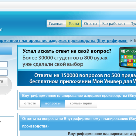
Главная
Тесты
Ответы
Как работает
Пу
рменное планирование издержек производства (Внутрифирмен
ти
Внутрифирменное планирование издержек производства (Вну
о тесте
вопросы
комментарии
Ответы на вопросы по Внутрифирменному планированию (Вн
и
производства)
Внутрифирменное планирование изд