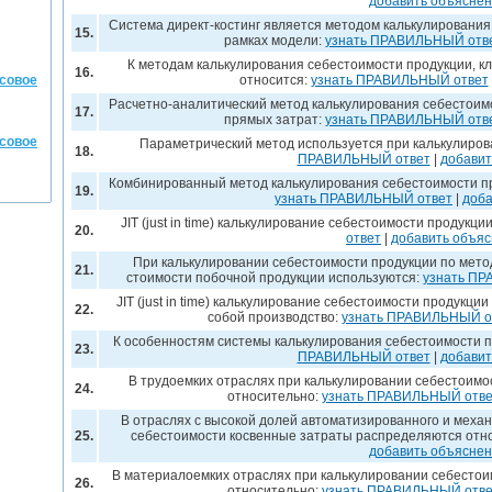
добавить объясне
Система директ-костинг является методом калькулирования
15.
рамках модели:
узнать ПРАВИЛЬНЫЙ отв
К методам калькулирования себестоимости продукции, к
16.
нсовое
относится:
узнать ПРАВИЛЬНЫЙ ответ
Расчетно-аналитический метод калькулирования себестоим
17.
прямых затрат:
узнать ПРАВИЛЬНЫЙ отв
нсовое
Параметрический метод используется при калькулиров
18.
ПРАВИЛЬНЫЙ ответ
|
добавит
Комбинированный метод калькулирования себестоимости пр
19.
узнать ПРАВИЛЬНЫЙ ответ
|
доба
JIT (just in time) калькулирование себестоимости продукци
20.
ответ
|
добавить объя
При калькулировании себестоимости продукции по мето
21.
стоимости побочной продукции используются:
узнать П
JIT (just in time) калькулирование себестоимости продукц
22.
собой производство:
узнать ПРАВИЛЬНЫЙ о
К особенностям системы калькулирования себестоимости прод
23.
ПРАВИЛЬНЫЙ ответ
|
добавит
В трудоемких отраслях при калькулировании себестоим
24.
относительно:
узнать ПРАВИЛЬНЫЙ отве
В отраслях с высокой долей автоматизированного и меха
25.
себестоимости косвенные затраты распределяются отн
добавить объясне
В материалоемких отраслях при калькулировании себесто
26.
относительно:
узнать ПРАВИЛЬНЫЙ отве