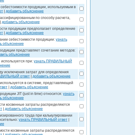
ние
 себестоимости продукции, используемым в
ет
|
добавить объяснение
лассифицированным по способу расчета,
|
добавить объяснение
ости продукции предполагает определение
ет
|
добавить объяснение
ании себестоимости продукции:
узнать
ь объяснение
одукции представляет сочетание методов:
вить объяснение
и используется при:
узнать ПРАВИЛЬНЫЙ
снение
ду исключения затрат для определения
РАВИЛЬНЫЙ ответ
|
добавить объяснение
ии используется в системе, представляющей
твет
|
добавить объяснение
укции JIT (just in time) относится:
узнать
ь объяснение
ости косвенные затраты распределяются
т
|
добавить объяснение
низированного труда при калькулировании
осительно:
узнать ПРАВИЛЬНЫЙ ответ
|
ние
имости косвенные затраты распределяются
т
|
добавить объяснение