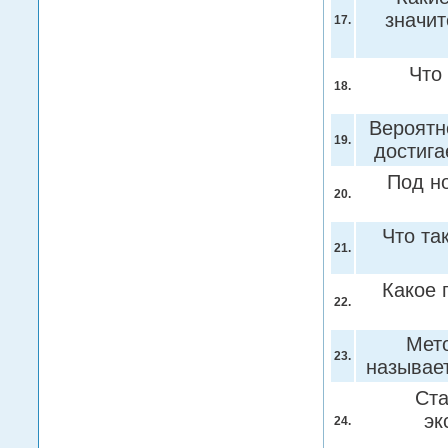
значи
17.
Что
18.
Вероятн
19.
достига
Под н
20.
Что та
21.
Какое 
22.
Мето
23.
называе
Ста
эк
24.