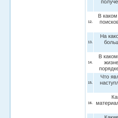
получе
В каком
поиско
12.
На как
боль
13.
В каком
жизне
14.
порядк
Что яв
наступ
15.
Ка
материа
16.
Какие