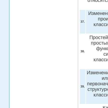
относятс
Изменен
прои
37.
класс
Простей
просты
функ
38.
с
класс
Изменени
ил
первонач
39.
структур
класс
Ка