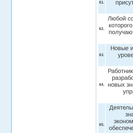
прису
61.
Любой со
которого
62.
получаю
Новые и
уров
63.
Работни
разраб
новых зн
64.
упр
Деятель
зн
эконом
65.
обеспеч