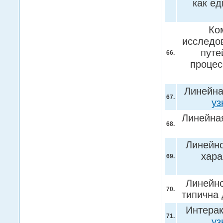
как е
Ко
исследо
путе
66.
процес
Линейна
67.
уз
Линейна
68.
Линейно
хара
69.
Линейно
70.
типична
Интерак
71.
уз