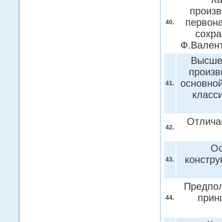
произв
первона
40.
сохра
Ф.Вален
Высшее
произв
основной
41.
класс
Отлича
42.
Ос
констру
43.
Предпол
прин
44.