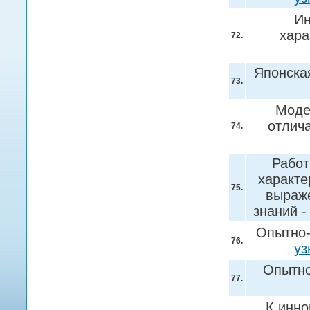
Ин
хара
72.
Японска
73.
Модел
отлича
74.
Работ
характе
75.
выраже
знаний -
Опытно-
76.
уз
Опытно
77.
К инно