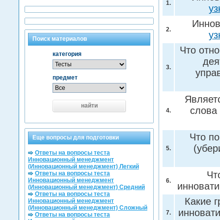
1.
уз
Иннов
2.
уз
Поиск материалов
Что отн
категория
дея
3.
упра
предмет
Являетс
найти
слова 
4.
Что по
Еще вопросы для подготовки
(убер
5.
Ответы на вопросы теста
Инновационный менеджмент
(Инновационный менеджмент) Легкий
Чт
Ответы на вопросы теста
Инновационный менеджмент
6.
инновати
(Инновационный менеджмент) Средний
Ответы на вопросы теста
Какие 
Инновационный менеджмент
(Инновационный менеджмент) Сложный
инновати
7.
Ответы на вопросы теста