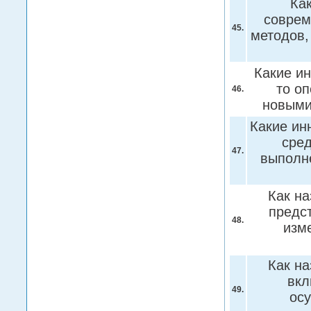
Ка
соврем
45.
методов,
Какие и
то оп
46.
новым
Какие ин
сред
47.
выполн
Как на
предс
48.
изм
Как на
вкл
49.
ос