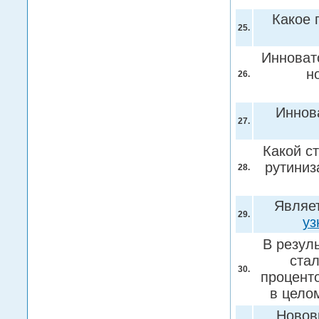
Какое 
25.
Инноват
н
26.
Иннов
27.
Какой с
рутиниз
28.
Являет
29.
уз
В резул
стал
30.
процент
в цело
Новов