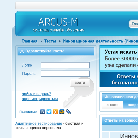
Гл
Главная
Тесты
Инновационная деятельность (Инно
Здравствуйте, гость!
Логин
Пароль
войти
забыли пароль?
Инновационная д
зарегистрироваться
о тесте
вопр
Поделиться
Ответы на вопрос
Адаптивное тестирование
- быстрая и
точная оценка персонала
Иннов