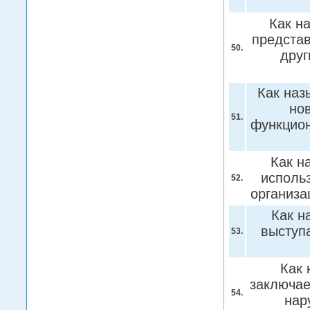
Как н
представ
50.
друг
Как наз
но
51.
функцио
Как н
исполь
52.
организа
Как н
выступ
53.
Как 
заключае
54.
нар