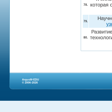
которая 
78.
Научн
79.
уз
Развити
технолог
80.
ArgusM-EDU
© 2006-2026