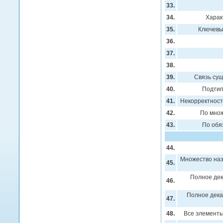
33.
34.
Харак
35.
Ключевы
36.
37.
38.
39.
Связь сущ
40.
Подтип
41.
Некорректност
42.
По множ
43.
По обя
44.
Множество наз
45.
Полное дека
46.
Полное дека
47.
48.
Все элементы