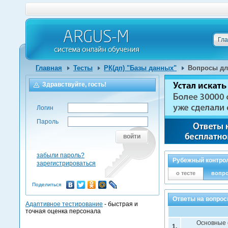
Гл
Главная
Тесты
РК(дп) "Базы данных"
Вопросы дл
Здравствуйте, гость!
Логин
Пароль
войти
забыли пароль?
Рубежный контрол
зарегистрироваться
о тесте
вопр
Поделиться
Ответы на вопрос
Адаптивное тестирование
- быстрая и
точная оценка персонала
Основные 
1.