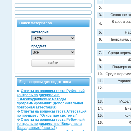
2.
3.
Основное о
В своем ра
Поиск материалов
4.
категория
5.
Нас
6.
Программа, 
предмет
7.
Среди переч
8.
Ж
найти
9.
Поддержка
10.
Среди перечи
11.
Управл
Еще вопросы для подготовки
12.
Ответы на вопросы теста Рубежный
контроль по дисциплине
"Высокоуровневые методы
13.
Модель
программирования" (дополнительная
повторная аттестация)
14.
Вн
Ответы на вопросы теста Аттестация
по предмету "Открытые системы"
15.
Кон
Ответы на вопросы теста Рубежный
16.
Ф
контроль по дисциплине 'Введение в
базы данных' (часть 2)