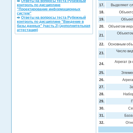
Ответы на вопросы теста Рубежный
контроль по дисциплине
17.
Выделяют сл
"Проектирование информационных
18.
Объекто
систем"
Ответы на вопросы теста Рубежный
19.
Объект
контроль по дисциплине "Введение в
базы данных" (часть 2) (дополнительная
20.
Объектом иер
аттестация)
Объектом
21.
22.
Основным объ
Число вид
23.
Агрегат (в
24.
25.
Элемен
26.
Агрег
27.
З
28.
Набор
29.
П
30.
Се
31.
База
32.
Отн