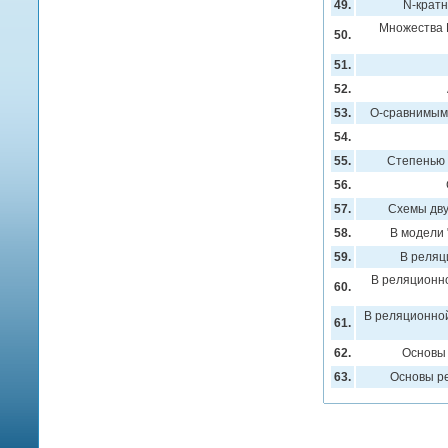
49.
N-крат
Множества D
50.
51.
52.
53.
О-сравнимым
54.
55.
Степенью 
56.
57.
Схемы дву
58.
В модели 
59.
В реляц
В реляционн
60.
В реляционной
61.
62.
Основы
63.
Основы р