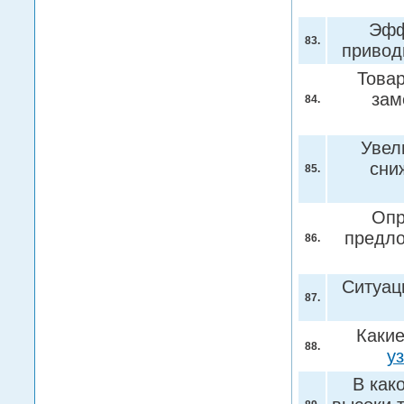
Эфф
83.
привод
Товар
зам
84.
Увел
сни
85.
Опр
предло
86.
Ситуац
87.
Какие
88.
у
В как