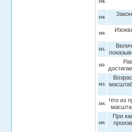
158.
Закон
159.
Изокв
160.
Велич
161.
показыв
Ра
162.
достига
Возра
масштаб
163.
Что из 
164.
масшта
При ка
произ
165.