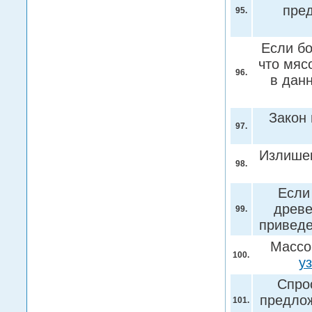
пре
95.
Если бо
что мяс
96.
в дан
Закон
97.
Излишек
98.
Если
древе
99.
приведе
Массо
100.
у
Спро
предлож
101.