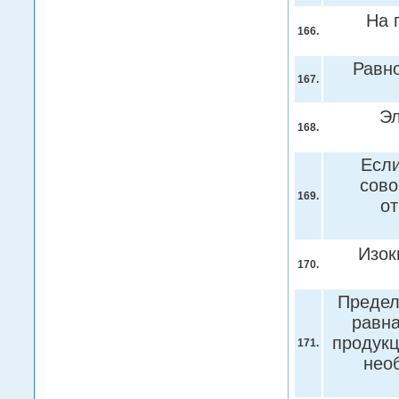
На 
166.
Равн
167.
Эл
168.
Если
сово
169.
от
Изок
170.
Предел
равна
продукц
171.
нео