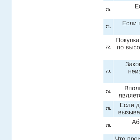
Е
70.
Если 
71.
Покупка
по высо
72.
Зако
неи
73.
Впол
74.
являет
Если д
75.
вызыва
Аб
76.
Что прои