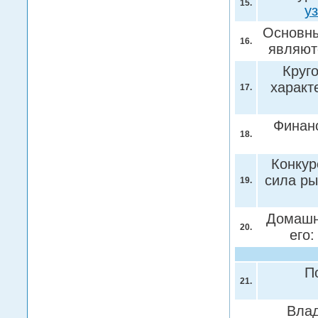
15.
у
Основны
16.
являют
Круг
характ
17.
Финан
18.
Конкур
сила ры
19.
Домашне
20.
его
П
21.
Влад