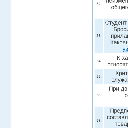
неизмен
52.
общег
Студент 
Броси
прилаг
53.
Каковы
у
К х
54.
относя
Крит
55.
служа
При дв
о
56.
Предпо
составл
57.
това