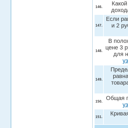
Какой
146.
доход
Если ра
и 2 ру
147.
В поло
цене 3 р
148.
для 
у
Преде
равна
149.
товар
Общая п
150.
у
Крива
151.