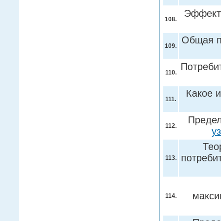
Эффект 
108.
Общая п
109.
Потребит
110.
Какое 
111.
Предел
112.
у
Тео
потреби
113.
макси
114.