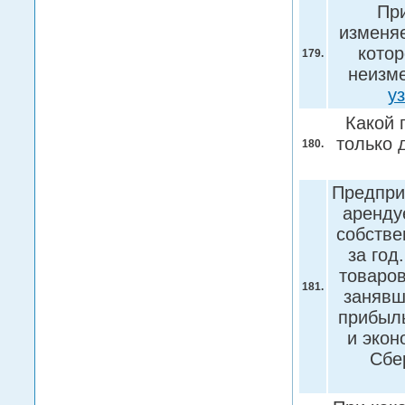
При
изменяе
котор
179.
неизме
у
Какой 
только 
180.
Предпри
аренду
собстве
за год
товаров
181.
занявш
прибыль
и экон
Сбе