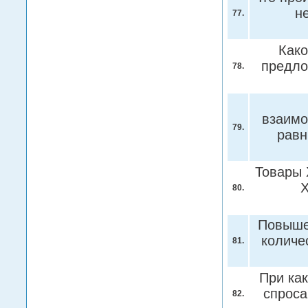
н
77.
Како
предло
78.
взаимо
79.
равн
Товары 
Х
80.
Повышен
количе
81.
При ка
спроса
82.