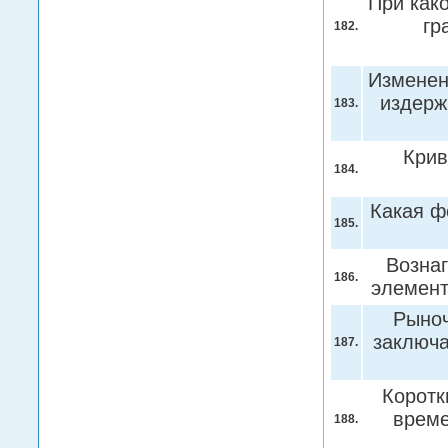
При как
гр
182.
Изменен
издерж
183.
Крив
184.
Какая ф
185.
Возна
186.
элемен
Рыноч
заключа
187.
Коротк
време
188.