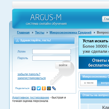
Гл
Главная
Тесты
Микроэкономика Средний
Вопрос
Здравствуйте, гость!
Логин
Пароль
войти
забыли пароль?
Микроэкономика 
зарегистрироваться
о тесте
вопр
Поделиться
Ответы на вопрос
Адаптивное тестирование
- быстрая и
точная оценка персонала
Ка