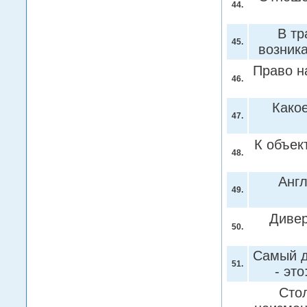
44.
В тр
45.
возник
Право н
46.
Како
47.
К объек
48.
Англ
49.
Дивер
50.
Самый д
51.
- это
Стол