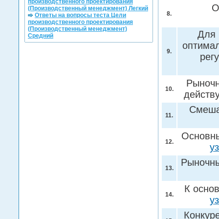
производственного проектирования
О
(Производственный менеджмент) Легкий
8.
Ответы на вопросы теста Цели
производственного проектирования
(Производственный менеджмент)
Для 
Средний
оптимал
9.
рег
Рыночн
10.
действ
Смеша
11.
Основны
12.
у
Рыночны
13.
К осно
14.
у
Конкуре