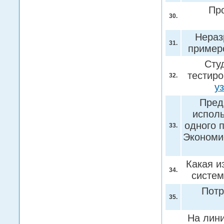
Пр
30.
Нераз
31.
пример
Сту
тестир
32.
у
Пред
исполь
одного 
33.
Экономи
Какая и
34.
систе
Потр
35.
На лин