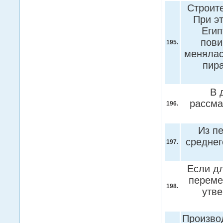
Строит
При э
Егип
пови
195.
менялас
пир
В 
рассма
196.
Из п
среднег
197.
Если д
переме
198.
утве
Производ