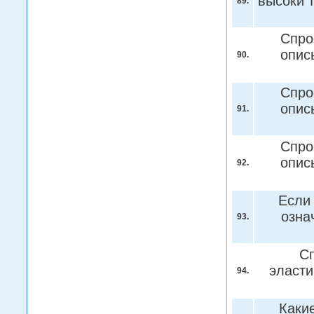
высоки 
89.
Спро
опис
90.
Спро
опис
91.
Спро
опис
92.
Если 
озна
93.
Сп
эласти
94.
Каки