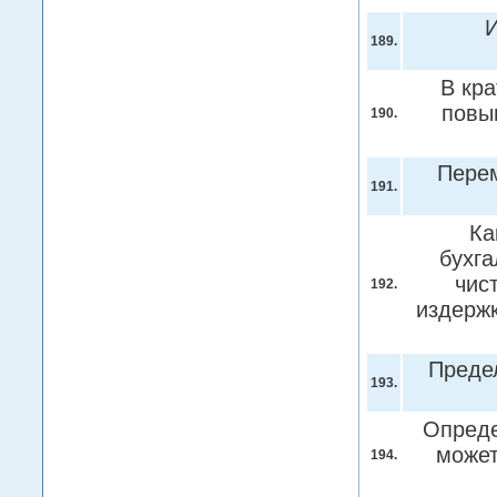
И
189.
В кр
повы
190.
Перем
191.
Ка
бухга
чис
192.
издерж
Преде
193.
Опреде
может
194.