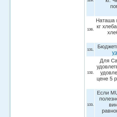
кг. 
129.
по
Наташа п
кг хлеб
130.
хле
Бюджетн
131.
у
Для Са
удовлет
удовле
132.
цене 5 
Если МU
полезн
вин
133.
равно