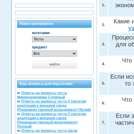
эконо
1.
Какие 
Поиск материалов
2.
у
категория
Процесс
для о
3.
предмет
Что
4.
найти
Если ис
то 
5.
Еще вопросы для подготовки
Ответы на вопросы теста
Микроэкономика Сложный
Что
Ответы на вопросы теста Стратегия
6.
адаптации к внешней среде
(Производственный менеджмент) Легкий
Ответы на вопросы теста Стратегия
Если 
адаптации к внешней среде
частич
(Производственный менеджмент)
7.
Полный
Ответы на вопросы теста Цели