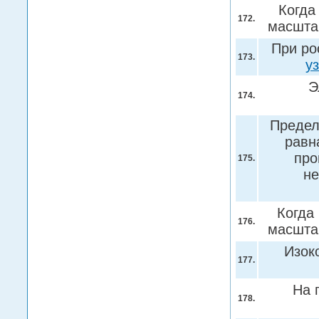
Когда
172.
масшта
При ро
173.
у
Э
174.
Предел
равн
про
175.
не
Когда
176.
масшта
Изок
177.
На 
178.