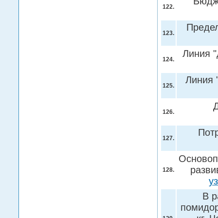
Бюдж
122.
Преде
123.
Линия "
124.
Линия 
125.
126.
Пот
127.
Основоп
разви
128.
у
В р
помидоро