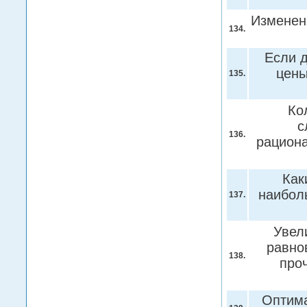
Изменен
134.
Если д
цены
135.
Ко
с
136.
рацион
Как
наибол
137.
Увел
равно
138.
про
Оптима