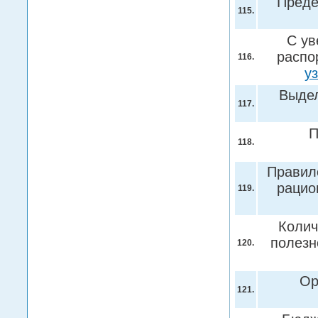
Преде
115.
С ув
распо
116.
у
Выдел
117.
П
118.
Правил
рацио
119.
Колич
полезн
120.
Ор
121.