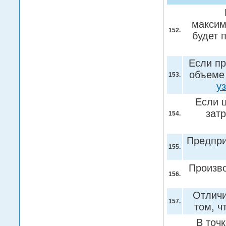
максим
152.
будет 
Если п
объеме
153.
у
Если ц
зат
154.
Предпри
155.
Произв
156.
Отличи
157.
том, ч
В точ