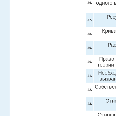
одного 
36.
Рес
37.
Крива
38.
Ра
39.
Право 
40.
теории
Необхо
41.
вызва
Собстве
42.
Отн
43.
Отноше