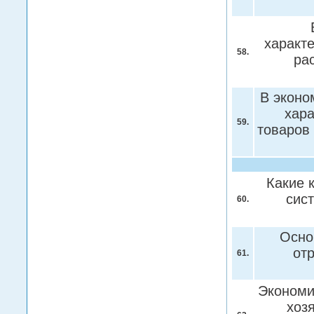
характ
58.
ра
В эконо
хар
59.
товаров 
Какие 
сис
60.
Осно
от
61.
Экономи
хоз