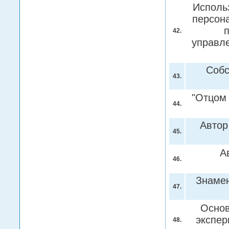
Исполь
персона
п
42.
управл
Собс
43.
"Отцом
44.
Автор
45.
А
46.
Знамен
47.
Основ
экспер
48.