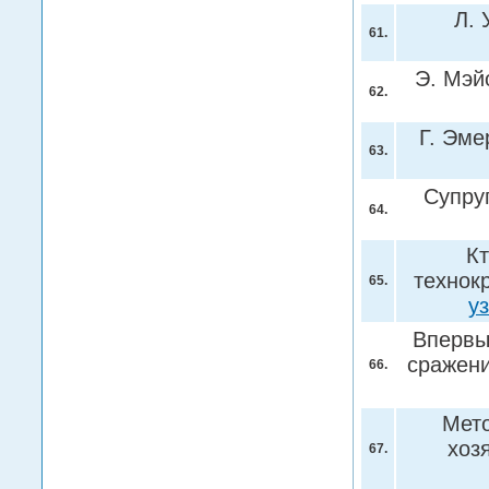
Л. 
61.
Э. Мэй
62.
Г. Эме
63.
Супру
64.
Кт
технок
65.
у
Впервы
сражен
66.
Мето
хоз
67.