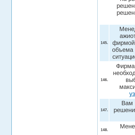
решени
решен
Менед
ажио
фирмой.
145.
объема 
ситуац
Фирма
необход
вы
146.
макс
у
Вам 
решени
147.
Мене
148.