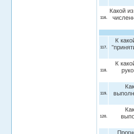
Какой из
числен
116.
К како
"принят
117.
К како
руко
118.
Ка
выполн
119.
Ка
выпо
120.
Прогн