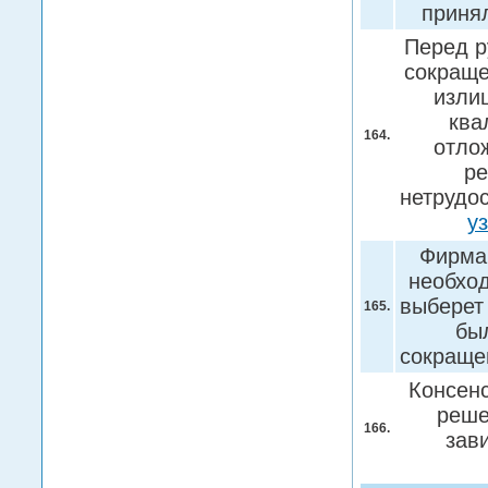
приня
Перед р
сокраще
изли
ква
164.
отло
ре
нетрудо
у
Фирма
необход
выберет
165.
бы
сокраще
Консенс
реше
166.
зав