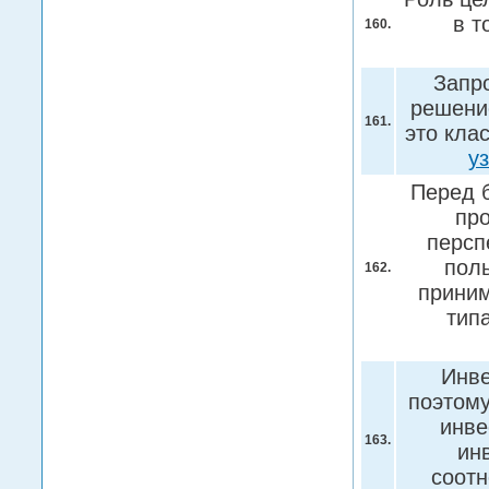
в т
160.
Запр
решение
161.
это кла
у
Перед б
пр
персп
пол
162.
приним
тип
Инве
поэтому
инве
163.
ин
соотн