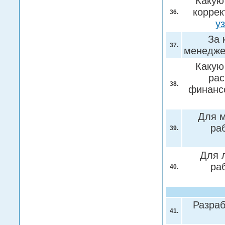
Какую
коррек
36.
у
За 
37.
менедж
Какую
рас
38.
финанс
Для м
ра
39.
Для 
ра
40.
Разраб
41.