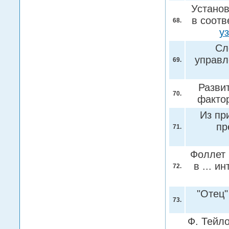
Установ
в соотв
68.
у
Сл
управл
69.
Разви
70.
факто
Из пр
пр
71.
Фоллет 
в ... и
72.
"Отец
73.
Ф. Тейло