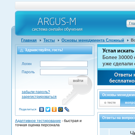
Гл
Главная
Тесты
Основы менеджмента Сложный
В
Здравствуйте, гость!
Логин
Пароль
войти
забыли пароль?
Основы менеджм
зарегистрироваться
о тесте
вопр
Поделиться
Ответы на вопро
Адаптивное тестирование
- быстрая и
точная оценка персонала
Ч