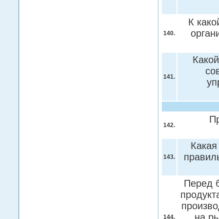
К како
орган
140.
Какой
со
141.
уп
П
142.
Какая
правил
143.
Перед б
продукт
произво
на р
144.