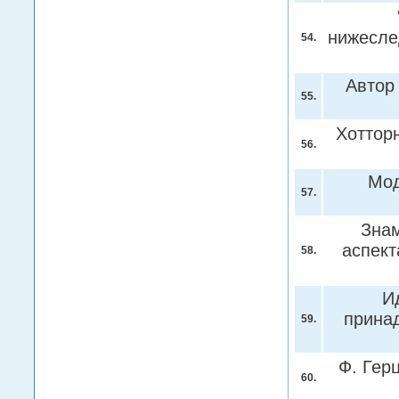
нижесле
54.
Автор
55.
Хоттор
56.
Мод
57.
Знам
аспект
58.
И
прина
59.
Ф. Гер
60.