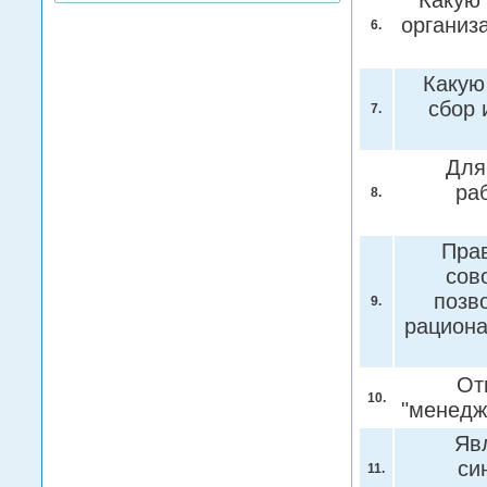
Какую 
организ
6.
Какую
сбор 
7.
Для
ра
8.
Пра
сов
позв
9.
рацион
От
10.
"менедж
Яв
си
11.