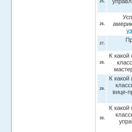
управл
25.
Усп
америк
26.
у
Пр
27.
К какой
клас
28.
масте
К какой
класс
29.
вице-п
К какой
класс
30.
упр