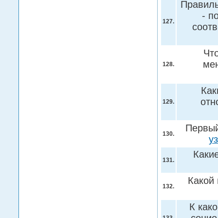
Правиль
- п
127.
соот
Чт
ме
128.
Как
отн
129.
Первый
130.
у
Каки
131.
Какой 
132.
К как