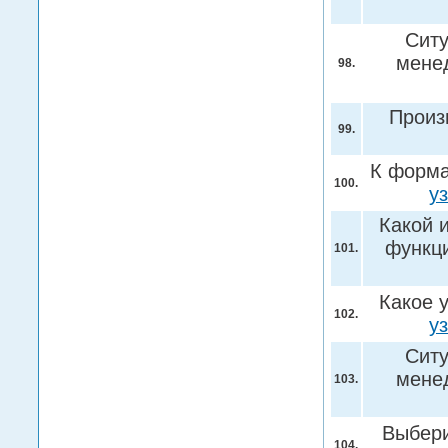
Ситу
мене
98.
Произ
99.
К форма
100.
у
Какой 
функци
101.
Какое 
102.
у
Ситу
мене
103.
Выбери
104.