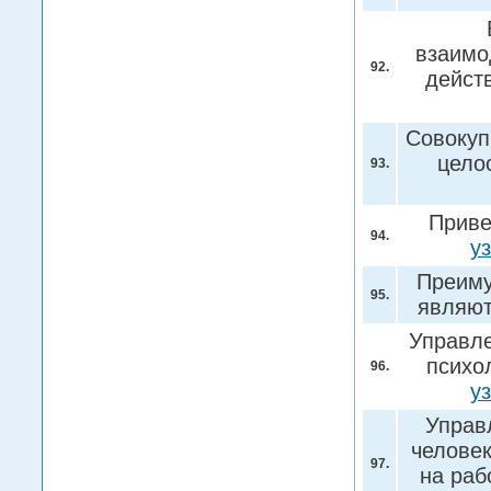
взаимо
92.
дейст
Совокуп
целос
93.
Приве
94.
у
Преиму
95.
являю
Управле
психо
96.
у
Управ
человек
97.
на раб