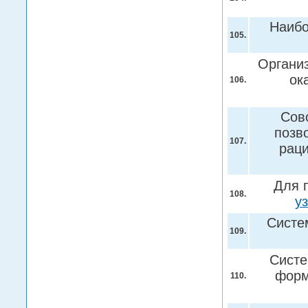
Наибо
105.
Органи
ок
106.
Сов
позв
107.
раци
Для 
108.
у
Систе
109.
Систе
форм
110.