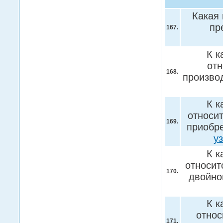
Какая
пр
167.
К к
отн
168.
произво
К к
относит
169.
приобре
у
К к
относит
170.
двойно
К к
относ
171.