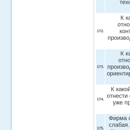
тех
К к
отно
кон
172.
произв
К к
отн
произво
173.
ориенти
К како
отнести
174.
уже п
Фирма о
слабая
175.