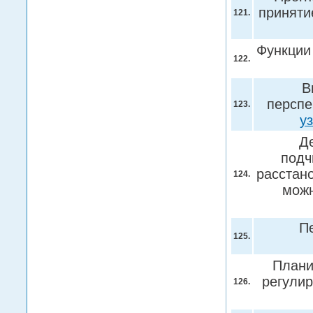
приняти
121.
Функции
122.
В
перспе
123.
у
Д
подч
расстан
124.
можн
П
125.
Плани
регулир
126.