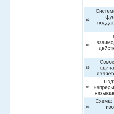
Система
фун
87.
поддае
взаимо
88.
дейст
Совок
одина
89.
являет
Под
непреры
90.
называ
Схема: 
из
91.