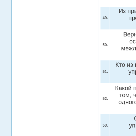
Из пр
пр
49.
Верн
ос
50.
межл
Кто из
уп
51.
Какой 
том, 
52.
одног
уп
53.