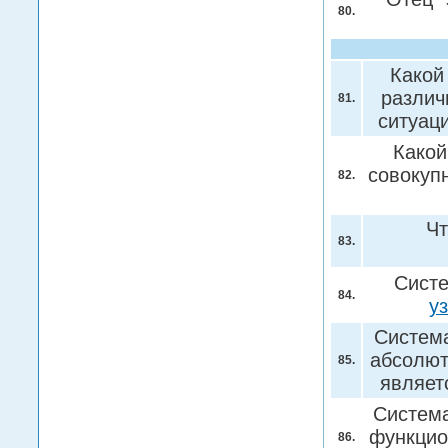
80.
Какой
различ
81.
ситуац
Какой
совокуп
82.
Чт
83.
Систе
84.
у
Система
абсолют
85.
являет
Система
функцио
86.