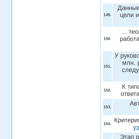
Данные
цели и
149.
... т
работа
150.
У руков
млн. 
151.
следу
К тип
152.
ответ
Ав
153.
Критери
154.
у
Этап р