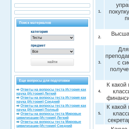
упра
покупк
1.
п
Поиск материалов
категория
Высша
2.
предмет
Для
преподав
с с
найти
3.
получе
Еще вопросы для подготовки
К какой
Ответы на вопросы теста История как
класс
4.
наука (История) Легкий
финанс
Ответы на вопросы теста История как
наука (История) Средний
Ответы на вопросы теста История как
К какой
наука (История) Полный
класс
5.
Ответы на вопросы теста Мировые
цивилизации (История) Легкий
секрет
Ответы на вопросы теста Мировые
цивилизации (История) Средний