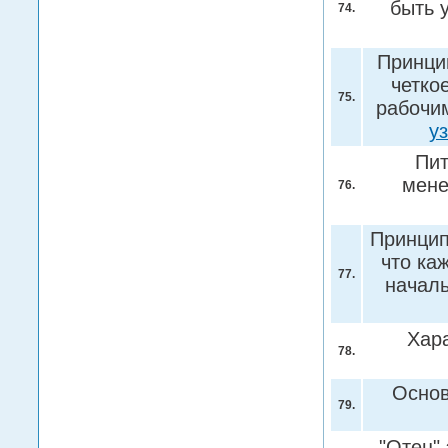
быть 
74.
Принцип
четко
75.
рабочи
у
Пит
мене
76.
Принцип
что ка
77.
началь
Хар
78.
Основ
79.
"Отец"