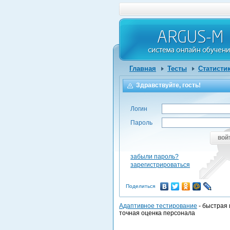
Главная
Тесты
Статисти
Здравствуйте, гость!
Логин
Пароль
вой
забыли пароль?
зарегистрироваться
Поделиться
Адаптивное тестирование
- быстрая 
точная оценка персонала