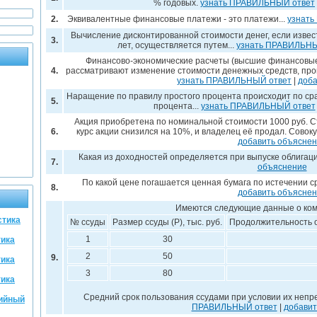
% годовых.
узнать ПРАВИЛЬНЫЙ ответ
2.
Эквивалентные финансовые платежи - это платежи...
узнать
Вычисление дисконтированной стоимости денег, если извес
3.
лет, осуществляется путем...
узнать ПРАВИЛЬНЫ
Финансово-экономические расчеты (высшие финансовые
4.
рассматривают изменение стоимости денежных средств, прои
узнать ПРАВИЛЬНЫЙ ответ
|
доба
Наращение по правилу простого процента происходит по ср
5.
процента...
узнать ПРАВИЛЬНЫЙ ответ
Акция приобретена по номинальной стоимости 1000 руб. С
6.
курс акции снизился на 10%, и владелец её продал. Cовок
добавить объясне
Какая из доходностей определяется при выпуске облигац
7.
объяснение
По какой цене погашается ценная бумага по истечении с
8.
добавить объясне
Имеются следующие данные о ком
стика
№ ссуды
Размер ссуды (Р), тыс. руб.
Продолжительность од
1
30
тика
2
50
9.
тика
3
80
тика
Средний срок пользования ссудами при условии их неп
тийный
ПРАВИЛЬНЫЙ ответ
|
добавит