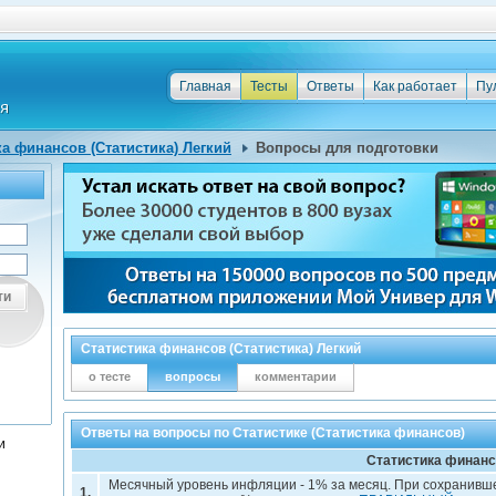
Главная
Тесты
Ответы
Как работает
Пу
ка финансов (Статистика) Легкий
Вопросы для подготовки
ти
Статистика финансов (Статистика) Легкий
о тесте
вопросы
комментарии
Ответы на вопросы по Статистике (Статистика финансов)
и
Статистика финан
Месячный уровень инфляции - 1% за месяц. При сохранившей
1.