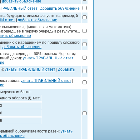
|
добавить объяснение
 ПРАВИЛЬНЫЙ ответ
|
добавить объяснение
тна будущая стоимость спустя, например, 5
Й ответ
|
добавить объяснение
 вычисления, финансовая математика)
зошедшее в первую очередь в результате...
вить объяснение
авнению с наращением по правилу сложного
|
добавить объяснение
тавка дивиденда – 60% годовых. Через год
упный доход:
узнать ПРАВИЛЬНЫЙ ответ
|
ние
ий:
узнать ПРАВИЛЬНЫЙ ответ
|
добавить
рока займа:
узнать ПРАВИЛЬНЫЙ ответ
|
ние
мерческом банке:
ного оборота (t), мес.
3
6
9
рерывной оборачиваемости равен:
узнать
ь объяснение