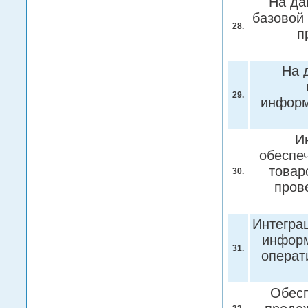
На да
базовой
28.
п
На 
29.
информ
И
обеспе
товар
30.
пров
Интегра
информ
31.
операт
Обесп