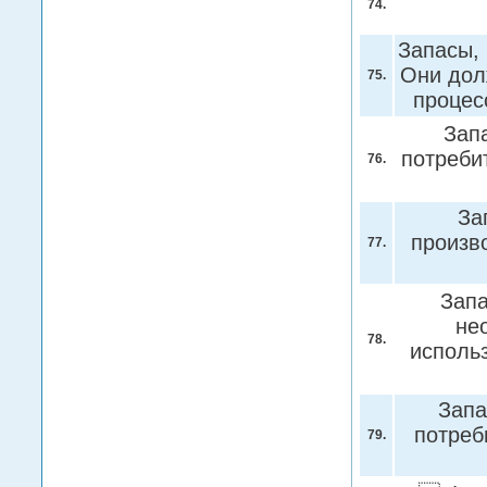
74.
Запасы,
Они дол
75.
процес
Зап
потреби
76.
За
произв
77.
Запа
не
78.
исполь
Запа
потреб
79.