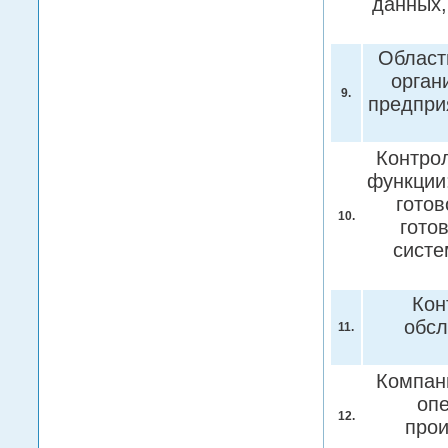
данных,
Област
орган
9.
предпри
Контро
функции:
готов
10.
гото
систе
Кон
обсл
11.
Компан
опе
12.
прои