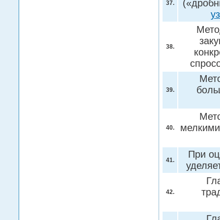
(«дробн
37.
у
Мето
заку
38.
конкр
спрос
Мето
боль
39.
Мето
мелкими
40.
При оц
41.
уделяе
Гл
тра
42.
Гл