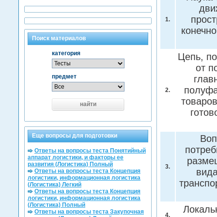
дви
прост
1.
конечно
Поиск материалов
категория
Цепь, п
от п
предмет
глав
полуфа
2.
товаров
найти
готов
Еще вопросы для подготовки
Воп
потреб
Ответы на вопросы теста Понятийный
аппарат логистики, и факторы ее
разме
развития (Логистика) Полный
3.
вида
Ответы на вопросы теста Концепция
логистики, информационная логистика
транспо
(Логистика) Легкий
Ответы на вопросы теста Концепция
логистики, информационная логистика
(Логистика) Полный
Локаль
Ответы на вопросы теста Закупочная
4.