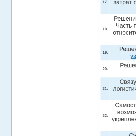
затрат
17.
Решени
Часть 
18.
относит
Решен
19.
у
Решен
20.
Связу
логисти
21.
Самост
возмо
22.
укрепле
Су