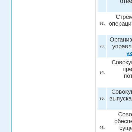
отв
Стрем
операци
92.
Организ
управл
93.
у
Совоку
пре
94.
по
Совоку
выпуска
95.
Сово
обесп
суще
96.