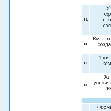
У
фр
тех
13.
свя
Вместо
созда
14.
Логис
ком
15.
Зат
увелич
16.
по
Форма