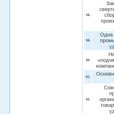
За
сверт
сбо
58.
прои
Одна 
промы
59.
у
На
«подчи
60.
компан
Основн
61.
Сов
п
орган
62.
товар
у