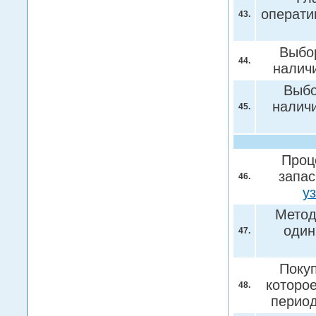
операти
43.
Выбор
44.
налич
Выбо
налич
45.
Проц
запас
46.
у
Метод
один
47.
Покуп
которо
48.
перио