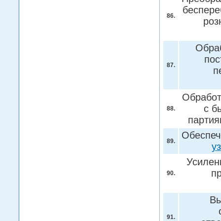
беспере
86.
роз
Обраб
пос
87.
п
Обработ
с б
88.
парти
Обеспеч
89.
у
Усилен
п
90.
Вы
91.