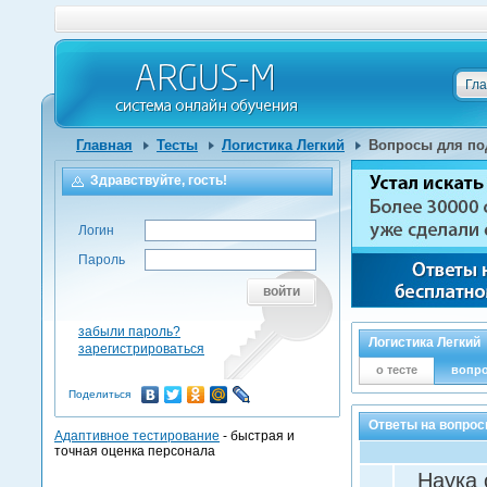
Гл
Главная
Тесты
Логистика Легкий
Вопросы для по
Здравствуйте, гость!
Логин
Пароль
войти
забыли пароль?
Логистика Легкий
зарегистрироваться
о тесте
вопр
Поделиться
Ответы на вопрос
Адаптивное тестирование
- быстрая и
точная оценка персонала
Наука 