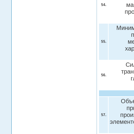
ма
54.
пр
Миним
п
м
55.
ха
Си
тран
56.
г
Объе
пр
прои
57.
элемент