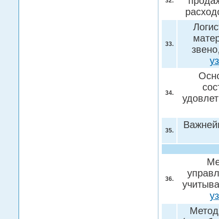
прода
32.
расход
Логис
матер
33.
звено
у
Осно
сос
34.
удовлет
Важней
35.
Ме
управл
36.
учитыва
у
Метод