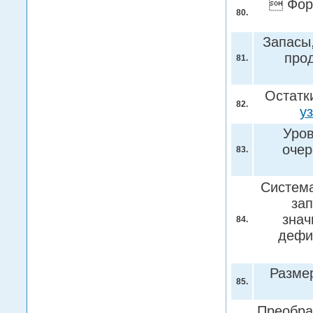
 Фор
80.
Запасы
прод
81.
Остатк
82.
у
Уров
очер
83.
Система
зап
знач
84.
дефи
Разме
85.
Преобра