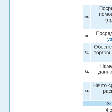
Поср
помощ
69.
(п
Посред
70.
у
Обеспе
торгов
71.
Наме
данно
72.
Нечто с
рас
73.
Орг
Фо