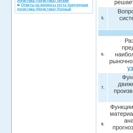
логистика (Логистика) Легкий
решае
Ответы на вопросы теста Закупочная
логистика (Логистика) Полный
Вопро
сист
5.
Ра
пре
наибо
6.
рыночно
у
Фун
движ
7.
произв
Функции
материа
ана
8.
прогно