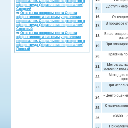
персоналом. Социальное партнерство в
сфере труда (Управление персоналом)
Доступ к не
15.
Средний
Ответы на вопросы теста Оценка
эффективности системы управления
16.
От очере
персоналом. Социальное партнерство в
В процессе о
сфере труда (Управление персоналом)
17.
Сложный
Ответы на вопросы теста Оценка
В настоящее 
18.
эффективности системы управления
разв
персоналом. Социальное партнерство в
При планиров
сфере труда (Управление персоналом)
19.
Полный
Практика по
20.
Метод экстр
21.
условиях нест
Метод дело
22.
про
При использ
23.
«Центр оценки
24.
К количестве
25.
«3600 – 
26.
Психологич