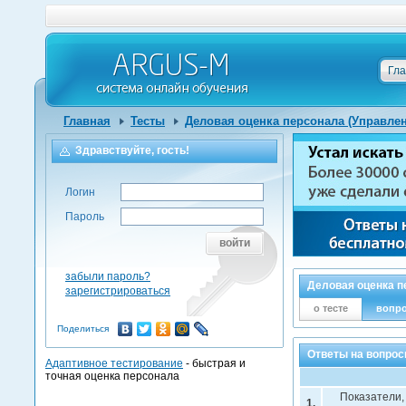
Гл
Главная
Тесты
Деловая оценка персонала (Управле
Здравствуйте, гость!
Логин
Пароль
войти
забыли пароль?
Деловая оценка п
зарегистрироваться
о тесте
вопр
Поделиться
Ответы на вопрос
Адаптивное тестирование
- быстрая и
точная оценка персонала
Показатели,
1.