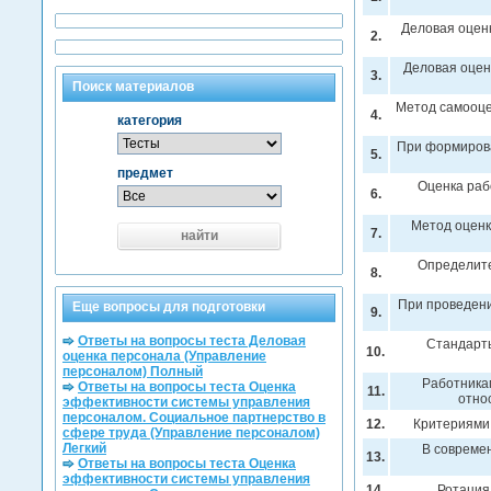
Деловая оцен
2.
Деловая оцен
3.
Поиск материалов
Метод самооце
4.
категория
При формирова
5.
предмет
Оценка раб
6.
Метод оценк
7.
найти
Определите
8.
При проведени
Еще вопросы для подготовки
9.
Ответы на вопросы теста Деловая
Стандарты
10.
оценка персонала (Управление
персоналом) Полный
Работника
Ответы на вопросы теста Оценка
11.
отно
эффективности системы управления
персоналом. Социальное партнерство в
12.
Критериями
сфере труда (Управление персоналом)
Легкий
В совреме
13.
Ответы на вопросы теста Оценка
эффективности системы управления
14.
Ротация